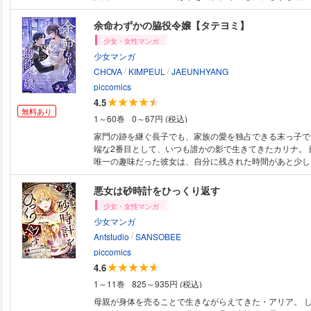
のせいで家門も没落してしまい…？そうして、失意のなか
人生は、幕を閉じたはずだった…が、再び７歳の自分に逆戻
余命わずかの脇役令嬢【タテヨミ】
と家門を守るため、今世は当主になります――!!
少女・女性マンガ
少女マンガ
/
/
CHOVA
KIMPEUL
JAEUNHYANG
piccomics
4.5
無料あり
1～60巻
0～67円 (税込)
家門の跡を継ぐ長子でも、家族の愛を独占できる末っ子で
端な2番目として、いつも誰かの影で生きてきたカリナ。 
唯一の趣味だった彼女は、自分に残された時間があと少し
知り、今まで交流もなかった婚約者に会いに行くことに。
を胸に抱いて… 「ここにいさせてください」 「正気か？
悪女は砂時計をひっくり返す
り…婚約を破棄して差し上げます」 この時は思いもしな
少女・女性マンガ
望んだ無償の愛と関心を彼がくれることになるなんて。 
少女マンガ
でもよかった人生に未練を抱くことになるなんて…
/
Antstudio
SANSOBEE
piccomics
4.6
1～11巻
825～935円 (税込)
母親が身体を売ることで生きながらえてきた・アリア。 