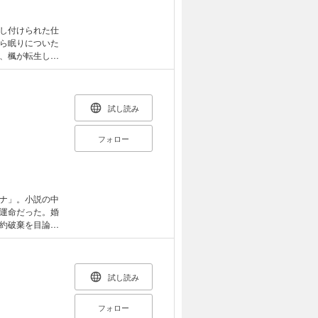
し付けられた仕
ら眠りについた
、楓が転生した
人からもいじめ
ため、唯一の楽
る異世界転生ロ
試し読み
フォロー
ナ」。小説の中
運命だった。婚
約破棄を目論ん
取引を申し込
2人の取引で彼女
試し読み
フォロー