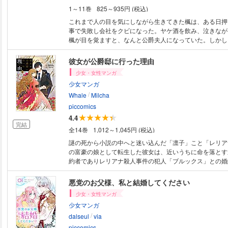
1～11巻
825～935円 (税込)
これまで人の目を気にしながら生きてきた楓は、ある日押
事で失敗し会社をクビになった。ヤケ酒を飲み、泣きなが
楓が目を覚ますと、なんと公爵夫人になっていた。しかし
公爵夫人は夫からも関心を持たれず、挙句の果てには使用
られる始末。楓はそんな生活から少しの間だけでも逃れる
彼女が公爵邸に行った理由
しみであるお茶を飲むことにした。お茶オタクが繰り広げ
少女・女性マンガ
マンスが今始まる！
少女マンガ
/
Whale
Milcha
piccomics
4.4
完結
全14巻
1,012～1,045円 (税込)
謎の死から小説の中へと迷い込んだ「凛子」こと「レリア
の富豪の娘として転生した彼女は、近いうちに命を落とす
約者でありレリアナ殺人事件の犯人「ブルックス」との婚
だ彼女は、王位継承者序列1位の「ノア」に近づき、ある
む。”6ヶ月だけ婚約者のふりをしてください！”果たして
悪党のお父様、私と結婚してください
が死の運命から逃れることはできるのか！？
少女・女性マンガ
少女マンガ
/
dalseul
via
piccomics