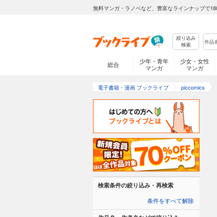
無料マンガ・ラノベなど、豊富なラインナップで18
絞り込み
検索
少年・青年
少女・女性
総合
マンガ
マンガ
電子書籍・漫画 ブックライブ
piccomics
検索条件の絞り込み・再検索
条件をすべて解除