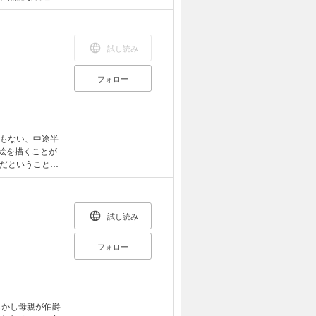
彼女の２度目の
り!?大切な父
試し読み
フォロー
もない、中途半
絵を描くことが
だということを
 婚約破棄の書類
」 「その代わ
かった。あれほど
そのせいで、どう
試し読み
フォロー
しかし母親が伯爵