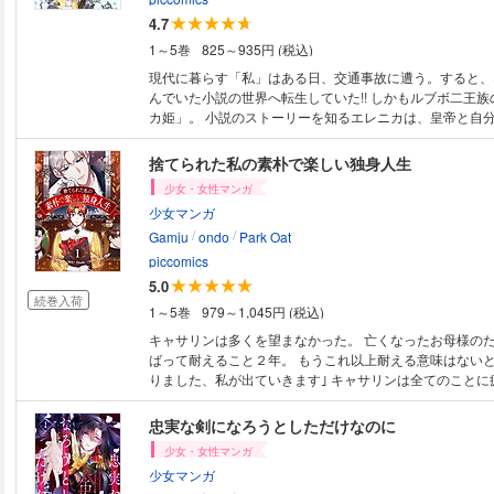
4.7
1～5巻
825～935円 (税込)
現代に暮らす「私」はある日、交通事故に遭う。すると、
んでいた小説の世界へ転生していた!! しかもルブボ二王
カ姫」。 小説のストーリーを知るエレニカは、皇帝と自
べく、お父様との結婚ルートへ!?
捨てられた私の素朴で楽しい独身人生
少女・女性マンガ
少女マンガ
/
/
Gamju
ondo
Park Oat
piccomics
5.0
続巻入荷
1～5巻
979～1,045円 (税込)
キャサリンは多くを望まなかった。 亡くなったお母様の
ばって耐えること２年。 もうこれ以上耐える意味はないと
りました、私が出ていきます｣ キャサリンは全てのことに
た。 家を出たキャサリンは地下に幽霊が出ると言われて
夜、地下へ向かうと光を放つ大きな魔法陣を見つけた。 
忠実な剣になろうとしただけなのに
突然知らない男が現れて｢誰だ｣と疑われるキャサリン。 
少女・女性マンガ
に…拭いている床を汚すなんて！ 「拭きなさい」 男はキ
少女マンガ
ないフリをしていると思っていて… 果たしてキャサリン