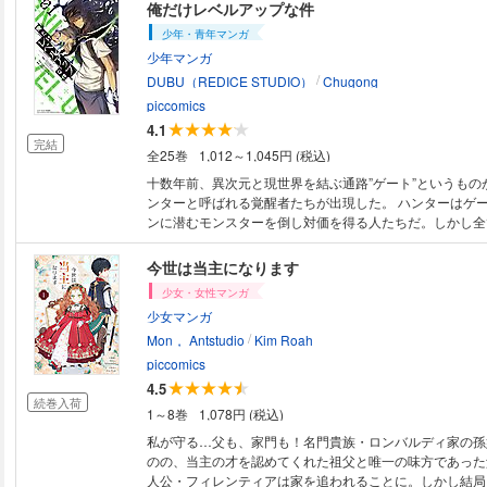
俺だけレベルアップな件
少年・青年マンガ
少年マンガ
/
DUBU（REDICE STUDIO）
Chugong
piccomics
4.1
完結
全25巻
1,012～1,045円 (税込)
十数年前、異次元と現世界を結ぶ通路”ゲート”というもの
ンターと呼ばれる覚醒者たちが出現した。 ハンターはゲ
ンに潜むモンスターを倒し対価を得る人たちだ。しかし全
強者とは限らない。 人類最弱兵器と呼ばれるE級ハンター
親の病院代を稼ぐため嫌々ながらハンターを続けている。
今世は当主になります
ンジョンに隠された高難易度の二重ダンジョンに遭遇した
少女・女性マンガ
前に特別な能力を授かる。 「旬」にだけ見えるデイリー
少女マンガ
ウ…！？ 「旬」ひとりだけが知ってるレベルアップの秘密
/
エストをクリアし、モンスターを倒せばレベルアップする
Mon， Antstudio
Kim Roah
「旬」ひとりのレベルアップはどこまで続くのかーー！！
piccomics
4.5
続巻入荷
1～8巻
1,078円 (税込)
私が守る…父も、家門も！名門貴族・ロンバルディ家の孫
のの、当主の才を認めてくれた祖父と唯一の味方であった
人公・フィレンティアは家を追われることに。しかし結局