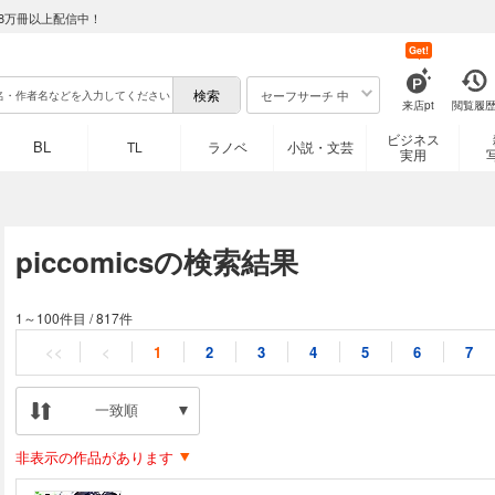
8万冊以上配信中！
Get!
セーフサーチ 中
来店pt
閲覧履
ビジネス
BL
TL
ラノベ
小説・文芸
実用
piccomicsの検索結果
1～100件目
/
817件
<<
<
1
2
3
4
5
6
7
一致順
非表示の作品があります