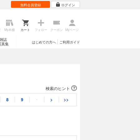
無料会員登録
ログイン
歴
My本棚
カート
フォロー
クーポン
Myページ
雑誌
はじめての方へ
ご利用ガイド
写真集
検索のヒント
8
9
・
>
>>