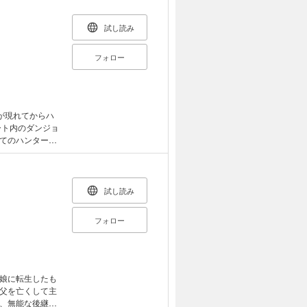
試し読み
フォロー
が現れてからハ
ート内のダンジョ
てのハンターが
「水篠 旬」 母
 ある日、D級ダ
「旬」は死の直
クエストウィンド
試し読み
… 毎日届くク
…！？ 果たして
フォロー
娘に転生したも
父を亡くして主
、無能な後継者