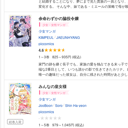
と結婚することになり、夢にまで見た貴族の一員となり、
変化する。 そんな中、妹である・ミエールの策略で母が
身も死の一歩手前に…。 その刹那、謎の砂時計が発動し
と飛んだ。 そしてアリアは決意する。ミエールを超える
余命わずかの脇役令嬢
抜くことを――。
少女・女性マンガ
少女マンガ
/
KIMPEUL
JAEUNHYANG
piccomics
4.6
1～3巻
825～935円 (税込)
家門の跡を継ぐ長子でも、家族の愛を独占できる末っ子で
端な2番目として、いつも誰かの影で生きてきたカリナ。 
唯一の趣味だった彼女は、自分に残された時間があと少し
知り、今まで交流もなかった婚約者に会いに行くことに。
を胸に抱いて… 「ここにいさせてください」 「正気か？
みんなの皇女様
り…婚約を破棄して差し上げます」 この時は思いもしな
少女・女性マンガ
望んだ無償の愛と関心を彼がくれることになるなんて。 
少女マンガ
でもよかった人生に未練を抱くことになるなんて…
/
/
JooBoon
Soro
Shin Ha-yeon
piccomics
-
続巻入荷
1～5巻
979～1,045円 (税込)