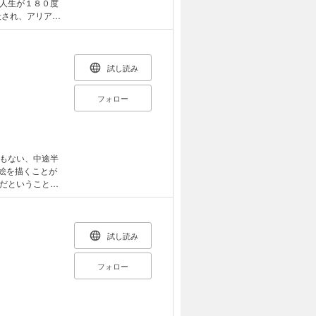
人生が１８０度
殺され、アリア自
、アリアは過去へ
悪女になって生き
試し読み
フォロー
もない、中途半
絵を描くことが
だということを
 婚約破棄の書類
」 「その代わ
かった。あれほど
そのせいで、どう
試し読み
フォロー