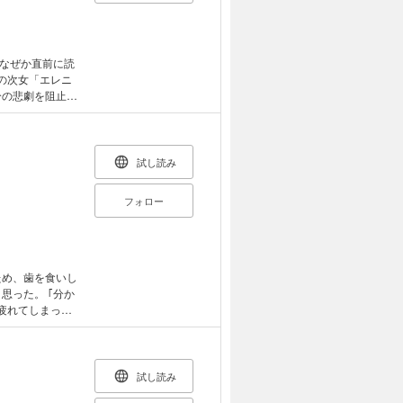
なぜか直前に読
族の次女「エレニ
分の悲劇を阻止す
試し読み
フォロー
ため、歯を食いし
思った。 ｢分か
疲れてしまっ
いる邸宅を購入。
消そうとすると、
この男は誰？それ
ャサリンが知ら
試し読み
はどうなるのか？