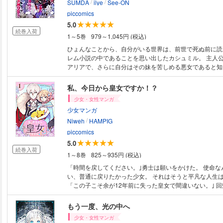
/
/
SUMDA
ilye
See-ON
piccomics
5.0
続巻入荷
1～5巻
979～1,045円 (税込)
ひょんなことから、自分がいる世界は、前世で死ぬ前に読
レム小説の中であることを思い出したカシュミル。 主人
アリアで、さらに自分はその妹を苦しめる悪女であると知
侵されている妹が原作通り良家に貰われ、ただただ幸せに
最強の傭兵「ミール」として薬代を稼ぐため孤軍奮闘する
私、今日から皇女ですか！？
巡ってすったもんだするはずのイケメン登場人物たちが、
少女・女性マンガ
なぜか自分にまとわりつくようになり…？
少女マンガ
/
Niweh
HAMPIG
piccomics
5.0
続巻入荷
1～8巻
825～935円 (税込)
「時間を戻してください。｣勇士は願いをかけた。 使命な
い、普通に戻りたかった少女。 それはそうと平凡な人生
「この子こそ余が12年前に失った皇女で間違いない。｣ 
に皇女だって? 名もなき素裸の勇士から全てを持った皇女
ってしまった!?
もう一度、光の中へ
少女・女性マンガ