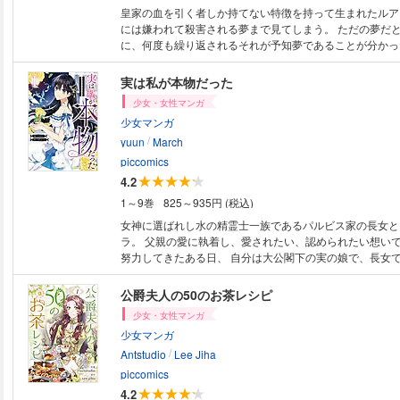
皇家の血を引く者しか持てない特徴を持って生まれたルア
には嫌われて殺害される夢まで見てしまう。 ただの夢だ
に、何度も繰り返されるそれが予知夢であることが分かっ
めに夢とは違う選択をし、未来を変えることにするルアー
て皇后に会うことにするが、出会ったのは彼女の腹違いの
実は私が本物だった
のルドオンだった。 冷たいと思っていた彼はルアーナに
少女・女性マンガ
れた… 嫌われた存在であったルアーナを優しく包み込ん
少女マンガ
ち。 変わっていくルアーナの運命はどうなっていくのか──
/
yuun
March
piccomics
4.2
1～9巻
825～935円 (税込)
女神に選ばれし水の精霊士一族であるパルビス家の長女と
ラ。 父親の愛に執着し、愛されたい、認められたい想いで
努力してきたある日、 自分は大公閣下の実の娘で、長女
コゼットが現れる! その日を境にキイラを取り巻く環境す
しまい、 ついには、災いをもたらすニセモノとして処刑
公爵夫人の50のお茶レシピ
てしまう…。 だが、処刑の前日にコゼットから「実はあ
少女・女性マンガ
た」と告げられて――!?
少女マンガ
/
Antstudio
Lee Jiha
piccomics
4.2