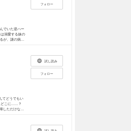
フォロー
んでいた逆ハー
公は溺愛する妹の
るが、謎の病に
なれるように、
。 一方で、妹を
原作とは違い、
試し読み
フォロー
んてどうでもい
はどこに……？
回帰しただけなの
、ナナエルにな
試し読み