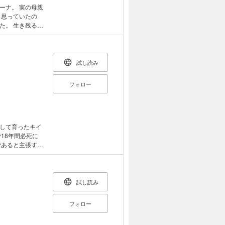
ーナ。 実の母親
と思っていたの
た。 生き残るた
ナ。 助けを求め
兄であり皇太子
手を差し伸べてく
でくれる人々た
試し読み
!?
フォロー
して育ったキイ
18年間必死に
であると主張する
べてが変わって
されることになっ
なたが本物だっ
試し読み
フォロー