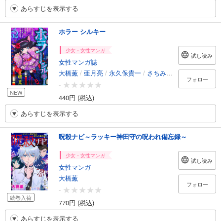
あらすじを表示する
ホラー シルキー
少女・女性マンガ
試し読み
女性マンガ誌
大橋薫
/
亜月亮
/
永久保貴一
/
さちみりほ
/
楠桂
/
水都
フォロー
-
NEW
440円 (税込)
あらすじを表示する
呪殺ナビ～ラッキー神田守の呪われ備忘録～
少女・女性マンガ
試し読み
女性マンガ
大橋薫
フォロー
-
続巻入荷
770円 (税込)
あらすじを表示する