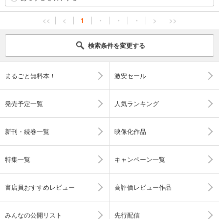
<<
<
1
・
・
・
>
>>
検索条件を変更する
まるごと無料本！
激安セール
発売予定一覧
人気ランキング
新刊・続巻一覧
映像化作品
特集一覧
キャンペーン一覧
書店員おすすめレビュー
高評価レビュー作品
みんなの公開リスト
先行配信