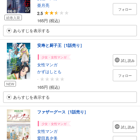
亜月亮
フォロー
2.5
続巻入荷
165円 (税込)
あらすじを表示する
安寿と厨子王［1話売り］
少女・女性マンガ
試し読み
女性マンガ
かずはしとも
フォロー
-
NEW
165円 (税込)
あらすじを表示する
ファザーグース［1話売り］
少女・女性マンガ
試し読み
女性マンガ
愛田真夕美