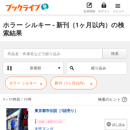
会員登録
ログイン
メニュー
ホラー シルキー - 新刊（1ヶ月以内）の検
索結果
検索
新着順
絞り込み
×
×
ホラー シルキー
新刊（1ヶ月以内）
1～11件目
/
11件
検索のヒント
東京都市伝説［1話売り］
少女・女性マンガ
試し読み
女性マンガ