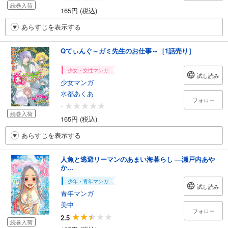
続巻入荷
165円 (税込)
あらすじを表示する
Qてぃんぐ～ガミ先生のお仕事～［1話売り］
少女・女性マンガ
試し読み
少女マンガ
水都あくあ
フォロー
-
続巻入荷
165円 (税込)
あらすじを表示する
人魚と逃避リーマンのあまい海暮らし ―瀬戸内あや
か...
少年・青年マンガ
試し読み
青年マンガ
美中
フォロー
2.5
続巻入荷