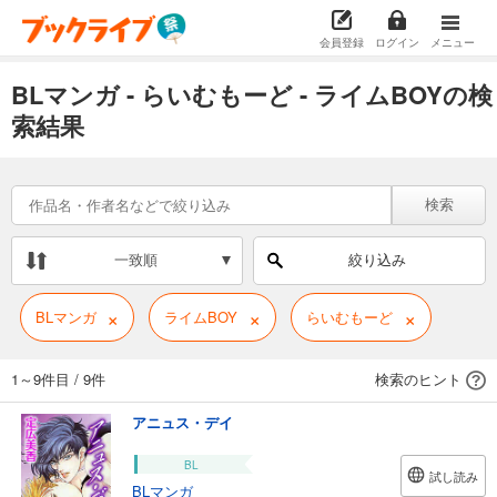
会員登録
ログイン
メニュー
BLマンガ - らいむもーど - ライムBOYの検
索結果
検索
一致順
絞り込み
×
×
×
BLマンガ
ライムBOY
らいむもーど
1～9件目
/
9件
検索のヒント
アニュス・デイ
BL
試し読み
BLマンガ