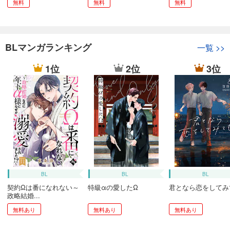
無料
無料
無料
BLマンガランキング
一覧
>>
1位
2位
3位
BL
BL
BL
契約Ωは番になれない～
特級αの愛したΩ
君となら恋をしてみ
政略結婚...
無料あり
無料あり
無料あり