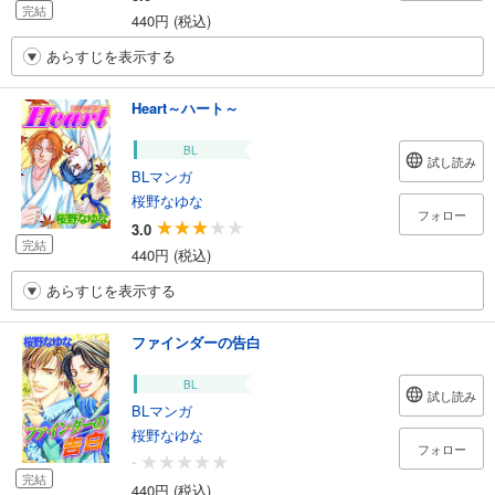
完結
440円 (税込)
あらすじを表示する
Heart～ハート～
BL
試し読み
BLマンガ
桜野なゆな
フォロー
3.0
完結
440円 (税込)
あらすじを表示する
ファインダーの告白
BL
試し読み
BLマンガ
桜野なゆな
フォロー
-
完結
440円 (税込)