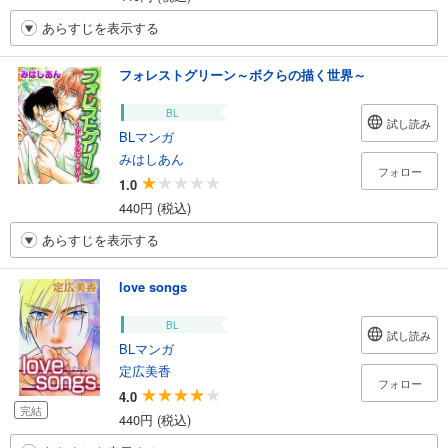
あらすじを表示する
フォレストグリーン～ボクらの描く世界～
BL
試し読み
BLマンガ
みはしあん
フォロー
1.0
440円 (税込)
あらすじを表示する
love songs
BL
試し読み
BLマンガ
定広美香
フォロー
4.0
完結
440円 (税込)