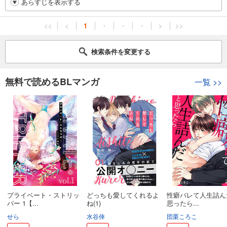
あらすじを表示する
<<
<
1
・
・
・
>
>>
検索条件を変更する
無料で読めるBLマンガ
一覧
>>
プライベート・ストリッ
どっちも愛してくれるよ
性癖バレて人生詰ん
パー 1【...
ね(1)
思ったら...
せら
水谷倖
団栗ころこ