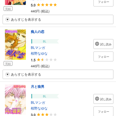
フォロー
5.0
完結
440円 (税込)
あらすじを表示する
痴人の恋
BL
試し読み
BLマンガ
桜野なゆな
フォロー
1.5
完結
440円 (税込)
あらすじを表示する
月と狼男
BL
試し読み
BLマンガ
桜野なゆな
フォロー
3.0