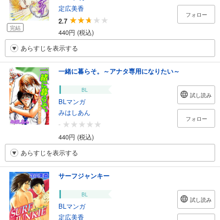
定広美香
フォロー
2.7
完結
440円 (税込)
あらすじを表示する
一緒に暮らそ。～アナタ専用になりたい～
BL
試し読み
BLマンガ
みはしあん
フォロー
-
440円 (税込)
あらすじを表示する
サーフジャンキー
BL
試し読み
BLマンガ
定広美香