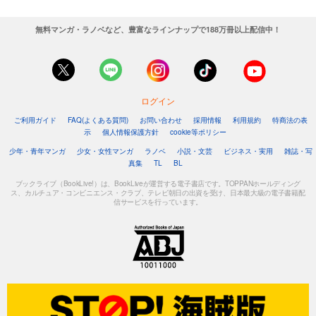
無料マンガ・ラノベなど、豊富なラインナップで188万冊以上配信中！
ログイン
ご利用ガイド
FAQ(よくある質問)
お問い合わせ
採用情報
利用規約
特商法の表
示
個人情報保護方針
cookie等ポリシー
少年・青年マンガ
少女・女性マンガ
ラノベ
小説・文芸
ビジネス・実用
雑誌・写
真集
TL
BL
ブックライブ（BookLive!）は、BookLiveが運営する電子書店です。TOPPANホールディング
ス、カルチュア・コンビニエンス・クラブ、テレビ朝日の出資を受け、日本最大級の電子書籍配
信サービスを行っています。