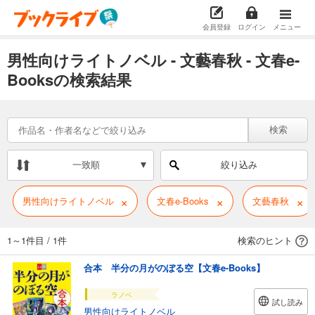
会員登録
ログイン
メニュー
男性向けライトノベル - 文藝春秋 - 文春e-
Booksの検索結果
検索
一致順
絞り込み
×
×
×
男性向けライトノベル
文春e-Books
文藝春秋
1～1件目
/
1件
検索のヒント
合本 半分の月がのぼる空【文春e-Books】
ラノベ
試し読み
男性向けライトノベル