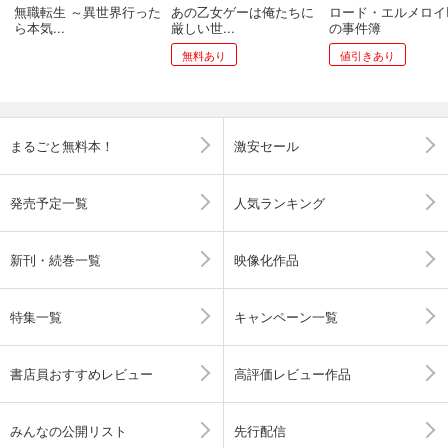
無職転生 ～異世界行った
あの乙女ゲーは俺たちに
ロード・エルメロイI
ら本気...
厳しい世...
の事件簿
無料あり
値引きあり
まるごと無料本！
激安セール
発売予定一覧
人気ランキング
新刊・続巻一覧
映像化作品
特集一覧
キャンペーン一覧
書店員おすすめレビュー
高評価レビュー作品
みんなの公開リスト
先行配信