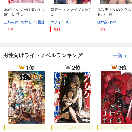
あの乙女ゲーは俺たちに
監禁王（ブレイブ文庫）
北欧美少女のクラス
厳しい世...
１
トが、婚...
三嶋与夢
悠井もげ
孟達
マサイ
ぺい
軽井広
pon
無料
無料
無料
男性向けライトノベルランキング
一覧
>>
1位
2位
3位
ラノベ
ラノベ
ラノベ