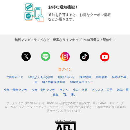
お得な通知機能！
通知を許可すると、お得なクーポン情報
などが届きます。
無料マンガ・ラノベなど、豊富なラインナップで188万冊以上配信中！
ログイン
ご利用ガイド
FAQ(よくある質問)
お問い合わせ
採用情報
利用規約
特商法の表
示
個人情報保護方針
cookie等ポリシー
少年・青年マンガ
少女・女性マンガ
ラノベ
小説・文芸
ビジネス・実用
雑誌・写
真集
TL
BL
ブックライブ（BookLive!）は、BookLiveが運営する電子書店です。TOPPANホールディング
ス、カルチュア・コンビニエンス・クラブ、テレビ朝日の出資を受け、日本最大級の電子書籍配
信サービスを行っています。