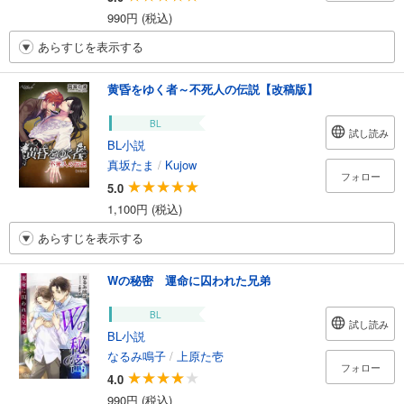
990円 (税込)
あらすじを表示する
黄昏をゆく者～不死人の伝説【改稿版】
BL
試し読み
BL小説
真坂たま
/
Kujow
フォロー
5.0
1,100円 (税込)
あらすじを表示する
Wの秘密 運命に囚われた兄弟
BL
試し読み
BL小説
なるみ鳴子
/
上原た壱
フォロー
4.0
990円 (税込)