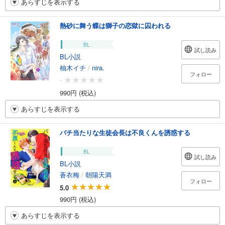
あらすじを表示する
熱砂に舞う蝶は獅子の恋獄に囚われる
BL
試し読み
BL小説
柚木イチ
/
nira.
フォロー
-
990円 (税込)
あらすじを表示する
バチ当たりな生徒会長は不良くんを誘惑する
BL
試し読み
BL小説
蒼衣梅
/
朝陽天満
フォロー
5.0
990円 (税込)
あらすじを表示する