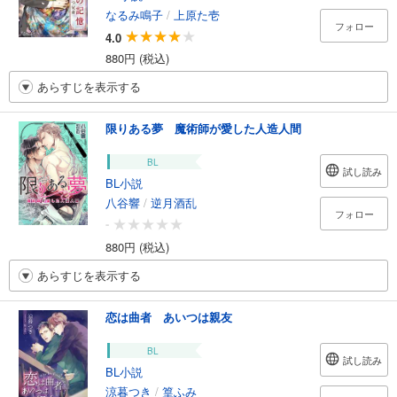
なるみ鳴子
/
上原た壱
フォロー
4.0
880円 (税込)
あらすじを表示する
限りある夢 魔術師が愛した人造人間
BL
試し読み
BL小説
八谷響
/
逆月酒乱
フォロー
-
880円 (税込)
あらすじを表示する
恋は曲者 あいつは親友
BL
試し読み
BL小説
涼暮つき
/
篁ふみ