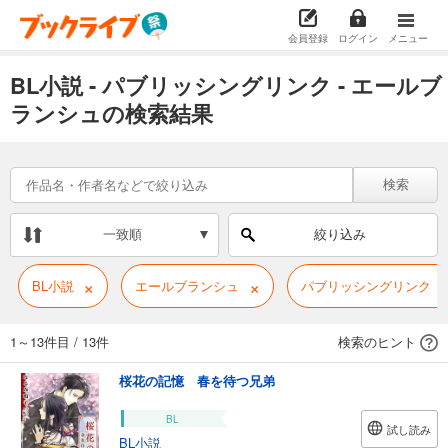
会員登録
ログイン
メニュー
BL小説 - パブリッシングリンク - エールブ
ランシュの検索結果
検索
一致順
絞り込み
×
×
BL小説
エールブランシュ
パブリッシングリンク
1～13件目
/
13件
検索のヒント
桜花の記憶 春を待つ兄弟
BL
試し読み
BL小説