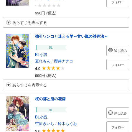
フォロー
-
990円 (税込)
あらすじを表示する
強引ワンコと迷える羊～甘い嵐の対処法～
BL
試し読み
BL小説
夏れもん
/
櫻井ナナコ
フォロー
4.0
990円 (税込)
あらすじを表示する
桜の都と鬼の花嫁
BL
試し読み
BL小説
空原きいち
/
鈴木もぐお
フォロー
5.0