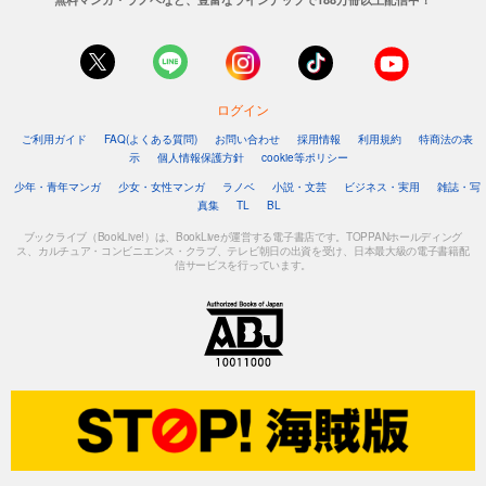
ログイン
ご利用ガイド
FAQ(よくある質問)
お問い合わせ
採用情報
利用規約
特商法の表
示
個人情報保護方針
cookie等ポリシー
少年・青年マンガ
少女・女性マンガ
ラノベ
小説・文芸
ビジネス・実用
雑誌・写
真集
TL
BL
ブックライブ（BookLive!）は、BookLiveが運営する電子書店です。TOPPANホールディング
ス、カルチュア・コンビニエンス・クラブ、テレビ朝日の出資を受け、日本最大級の電子書籍配
信サービスを行っています。