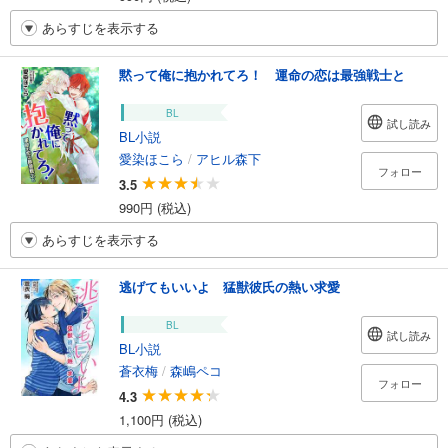
あらすじを表示する
黙って俺に抱かれてろ！ 運命の恋は最強戦士と
BL
試し読み
BL小説
愛染ほこら
/
アヒル森下
フォロー
3.5
990円 (税込)
あらすじを表示する
逃げてもいいよ 猛獣彼氏の熱い求愛
BL
試し読み
BL小説
蒼衣梅
/
森嶋ペコ
フォロー
4.3
1,100円 (税込)