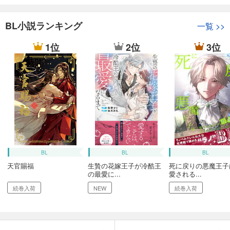
BL小説ランキング
一覧
>>
1位
2位
3位
BL
BL
BL
天官賜福
生贄の花嫁王子が冷酷王
死に戻りの悪魔王子
の最愛に...
愛される...
続巻入荷
NEW
続巻入荷