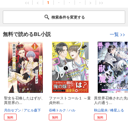
<<
<
1
・
・
・
>
>>
検索条件を変更する
無料で読めるBL小説
一覧
>>
聖女を召喚したはずが、
ファーストコール１ ～童
異世界召喚された先
異世界の...
貞外科...
人の通う...
月白セブン
アヒル森下
谷崎トルク
ハル
秋山龍央
峰星ふる
無料
無料
無料