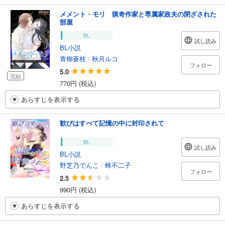
メメント・モリ 猟奇作家と専属家政夫の閉ざされた
部屋
BL
試し読み
BL小説
青柳蒼枝
/
秋月ルコ
フォロー
5.0
完結
770円 (税込)
あらすじを表示する
歓びはすべて記憶の中に封印されて
BL
試し読み
BL小説
野芝乃でんこ
/
蜂不二子
フォロー
2.5
990円 (税込)
あらすじを表示する