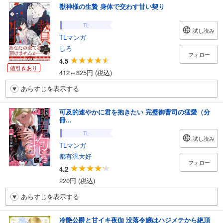
獣神様の生贄 身体で交わす甘い契り
TL
試し読み
TLマンガ
しろ
フォロー
4.5
値引きあり
412～825円 (税込)
あらすじを表示する
可及的速やかに君を抱きたい 完璧御曹司の猛愛（分
冊...
TL
試し読み
TLマンガ
都有汎大好
フォロー
4.2
220円 (税込)
あらすじを表示する
冷艶公爵と甘イキ夜伽 没落令嬢はハジメテから絶頂