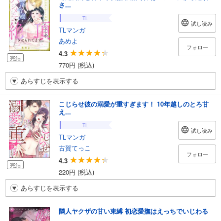
さ...
TL
試し読み
TLマンガ
あめよ
フォロー
4.3
完結
770円 (税込)
あらすじを表示する
こじらせ彼の溺愛が重すぎます！ 10年越しのとろ甘
え...
TL
試し読み
TLマンガ
古賀てっこ
フォロー
4.3
完結
220円 (税込)
あらすじを表示する
隣人ヤクザの甘い束縛 初恋愛撫はえっちでいじわる