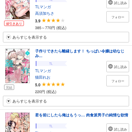
試し読み
TLマンガ
高須加ちさ
フォロー
3.9
値引きあり
385～770円 (税込)
あらすじを表示する
子作りできたら離縁します！ ちっぱい令嬢は幼なじ
み...
TL
試し読み
TLマンガ
猫田れお
フォロー
5.0
完結
220円 (税込)
あらすじを表示する
君を前にしたら俺はもうっ… 肉食派男子の純情な欲情
TL
試し読み