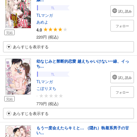
TL
試し読み
TLマンガ
あめよ
フォロー
4.0
完結
220円 (税込)
あらすじを表示する
幼なじみと禁断的恋愛 越えちゃいけない一線、イっ
ち...
TL
試し読み
TLマンガ
こぽりヌち
フォロー
-
完結
770円 (税込)
あらすじを表示する
もう一度会えたらキミと… （隠れ）執着系男子の甘
い...