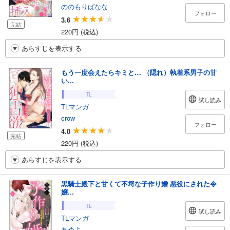
ののもりばなな
フォロー
3.6
完結
220円 (税込)
あらすじを表示する
もう一度会えたらキミと… （隠れ）執着系男子の甘
い...
TL
試し読み
TLマンガ
crow
フォロー
4.0
完結
220円 (税込)
あらすじを表示する
黒騎士殿下と甘くて不埒な子作り婚 悪役にされた令
嬢...
TL
試し読み
TLマンガ
あめよ