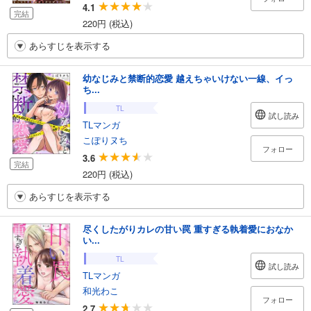
4.1
完結
220円 (税込)
あらすじを表示する
幼なじみと禁断的恋愛 越えちゃいけない一線、イっ
ち...
TL
試し読み
TLマンガ
こぽりヌち
フォロー
3.6
完結
220円 (税込)
あらすじを表示する
尽くしたがりカレの甘い罠 重すぎる執着愛におなか
い...
TL
試し読み
TLマンガ
和光わこ
フォロー
2.7