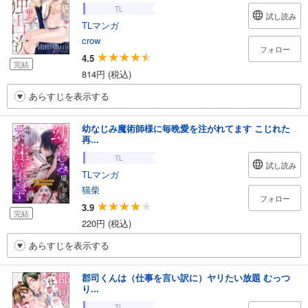
TL
試し読み
TLマンガ
crow
フォロー
4.5
完結
814円 (税込)
あらすじを表示する
幼なじみ魔術師様に毎晩愛を注がれてます こじれた
再...
TL
試し読み
TLマンガ
猫柴
フォロー
3.9
完結
220円 (税込)
あらすじを表示する
郡司くんは（仕事を言い訳に）ヤリたい放題 むっつ
り...
TL