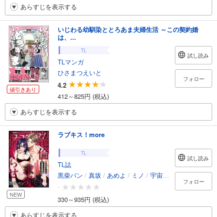
あらすじを表示する
いじわる幼馴染ととろあま夫婦生活 ～この契約婚
は、...
TL
試し読み
TLマンガ
ひさまつえいと
フォロー
4.2
値引きあり
412～825円 (税込)
あらすじを表示する
ラブキス！more
TL
試し読み
TL誌
黒柴パン
/
真坂
/
あめよ
/
ミノ
/
宇宙野ユニコ
/
マオst
フォロー
-
NEW
330～935円 (税込)
あらすじを表示する