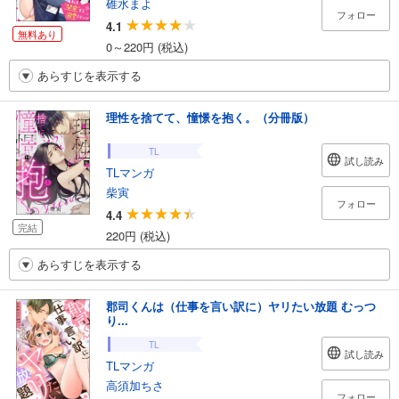
碓水まよ
フォロー
4.1
無料あり
0～220円 (税込)
あらすじを表示する
理性を捨てて、憧憬を抱く。（分冊版）
TL
試し読み
TLマンガ
柴寅
フォロー
4.4
完結
220円 (税込)
あらすじを表示する
郡司くんは（仕事を言い訳に）ヤリたい放題 むっつ
り...
TL
試し読み
TLマンガ
高須加ちさ
フォロー