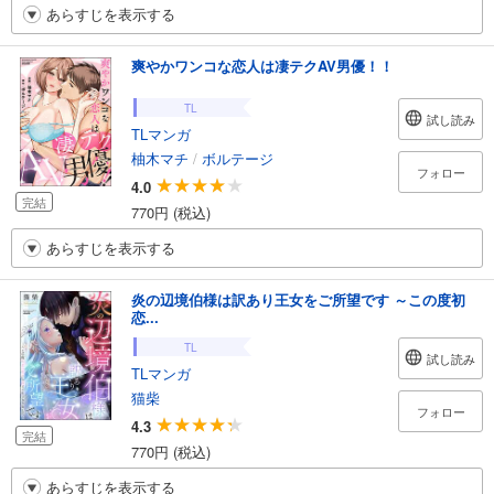
あらすじを表示する
爽やかワンコな恋人は凄テクAV男優！！
TL
試し読み
TLマンガ
柚木マチ
/
ボルテージ
フォロー
4.0
完結
770円 (税込)
あらすじを表示する
炎の辺境伯様は訳あり王女をご所望です ～この度初
恋...
TL
試し読み
TLマンガ
猫柴
フォロー
4.3
完結
770円 (税込)
あらすじを表示する