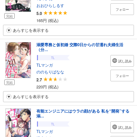
おおひらしるす
フォロー
5.0
完結
165円 (税込)
あらすじを表示する
溺愛専務と仮初婚 交際0日からの甘濡れ夫婦生活
（分...
TL
試し読み
TLマンガ
ののもりばなな
フォロー
2.7
完結
220円 (税込)
あらすじを表示する
有能エンジニアにはウラの顔がある 私を“開発”する
溺...
TL
試し読み
TLマンガ