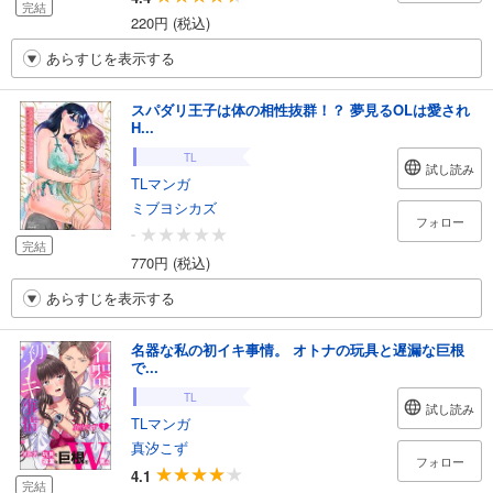
完結
220円 (税込)
あらすじを表示する
スパダリ王子は体の相性抜群！？ 夢見るOLは愛され
H...
TL
試し読み
TLマンガ
ミブヨシカズ
フォロー
-
完結
770円 (税込)
あらすじを表示する
名器な私の初イキ事情。 オトナの玩具と遅漏な巨根
で...
TL
試し読み
TLマンガ
真汐こず
フォロー
4.1
完結