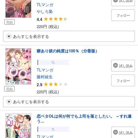
試し読み
TLマンガ
やしろ梟
フォロー
4.4
完結
220円 (税込)
あらすじを表示する
癖あり彼の純度は100％（分冊版）
TL
試し読み
TLマンガ
藤村綾生
フォロー
2.9
完結
220円 (税込)
あらすじを表示する
恋ベタOLは何が何でも上司を落としたい。 ～すれ違
う...
TL
試し読み
TLマンガ