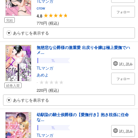
TLマンガ
crow
フォロー
4.8
完結
770円 (税込)
あらすじを表示する
無慈悲な公爵様の激重愛 出戻り令嬢は極上愛撫でハ
メ...
TL
試し読み
TLマンガ
あめよ
フォロー
-
続巻入荷
220円 (税込)
あらすじを表示する
幼馴染の騎士侯爵様の【愛撫付き】抱き枕係に任命
な...
TL
試し読み
TLマンガ