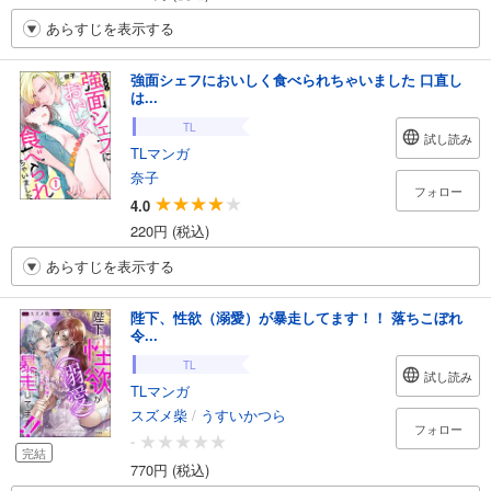
あらすじを表示する
強面シェフにおいしく食べられちゃいました 口直し
は...
TL
試し読み
TLマンガ
奈子
フォロー
4.0
220円 (税込)
あらすじを表示する
陛下、性欲（溺愛）が暴走してます！！ 落ちこぼれ
令...
TL
試し読み
TLマンガ
スズメ柴
/
うすいかつら
フォロー
-
完結
770円 (税込)