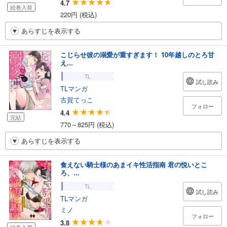
4.7
続巻入荷
220円 (税込)
あらすじを表示する
こじらせ彼の溺愛が重すぎます！ 10年越しのとろ甘
え...
TL
試し読み
TLマンガ
古賀てっこ
フォロー
4.4
完結
770～825円 (税込)
あらすじを表示する
食えない騎士様のあまイキ性活指南 君の悦いとこ
ろ、...
TL
試し読み
TLマンガ
ミノ
フォロー
3.8