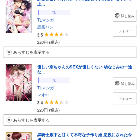
上...
TL
試し読み
TLマンガ
黒柴パン
フォロー
3.5
220円 (税込)
あらすじを表示する
優しい京ちゃんのSEXが優しくない 幼なじみの一途
な...
TL
試し読み
TLマンガ
マオst
フォロー
3.4
220円 (税込)
あらすじを表示する
黒騎士殿下と甘くて不埒な子作り婚 悪役にされた令
嬢...