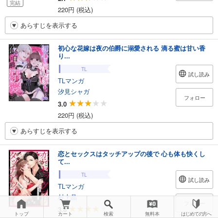
完結
220円 (税込)
あらすじを表示する
初心な花嫁は夜の伯爵に溺愛される 滴る蜜は甘い香
り...
TL
試し読み
TLマンガ
汐見シャガ
フォロー
3.0
220円 (税込)
あらすじを表示する
恋とセックスはタッチアップの後で 心も体も快くし
て...
TL
試し読み
TLマンガ
村上晶
フォロー
3.8
トップ
カート
検索
無料本
はじめての方へ