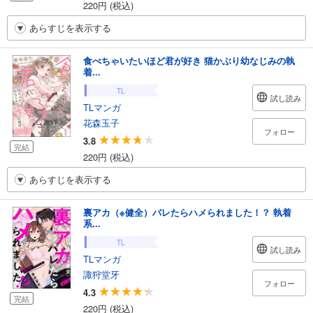
220円 (税込)
あらすじを表示する
食べちゃいたいほど君が好き 猫かぶり幼なじみの執
着...
TL
試し読み
TLマンガ
花森玉子
フォロー
3.8
完結
220円 (税込)
あらすじを表示する
裏アカ（※健全）バレたらハメられました！？ 執着
系...
TL
試し読み
TLマンガ
諏狩堂牙
フォロー
4.3
完結
220円 (税込)