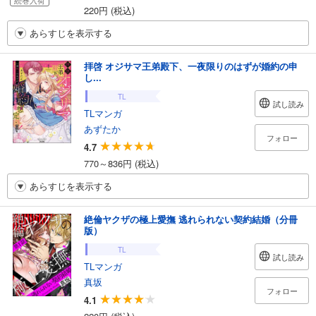
続巻入荷
220円 (税込)
あらすじを表示する
拝啓 オジサマ王弟殿下、一夜限りのはずが婚約の申
し...
TL
試し読み
TLマンガ
あずたか
フォロー
4.7
770～836円 (税込)
あらすじを表示する
絶倫ヤクザの極上愛撫 逃れられない契約結婚（分冊
版）
TL
試し読み
TLマンガ
真坂
フォロー
4.1