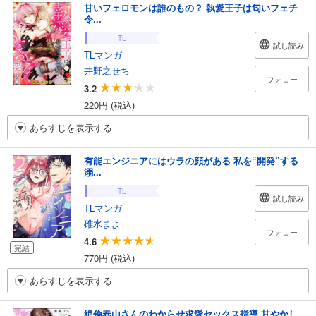
甘いフェロモンは誰のもの？ 執愛王子は匂いフェチ
令...
TL
試し読み
TLマンガ
井野之せち
フォロー
3.2
220円 (税込)
あらすじを表示する
有能エンジニアにはウラの顔がある 私を“開発”する
溺...
TL
試し読み
TLマンガ
碓水まよ
フォロー
4.6
完結
770円 (税込)
あらすじを表示する
絶倫春山さんのわからせ求愛セックス指導 甘やかし