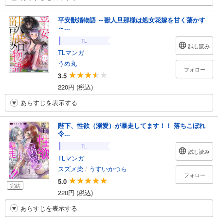
平安獣婚物語 ～獣人旦那様は処女花嫁を甘く蕩かす
～...
TL
試し読み
TLマンガ
うめ丸
フォロー
3.5
220円 (税込)
あらすじを表示する
陛下、性欲（溺愛）が暴走してます！！ 落ちこぼれ
令...
TL
試し読み
TLマンガ
スズメ柴
/
うすいかつら
フォロー
5.0
完結
220円 (税込)
あらすじを表示する