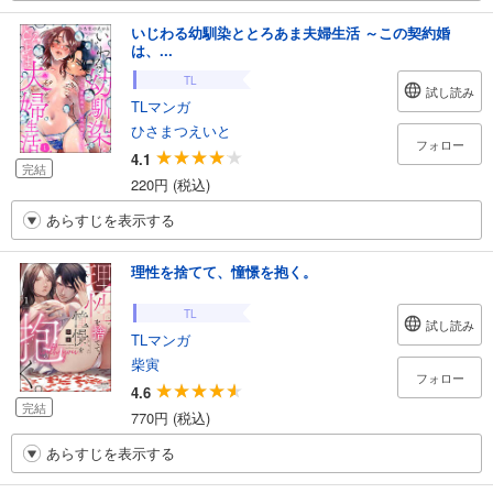
いじわる幼馴染ととろあま夫婦生活 ～この契約婚
は、...
TL
試し読み
TLマンガ
ひさまつえいと
フォロー
4.1
完結
220円 (税込)
あらすじを表示する
理性を捨てて、憧憬を抱く。
TL
試し読み
TLマンガ
柴寅
フォロー
4.6
完結
770円 (税込)
あらすじを表示する