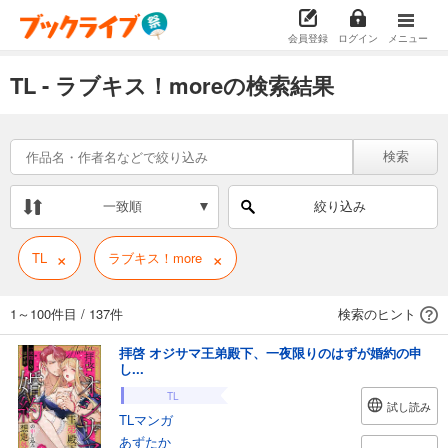
会員登録
ログイン
メニュー
TL - ラブキス！moreの検索結果
検索
一致順
絞り込み
×
×
TL
ラブキス！more
1～100件目
/
137件
検索のヒント
拝啓 オジサマ王弟殿下、一夜限りのはずが婚約の申
し...
TL
試し読み
TLマンガ
あずたか