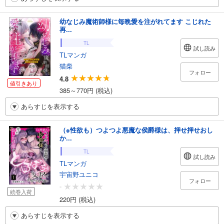
幼なじみ魔術師様に毎晩愛を注がれてます こじれた
再...
TL
試し読み
TLマンガ
猫柴
フォロー
4.8
値引きあり
385～770円 (税込)
あらすじを表示する
（※性欲も）つよつよ悪魔な侯爵様は、押せ押せおし
か...
TL
試し読み
TLマンガ
宇宙野ユニコ
フォロー
-
続巻入荷
220円 (税込)
あらすじを表示する