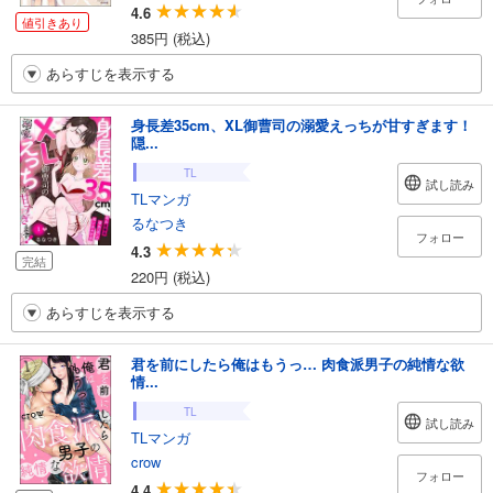
4.6
値引きあり
385円 (税込)
あらすじを表示する
身長差35cm、XL御曹司の溺愛えっちが甘すぎます！
隠...
TL
試し読み
TLマンガ
るなつき
フォロー
4.3
完結
220円 (税込)
あらすじを表示する
君を前にしたら俺はもうっ… 肉食派男子の純情な欲
情...
TL
試し読み
TLマンガ
crow
フォロー
4.4