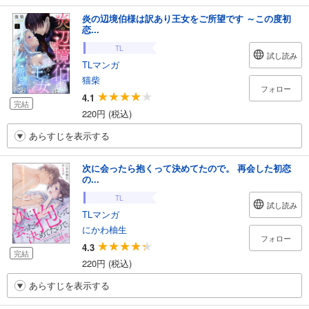
炎の辺境伯様は訳あり王女をご所望です ～この度初
恋...
TL
試し読み
TLマンガ
猫柴
フォロー
4.1
完結
220円 (税込)
あらすじを表示する
次に会ったら抱くって決めてたので。 再会した初恋
の...
TL
試し読み
TLマンガ
にかわ柚生
フォロー
4.3
完結
220円 (税込)
あらすじを表示する