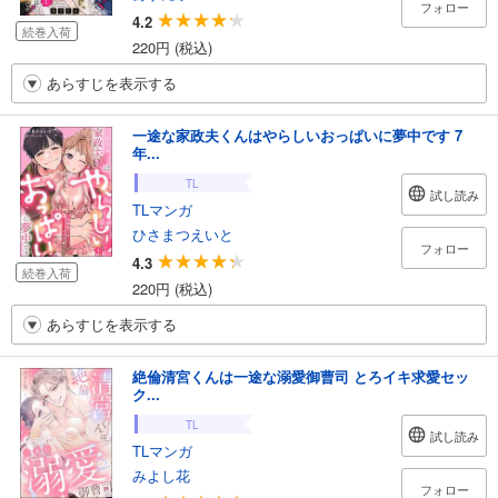
フォロー
4.2
続巻入荷
220円 (税込)
あらすじを表示する
一途な家政夫くんはやらしいおっぱいに夢中です 7
年...
TL
試し読み
TLマンガ
ひさまつえいと
フォロー
4.3
続巻入荷
220円 (税込)
あらすじを表示する
絶倫清宮くんは一途な溺愛御曹司 とろイキ求愛セッ
ク...
TL
試し読み
TLマンガ
みよし花
フォロー