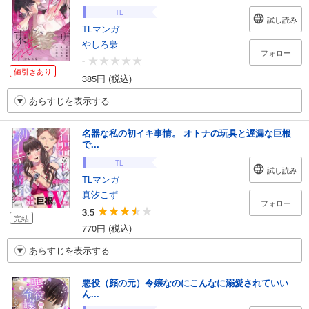
TL
試し読み
TLマンガ
やしろ梟
フォロー
-
値引きあり
385円 (税込)
あらすじを表示する
名器な私の初イキ事情。 オトナの玩具と遅漏な巨根
で...
TL
試し読み
TLマンガ
真汐こず
フォロー
3.5
完結
770円 (税込)
あらすじを表示する
悪役（顔の元）令嬢なのにこんなに溺愛されていい
ん...