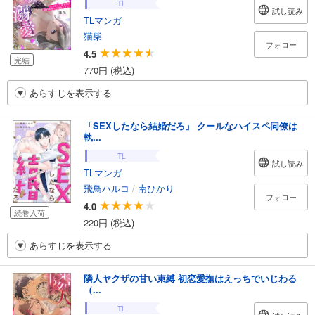
TL
試し読み
TLマンガ
猫柴
フォロー
4.5
完結
770円 (税込)
あらすじを表示する
「SEXしたなら結婚だろ」 クールなハイスペ同僚は
執...
TL
試し読み
TLマンガ
飛鳥ハルコ
/
南ひかり
フォロー
4.0
続巻入荷
220円 (税込)
あらすじを表示する
隣人ヤクザの甘い束縛 初恋愛撫はえっちでいじわる
（...
TL