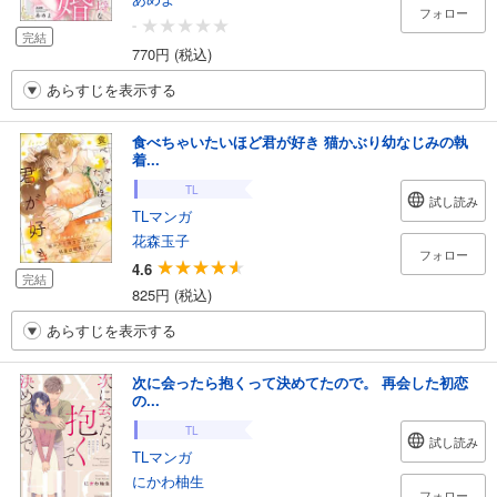
フォロー
-
完結
770円 (税込)
あらすじを表示する
食べちゃいたいほど君が好き 猫かぶり幼なじみの執
着...
TL
試し読み
TLマンガ
花森玉子
フォロー
4.6
完結
825円 (税込)
あらすじを表示する
次に会ったら抱くって決めてたので。 再会した初恋
の...
TL
試し読み
TLマンガ
にかわ柚生
フォロー