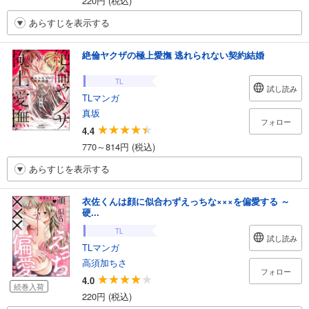
220円 (税込)
あらすじを表示する
絶倫ヤクザの極上愛撫 逃れられない契約結婚
TL
試し読み
TLマンガ
真坂
フォロー
4.4
770～814円 (税込)
あらすじを表示する
衣佐くんは顔に似合わずえっちな×××を偏愛する ～
硬...
TL
試し読み
TLマンガ
高須加ちさ
フォロー
4.0
続巻入荷
220円 (税込)