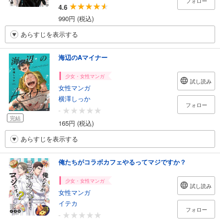
フォロー
4.6
990円 (税込)
あらすじを表示する
海辺のAマイナー
少女・女性マンガ
試し読み
女性マンガ
横澤しっか
フォロー
-
完結
165円 (税込)
あらすじを表示する
俺たちがコラボカフェやるってマジですか？
少女・女性マンガ
試し読み
女性マンガ
イテカ
フォロー
-