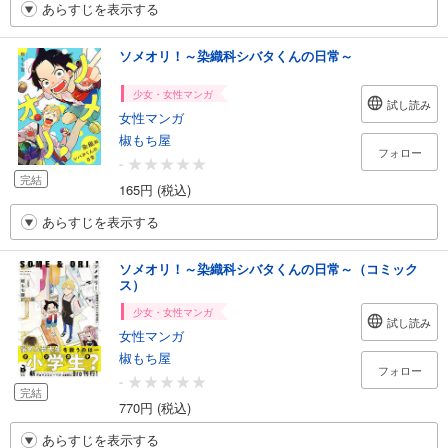
あらすじを表示する
ソメオリ！～染織科シバタくんの日常～
少女・女性マンガ
試し読み
女性マンガ
椒もち屋
フォロー
-
完結
165円 (税込)
あらすじを表示する
ソメオリ！～染織科シバタくんの日常～（コミック
ス）
少女・女性マンガ
試し読み
女性マンガ
椒もち屋
フォロー
-
完結
770円 (税込)
あらすじを表示する