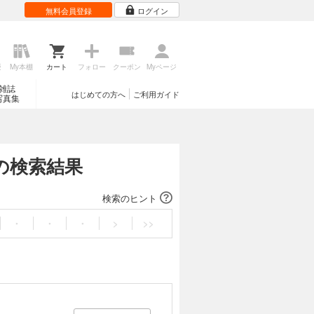
無料会員登録
ログイン
歴
My本棚
カート
フォロー
クーポン
Myページ
雑誌
はじめての方へ
ご利用ガイド
写真集
の検索結果
検索のヒント
・
・
・
>
>>