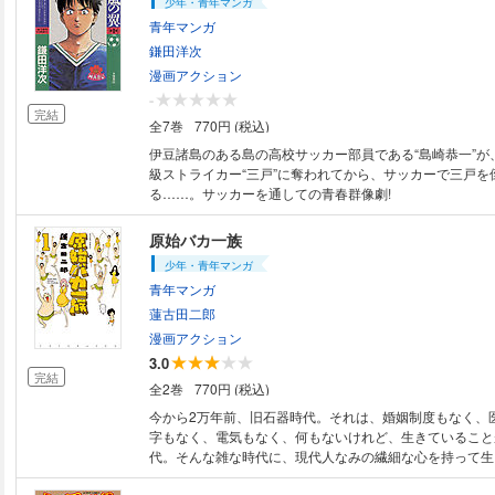
少年・青年マンガ
青年マンガ
鎌田洋次
漫画アクション
-
完結
全7巻
770円 (税込)
伊豆諸島のある島の高校サッカー部員である“島崎恭一”が
級ストライカー“三戸”に奪われてから、サッカーで三戸を
る……。サッカーを通しての青春群像劇!
原始バカ一族
少年・青年マンガ
青年マンガ
蓮古田二郎
漫画アクション
3.0
完結
全2巻
770円 (税込)
今から2万年前、旧石器時代。それは、婚姻制度もなく、
字もなく、電気もなく、何もないけれど、生きていること
代。そんな雑な時代に、現代人なみの繊細な心を持って生
少年チンタオの目を通じ、生命力とは何かを問うショート