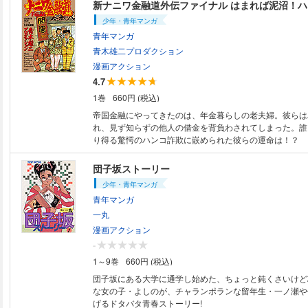
者は「しあわせ団地」でお馴染みの蓮（之繞2点）古田二郎
新ナニワ金融道外伝ファイナル はまれば泥沼！
アクション」にて好評連載中。
少年・青年マンガ
青年マンガ
青木雄二プロダクション
漫画アクション
4.7
1巻
660円 (税込)
帝国金融にやってきたのは、年金暮らしの老夫婦。彼らは
れ、見ず知らずの他人の借金を背負わされてしまった。誰
り得る驚愕のハンコ詐欺に嵌められた彼らの運命は！？
団子坂ストーリー
少年・青年マンガ
青年マンガ
一丸
漫画アクション
-
1～9巻
660円 (税込)
団子坂にある大学に通学し始めた、ちょっと鈍くさいけど
な女の子・よしのが、チャランポランな留年生・一ノ瀬や
げるドタバタ青春ストーリー!