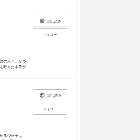
試し読み
フォロー
郷の人々』がつ
を呼んだ本作が
試し読み
フォロー
める今日子は、