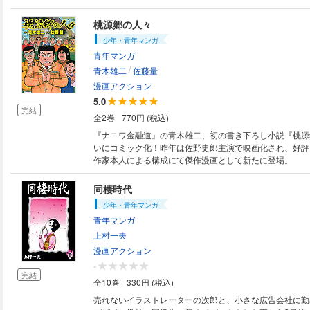
桃源郷の人々
少年・青年マンガ
青年マンガ
/
青木雄二
佐藤量
漫画アクション
5.0
完結
全2巻
770円 (税込)
『ナニワ金融道』の青木雄二、初の書き下ろし小説『桃源
いにコミック化！昨年は佐野史郎主演で映画化され、好評
作家本人による構成にて傑作漫画として新たに登場。
同棲時代
少年・青年マンガ
青年マンガ
上村一夫
漫画アクション
-
完結
全10巻
330円 (税込)
売れないイラストレーターの次郎と、小さな広告会社に勤