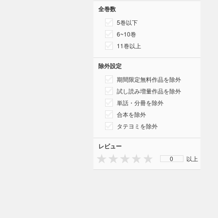
全巻数
5巻以下
6~10巻
11巻以上
除外設定
期間限定無料作品を除外
試し読み増量作品を除外
単話・分冊を除外
合本を除外
タテヨミを除外
レビュー
0
以上