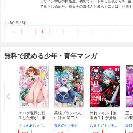
デザイン学校の同級生。初めてデートをした夜から3日後
で暮らし始めた。毎日をのほほんと暮らす二人は、仕事も
にしていられるのは同棲しかないと思っている。次郎23歳
――。このままでいいのだろうか…。
1～6件目
/
6件
<<
<
1
・
・
・
・
・
・
無料で読める少年・青年マンガ
エロゲ世界に転
英雄ブランの人
外れスキル【無
正し
生した俺が、推
生計画 第二の
限再生】が覚醒
の躾
し...
人...
し...
手...
さつきあしゃ
水城水城
青佐のり
美紅
八又ナガト
神代大志
愛奴
ア