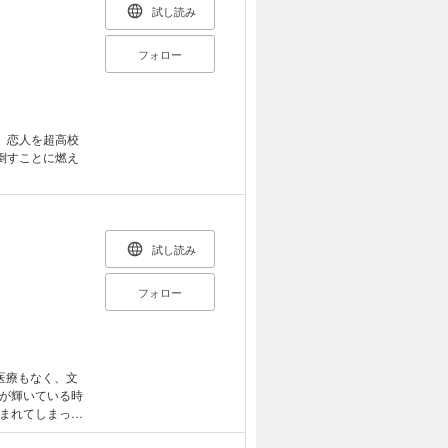
試し読み
フォロー
、恋人を超高校
倒すことに燃え
試し読み
フォロー
医療もなく、文
が輝いている時
まれてしまった
ギャグ漫画。作