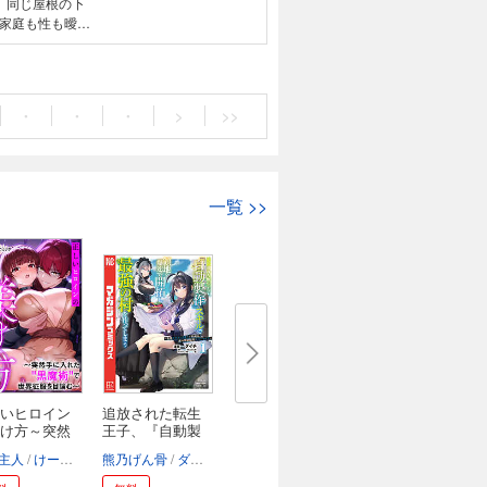
、同じ屋根の下
家庭も性も曖昧
、今日子21歳
・
・
・
>
>>
一覧
>>
いヒロイン
追放された転生
け方～突然
王子、『自動製
作...
主人
ンブル編集部
けーき
ファーストコミック
熊乃げん骨
ダイチ
転