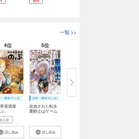
料
無料
一覧
>>
4位
5位
年・青年マンガ
少年・青年マンガ
界居酒屋
追放された転生
ぶ」
重騎士はゲーム
知...
巻入荷
試し読み
試し読み