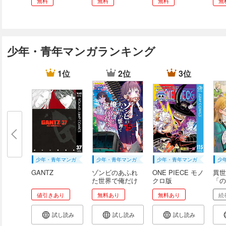
無料
無料
無料
無
少年・青年マンガランキング
1位
2位
3位
少年・青年マンガ
少年・青年マンガ
少年・青年マンガ
少
GANTZ
ゾンビのあふれ
ONE PIECE モノ
異世
た世界で俺だけ
クロ版
「の
が...
値引きあり
無料あり
無料あり
続
試し読み
試し読み
試し読み