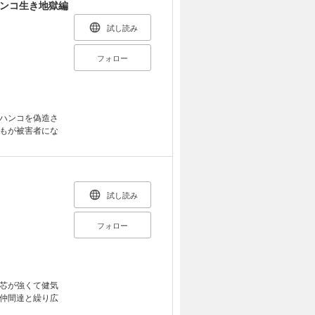
。「Web漫画
ハンコ生き地獄編
試し読み
フォロー
ハンコを偽造さ
もが被害者にな
試し読み
フォロー
芯が強くて健気
仲間達と繰り広