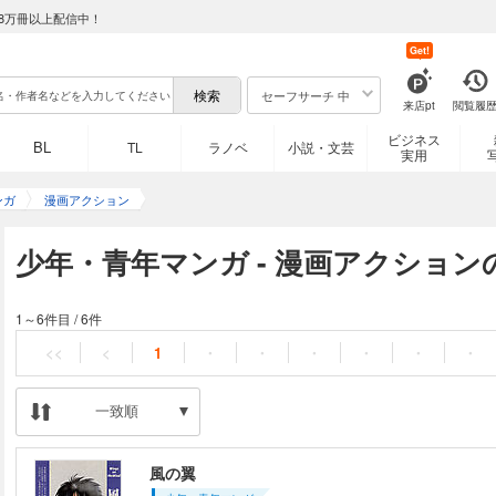
8万冊以上配信中！
Get!
セーフサーチ 中
来店pt
閲覧履
ビジネス
BL
TL
ラノベ
小説・文芸
実用
ンガ
漫画アクション
少年・青年マンガ - 漫画アクション
1～6件目
/
6件
<<
<
1
・
・
・
・
・
・
一致順
風の翼