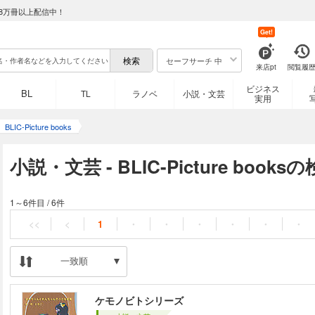
8万冊以上配信中！
Get!
セーフサーチ 中
来店pt
閲覧履
ビジネス
BL
TL
ラノベ
小説・文芸
実用
BLIC-Picture books
小説・文芸 - BLIC-Picture book
1～6件目
/
6件
<<
<
1
・
・
・
・
・
・
一致順
ケモノビトシリーズ