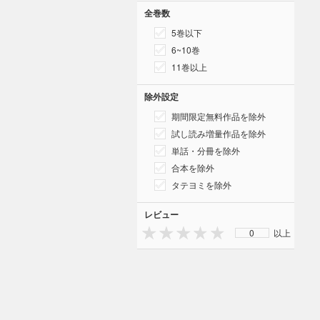
全巻数
5巻以下
6~10巻
11巻以上
除外設定
期間限定無料作品を除外
試し読み増量作品を除外
単話・分冊を除外
合本を除外
タテヨミを除外
レビュー
0
以上