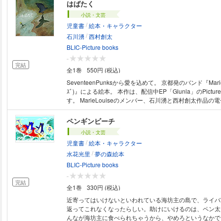
ディスプレイを備えた端末で読むことに適しています。ま
はばたく
拡大することや、文字列のハイライト、検索、辞書の参照
小説・文芸
能が使用できません。
/
児童書
絵本・キャラクター
/
石川湧
西村創太
BLIC-Picture books
-
完結
全1巻
550円 (税込)
SeventeenPunksから愛を込めて。 京都発のバンド『MarieLo
ｽﾞ)』による絵本。 本作は、配信中EP「Glunla」のPictur
す。 MarieLouiseのメンバー、石川湧と西村創太作品の電子書籍版となり
ます。
ペンギンビーチ
小説・文芸
/
児童書
絵本・キャラクター
/
水花光里
夢の森絵本
BLIC-Picture books
-
完結
全1巻
330円 (税込)
近寄ってはいけないといわれている海坊主の島で、ライバ
返ってこれなくなったらしい。助けにいけるのは、ペン太
んなが海坊主に食べられちゃうから、やめろというなかで