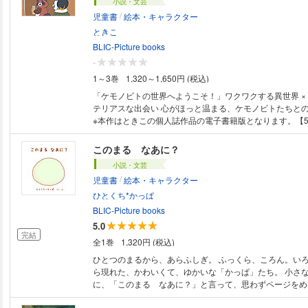
小説・文芸
/
児童書
絵本・キャラクター
ときこ
BLIC-Picture books
-
1～3巻
1,320～1,650円 (税込)
「ケモノビトの世界へようこそ！」ワクワクする異世界 × ちょっぴりミス
テリアスな出会い 心がほっと温まる、ケモノビトたちと
※本作はときこの個人誌作品の電子書籍版となります。【5
このまる なあに？
小説・文芸
/
児童書
絵本・キャラクター
ひとくち*かっぱ
BLIC-Picture books
5.0
完結
全1巻
1,320円 (税込)
ひとつのまるから、あらふしぎ。 ふっくら、ころん。い
ら現れた、かわいくて、ゆかいな「かっぱ」たち。 小さ
に、「このまる なあに？」と言って、思わずページをめ
とってもかわいい赤ちゃん絵本です。 ※この商品はタブレットなど大きい