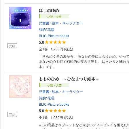
イバルでも、見捨てることができなかった、ペン太は、荒
んでいった。 ※本作は水花光里の個人誌作品の電子書籍版となります。
ほしのゆめ
【78ページ】
小説・文芸
/
児童書
絵本・キャラクター
詩的*花唱
BLIC-Picture books
5.0
完結
全1巻
1,760円 (税込)
「きらめく星の海から、 あなたの夢に出会うため、やっ
あなたの心を灯す幻想的な夜の世界を、 ゆったりと味わ
本」です。
もものひめ ～ひなまつり絵本～
小説・文芸
/
児童書
絵本・キャラクター
詩的*花唱
BLIC-Picture books
5.0
完結
全1巻
1,980円 (税込)
※この商品はタブレットなど大きいディスプレイを備えた