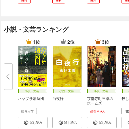
無料
無料
無料
無
小説・文芸ランキング
1位
2位
3位
小説・文芸
小説・文芸
小説・文芸
ハヤブサ消防団
白夜行
京都寺町三条の
殺し
ホームズ
続巻入荷
値引きあり
N
試し読み
試し読み
試し読み