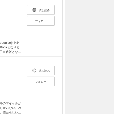
た、文字だけを
、引用などの機
試し読み
フォロー
uise(ﾏﾘｰﾙｲ
eBookとなりま
試し読み
フォロー
ルのマイケルが
しかいない。み
、憎たらしいラ