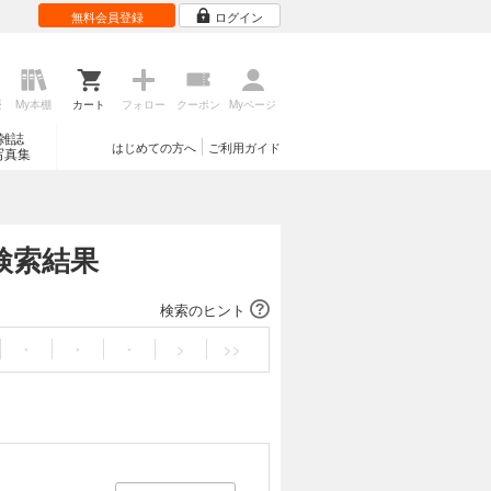
無料会員登録
ログイン
歴
My本棚
カート
フォロー
クーポン
Myページ
雑誌
はじめての方へ
ご利用ガイド
写真集
sの検索結果
検索のヒント
・
・
・
>
>>