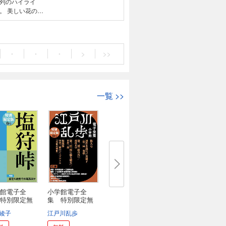
列のハイライ
のお
ろ」が桃の花のよ
らと飾られていく
と詰め込んだ、夢
・
・
・
>
>>
一覧
>>
館電子全
小学館電子全
特別限定無
集 特別限定無
..
料版...
綾子
江戸川乱歩