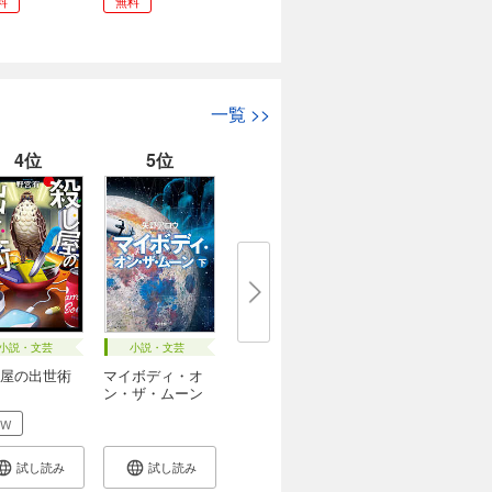
料
無料
一覧
>>
4位
5位
小説・文芸
小説・文芸
屋の出世術
マイボディ・オ
ン・ザ・ムーン
EW
試し読み
試し読み