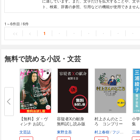
に適しています。また、文字だけを拡大することや、文字
ト、検索、辞書の参照、引用などの機能が使用できません。 美しい花
着物に、きらきらと輝くかんむり。 もものひめ「つきし
うに、美しく着飾り「変身」していく、ひな祭り絵本。 魔法のように「変
身」したい。 すてきな衣装に、きれいなお化粧。きらき
1～6件目
/
6件
美しい夢のひと時。 「変身」へのあこがれを、たっぷり
<<
<
1
・
・
・
・
・
・
見る子どもと大人のためのトキメキいっぱいの絵本です。
無料で読める小説・文芸
【無料】ダ・ヴ
容疑者Xの献身
村上さんのとこ
小学
ィンチ お試し
無料試し読み版
ろ コンプリー
集 
版...
ト...
料版.
文芸誌
東野圭吾
村上春樹
フジモトマサル
三浦