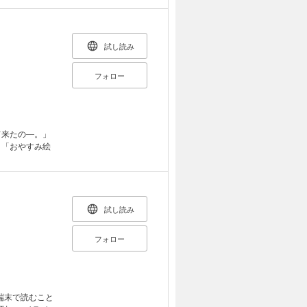
波の中に飛び込
試し読み
フォロー
て来たの―。」
う「おやすみ絵
試し読み
フォロー
端末で読むこと