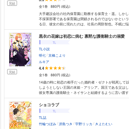
完結
全1巻
880円 (税込)
大手建設会社の社内保育園に勤務する保育士・遥。しかし
不採算部署である保育園は閉鎖されるのではないかという
る日、彼女の前に現れたのは、社長の周防智也。不眠に悩
は、その解消に遥の声が有効なので、時々昼休みに社長室
み聞かせをしてほしいと言い出す。さらに、恋愛初心者の
黒衣の花嫁は初恋に病む 寡黙な護衛騎士の溺愛
が練習台になるとまで言われて彼女は戸惑う。しかしそれ
TL
ひいては保育園存続につながるならと承諾するのだが……
TL小説
らせる女。ふたりが紡ぐ夢の行方を描くロマンチック・ラ
/
明七
京橋こより
ルキア
4.4
完結
全1巻
880円 (税込)
14歳の時に初恋の相手だった婚約者・ゼクトが戦死して
しようとしない王国の末姫・アリシア。国王である父はし
彼女専属の護衛騎士・ネイサンと結婚するように言い渡す
何を考えているかわからないネイサンとの結婚に納得のい
は、漆黒の花嫁姿で彼と愛を誓う。しかし、待っていたの
ショコラブ
いネイサンからの溺愛だった。彼なりの表現で愛情を示さ
TL
固く閉ざしていた心を徐々に開いていく。しかし同時期に
TL誌
るようになったゼクトと思われる甲冑姿の亡霊に悩まされ
/
/
/
は、ゼクトに対して誰にも話せない大きな罪悪感があった
竹輪つぼみ
冴島つき
宇野リッカ
きよたむい
二人の家の中にまで入ってきて……。