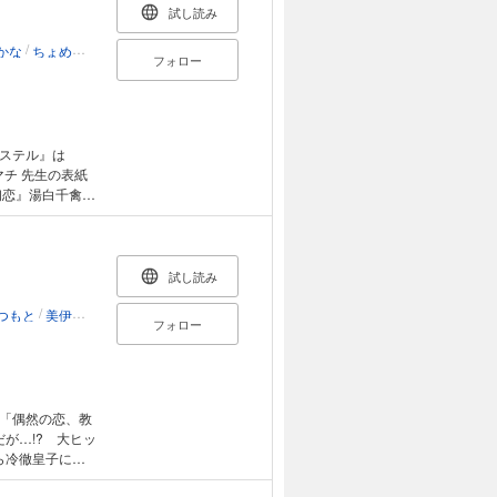
試し読み
/
/
/
/
/
/
/
かな
ちょめ仔
はちくもりん
東川カンナ
北沢きょう
染谷春凪
冬森雪湖
Ryok
フォロー
パステル』は
木マチ 先生の表紙
ベルズ・刊) ◎
を注がれる』
かな、キャラク
試し読み
、手ほどきのお時
/
もりん、原作／
つもと
美伊優星
フォロー
ルズ・刊) 『失
恋をする』冬森
ま「偶然の恋、教
が…!? 大ヒッ
ら冷徹皇子に求
の旅行に…？ 大