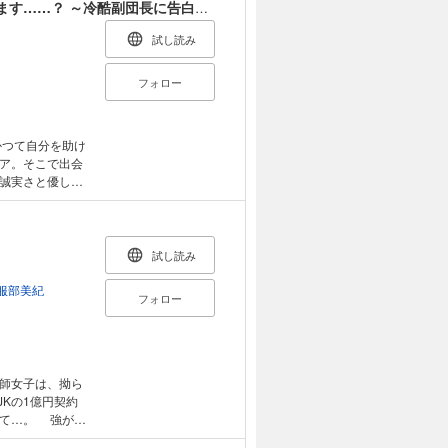
処女歴更新
振られるはずだったのに、もしかして溺愛されてます……？ ～冷酷副団長に告白したら、秘密の恋人になりました～ ルーニカノベルス
大人気シリーズ、
レみたいで
試し読み
ート・キス・プ
、超充実のライ
フォロー
得です！
ア。そこで出会
誠実さと優しさ
いがけず恋人に
もしかして、自分
シアは身を引こう
!? 互いの想い
試し読み
ハインツの兄が
裏に隠された複
服部美紀
フォロー
近著に『王女の証
ドロップス)等が
師女子は、拗ら
JKの1億円契約
くて…。 強がり
彼女に彼のヤキモ