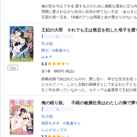
俺が罰を与えてやる 愛する人のために過酷な運命に立ち向かう子爵令息×
周囲に愛されながら自分に自信が持てない王女 〈あらすじ〉 エドライド
王国の第一王女、18歳のアニは両親と血の繋がりがない
家族として幸せに暮らしていた。ある日、自分の政略結婚
ると聞き、動揺する。14歳の頃に求婚してくれた、弟カ
王妃の大罪 それでも王は禁忌を犯した母子を愛
ークロッドを忘れられずにいたからだ。身分の違いを理由
TL
れられず別れた直後、彼は学院を去り行方知れずになって
TL小説
ニとは対照的に妹ベガの幸せな婚約が決まり、鬱々として
/
に招き入れた人物に母の王妃カティアが刺されてしまう。
明七
小鳥遊そら
罪を着せるための罠だったことに気づいたアニは、無実を
ルキア
護衛騎士と王宮から逃亡。だが途中で騎士とはぐれ、娼館
4.3
て身を売られそうになる。その寸前に助け出してくれたの
完結
全1巻
880円 (税込)
の男性に成長したアークロッドだった……
政略結婚で結ばれたものの、愛し合い、幸せな生活を送っ
とロルフィー。しかし念願の跡継ぎとして生まれた子ども
引く印を持っていなかった。カティアは姦通罪で王妃の座
都のはずれにある孤島の修道院で幽閉の身になってしまう
歳の娘アニとともに修道院で静かな生活を送っていたカテ
俺の眠り姫。 不眠の敏腕社長はわたしの胸で夢
然ロルフィーが訪れる。冷たい態度と言葉の裏にカティア
TL
ちを隠せないロルフィーは、今なお彼女の裏切りを信じき
TL小説
ち切れないでいた。その気持ちに気づいたカティアはずっ
/
た秘密を彼に打ち明ける決心をする……。愛する者を守る
高田ちさき
小鳥遊そら
闘する二人の、ロイヤルラブストーリー！
らぶドロップス
3.3