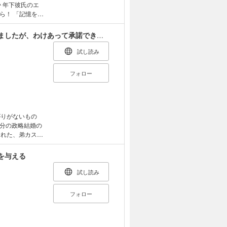
 年下彼氏のエ
憶をな
～」くにしげ（原
真面目な正義の味
王女の証明 初恋の人に求婚（プロポーズ）されましたが、わけあって承諾できません
コ、全部見せて
に落ちたい ～家
試し読み
は社畜を救いたい
ノメ 「進藤くん
フォロー
ナオ 「ショ
雑誌です★
がりがないもの
分の政略結婚の
くれた、弟カスト
の違いを理由に
れずになってい
を与える
、鬱々としてい
れてしまう。す
試し読み
ニは、無実を証
はぐれ、娼館の
フォロー
してくれたの
。