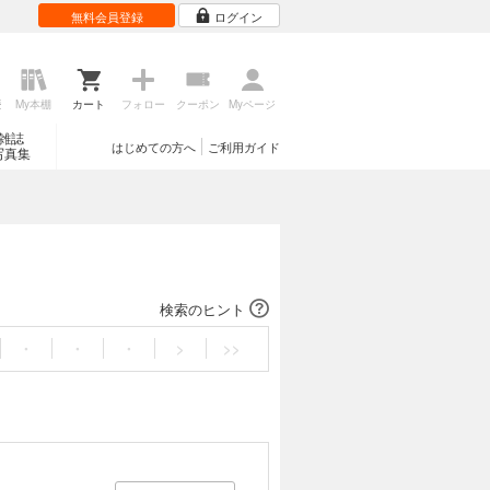
無料会員登録
ログイン
歴
My本棚
カート
フォロー
クーポン
Myページ
雑誌
はじめての方へ
ご利用ガイド
写真集
検索のヒント
・
・
・
>
>>