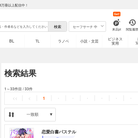
8万冊以上配信中！
Get!
セーフサーチ 中
来店pt
閲覧履
ビジネス
BL
TL
ラノベ
小説・文芸
実用
検索結果
1～33件目
/
33件
<<
<
1
・
・
・
・
・
・
一致順
恋愛白書パステル