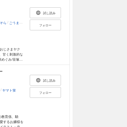
ター急上昇!?
試し読み
鳳とお月見イベ
/
/
/
そら
ごうま
羽柴みず
ポリー
フォロー
京介の1億円契
死したことを知
ました」 あな
ペース彼氏の瑛磨
られない!? 服
おじさまヤク
く帰って来て
、甘く刺激的な
ムスリップした
咲めぐみ/笹塚だ
ー
試し読み
/
ヤマト蛍
フォロー
の教育係、騎
愛するお嬢様を
イラスト：北沢