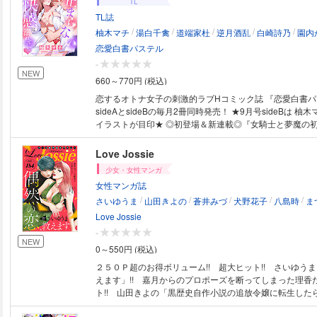
TL
TL誌
/
/
/
/
/
柚木マチ
湯白千禽
道端家杜
逆月酒乱
白崎詩乃
園内
恋愛白書パステル
-
NEW
660～770円 (税込)
恋するオトナ女子の刺激的ラブHコミック誌 『恋愛白書
sideAとsideBの毎月2冊同時発売！ ★9月号sideBは 柚
イラストが目印★ ◎初登場＆新連載◎『女騎士と夢魔の初恋』湯白千禽、
原作／道端家杜、原作イラスト／逆月酒乱(シェリーLoveノ
最終回◎『魔性で弄んでよ。 憧れの舞台俳優に甘い執愛
Love Jossie
Ryoko 『先輩、俺の手でとろけて鳴いて』柚木マチ 『没落令嬢だけど何
少女・女性マンガ
故か王子さまに溺愛されています』白崎詩乃、原作／園内
女性マンガ誌
ター原案／ちょめ仔(シェリーLoveノベルズ・刊) 『お嬢
/
/
/
/
/
間です～極道の男は甘く淫らにこの身に触れる～』はちく
さいゆうま
山田きよの
蒼井みづ
犬野花子
八島時
ま
東川カンナ、原作イラスト／北沢きょう(シェリーLoveノベ
Love Jossie
恋OL、愛を買う』染谷春凪 『魔王は偽物聖女に二度目の
-
雪湖
NEW
0～550円 (税込)
２５０Ｐ超のお得ボリューム!! 超大ヒット!! さいゆう
えます」!! 嘉月からのプロポーズを断ってしまった理香だ
ト!! 山田きよの「黒歴史自作小説の追放令嬢に転生した
婚されました!?」!! ついに婚約したモニカとカイリは初