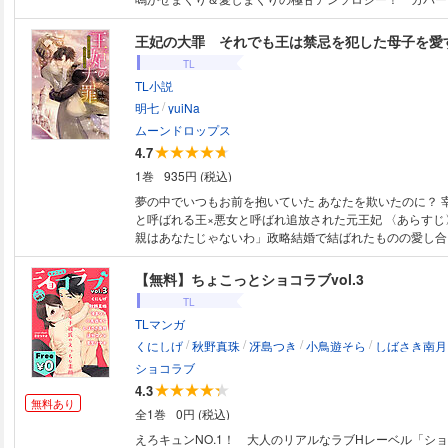
きょう 参加作家：笹塚だい／フミマロ／斉木マキコ／小
ト蛍
王妃の大罪 それでも王は禁忌を犯した母子を愛
TL
TL小説
/
明七
yuiNa
ムーンドロップス
4.7
1巻
935円 (税込)
夢の中でいつもお前を抱いていた あなたを欺いたのに？ 宰相の操り人形
と呼ばれる王×悪女と呼ばれ追放された元王妃 〈あらすじ〉 「この子の父
親はあなたじゃないわ」政略結婚で結ばれたものの愛し合
アとロルフィー。しかし跡継ぎとして生まれた赤子に王族
なかった。カティアは姦通罪で王妃の座を追われ、孤島の
【無料】ちょこっとショコラブvol.3
れてしまう。時は流れ、四歳の娘アニとともに静かな生活
TL
ティアの前に突然ロルフィーが現れる。悪女と断罪された
TLマンガ
た王。引き裂かれた二人の運命は!?
/
/
/
/
くにしげ
秋野真珠
冴島つき
小鳥遊そら
しばさき南月
ショコラブ
4.3
無料あり
全1巻
0円 (税込)
えろキュンNO.1！ 大人のリアルなラブHレーベル「シ