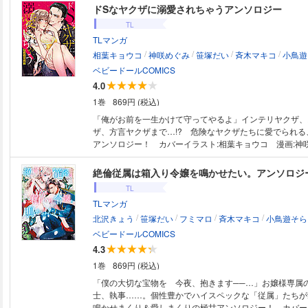
キが止まらず!? 夫＆親友に殺された社長令嬢のタイムスリップ復讐劇、
ドSなヤクザに溺愛されちゃうアンソロジー
親友を追い込む次の手は…!? 衝撃的ラブ4本立て!! 桃乃みく「拗らせ
TL
皇太子の偏愛遊戯」 満月、温もり、甘い言葉…恋愛メー
TLマンガ
乙女ゲーキャラになった鍼灸師・紅花は、沼男皇太子・勝
/
/
/
/
ントで急接近☆ 原作・宮城杏奈/作画・響あい「旦那様はすべてを与
相葉キョウコ
神咲めぐみ
笹塚だい
斉木マキコ
小鳥遊
える」 恩人の死は、私のせい…!! JK・朱莉と若社長・
ベビードールCOMICS
約結婚ラブ、京介の父の謀略にハマった父の親友が、事故
4.0
り…!? 陽丘ハオ「一度絶望したので無敵彼女になり
1巻
869円 (税込)
たの笑顔が、最高の癒し…♪ 強がりOL・茜里は、マイ
に愛想の良さを心配されて…それでも、人助けせずにい
「俺がお前を一生かけて守ってやるよ」インテリヤクザ、
部美紀「今度は私が、あなたたちを壊す」 今夜は、早
ザ、方言ヤクザまで…!? 危険なヤクザたちに愛でられる
ね…？ 夫＆親友に殺された社長令嬢の綾。3年前にタイ
アンソロジー！ カバーイラスト:相葉キョウコ 漫画:神
綾は、屈辱の記憶の食事会でリベンジ計画!?
い/斉木マキコ/小鳥遊そら/ごうま/羽柴みず/ポリー
絶倫従属は箱入り令嬢を鳴かせたい。アンソロジ
TL
TLマンガ
/
/
/
/
北沢きょう
笹塚だい
フミマロ
斉木マキコ
小鳥遊そら
ベビードールCOMICS
4.3
1巻
869円 (税込)
「僕の大切な宝物を 今夜、抱きます──…」お嬢様専属
士、執事……。個性豊かでハイスペックな「従属」たちが
鳴かせまくり＆愛しまくりの極甘アンソロジー！ カバー