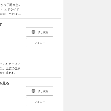
ものの、仲のよい
の話が進んでい
ストルの学友・ア
す
に告白を受け入
いた。そんなア
試し読み
いたアニが王宮
すべてが自分に
フォロー
証明するために
の主人に騙され
は、精悍な大人
ていたカティア
は、王族の血を
から追われ、王
。時は流れ、四
ィアの元へ、突
を見る
を心配する気持
れず、想いを断
試し読み
と胸に秘めてい
ために傷つき奮
フォロー