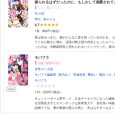
ヒット!! 蒼井みづ×犬野花子「高嶺の花と言われ続けて
中」!! 矢倉君に誤解されてしまった嶺子は…!? さらに
TL
八島時「前世異世界の騎士だった推し俳優の最愛の主はオ
TL小説
す」、まつもと「先生口説きにきたよ」、美伊優星「スイ
/
リンセス～乙女ゲーに転生したら残念な王子でした～」と
明七
炎かりよ
ンナップ!! 雑誌での購読は単話売り合計より４割以上お
4.7
1巻
880円 (税込)
君は知るべきだ。俺がどんなに君を想っているのかを。 かつて自分を助け
てくれた騎士に憧れ、辺境の騎士団の侍女となったルーシ
ったのは、冷酷副団長と恐れられるハインツだった。彼の
を知り恋をしたルーシアは、玉砕覚悟で告白。すると、思
なることに!? しかし交際は秘密にするという条件付き。
モバフラ
を気遣い断れなかったのでは……？ そう思い至ったルー
少女・女性マンガ
とするのだが、ハインツはそんな彼女に激情を露わにし――
女性マンガ誌
を確かめ合った二人。だがそこへ、柔和な微笑を浮かべる
/
/
/
/
/
ルーシアに近づいてくる。やがて、ハインツの秘密主義の
モバフラ編集部
桃乃みく
宮城杏奈
響あい
陽丘ハオ
雑な事情が明らかになり――。 【目次】 プロローグ 一章 二章 三章 四章
モバフラ
五章 六章 エピローグ 【著者】 明七 2021年『蝶は窓辺で恋に微睡む 年下
-
夫はひたむきに愛を隠す』（ルキア）で作家デビュー。 
NEW
110～220円 (税込)
明 訳あり子爵は大罪人の末裔に甘い罰を与える 』(ムーン
ある。 炎かりよ
キュンメーター上昇中…☆ 乙女ゲーキャラになった鍼灸
せ沼男皇太子とロマンチックな新章突入!? 若社長×18歳
結婚ラブは、妻の家族の恩人の死に、夫はなすすべもな
OL＆マイペース彼氏の逆転溺愛ラブは、お人好しすぎる