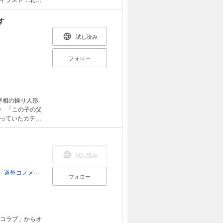
鳥遊そら／ヤマ
す
試し読み
フォロー
っていたカティ
の血を引く印は
修道院に幽閉さ
を送っていたカ
王妃と裏切られ
試し読み
/
/
道外コノメ
夏生ツナオ
フォロー
ョコラブ」からオ