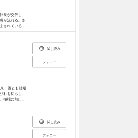
社長が交代し、
噂が流れる。あ
まされている彼
を訪ねて本の読
遙のため、自分
が智也のため、
。眠れる男と眠
試し読み
ブストーリー。
フォロー
以来、誰とも結婚
びれを切らし、
。極端に無口で
かないアリシア
は思いもよらな
れ、アリシアは
彼女の前に現れ
試し読み
る。アリシア
。亡霊はついに
フォロー