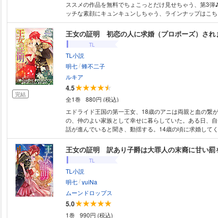
ススメの作品を無料でちょこっとだけ見せちゃう、第3弾♪
ッチな素顔にキュンキュンしちゃう、ラインナップはこちら！ 「記
くした夫と、もう一度ハジメテ。 ～夫の愛情と妻の決意
作/秋野真珠） 「今日、人類最強の男に救われます。 ～
方に理系女子は暴かれたい～」冴島つき 「恥ずかしいト
TL
～溺愛Domの甘美な支配～」小鳥遊そら 「千紘さんは恋
TL小説
政夫くんの溺愛研究!?～」しばさき南月 「ヤンデレ後輩
/
～素直になれるまで何度だってイかせてあげる～」道外コ
明七
蜂不二子
は取り扱い注意。 ～後輩が性的すぎて困ってます!?～」夏生ツ
ルキア
コラブ」は他にもドキドキしちゃう連載作品がいっぱいの
4.5
完結
全1巻
880円 (税込)
エドライド王国の第一王女、18歳のアニは両親と血の繋
の、仲のよい家族として幸せに暮らしていた。ある日、自
話が進んでいると聞き、動揺する。14歳の頃に求婚して
ルの学友・アークロッドを忘れられずにいたからだ。身分
告白を受け入れられず別れた直後、彼は学院を去り行方知
王女の証明 訳あり子爵は大罪人の末裔に甘い罰
た。そんなアニとは対照的に妹ベガの幸せな婚約が決まり
TL
たアニが王宮に招き入れた人物に母の王妃カティアが刺さ
TL小説
べてが自分に罪を着せるための罠だったことに気づいたア
/
明するために護衛騎士と王宮から逃亡。だが途中で騎士と
明七
yuiNa
主人に騙されて身を売られそうになる。その寸前に助け出
ムーンドロップス
は、精悍な大人の男性に成長したアークロッドだった……
5.0
1巻
990円 (税込)