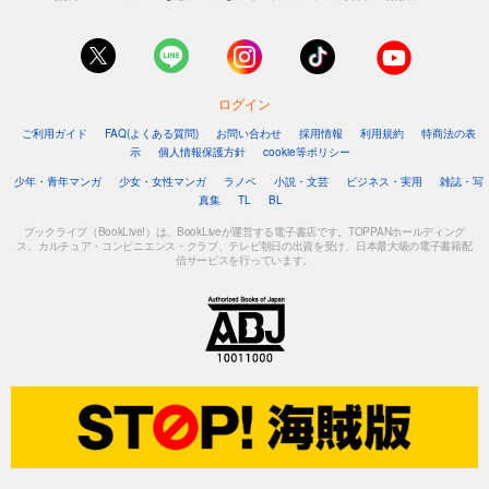
ログイン
ご利用ガイド
FAQ(よくある質問)
お問い合わせ
採用情報
利用規約
特商法の表
示
個人情報保護方針
cookie等ポリシー
少年・青年マンガ
少女・女性マンガ
ラノベ
小説・文芸
ビジネス・実用
雑誌・写
真集
TL
BL
ブックライブ（BookLive!）は、BookLiveが運営する電子書店です。TOPPANホールディング
ス、カルチュア・コンビニエンス・クラブ、テレビ朝日の出資を受け、日本最大級の電子書籍配
信サービスを行っています。