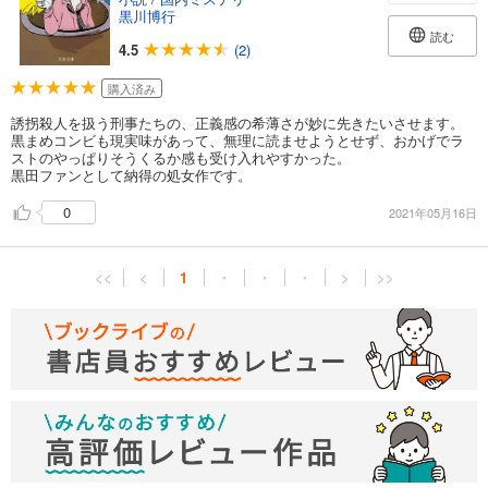
黒川博行
読む
4.5
(2)
購入済み
誘拐殺人を扱う刑事たちの、正義感の希薄さが妙に先きたいさせます。
黒まめコンビも現実味があって、無理に読ませようとせず、おかげでラ
ストのやっぱりそうくるか感も受け入れやすかった。
黒田ファンとして納得の処女作です。
0
2021年05月16日
<<
<
1
・
・
・
>
>>