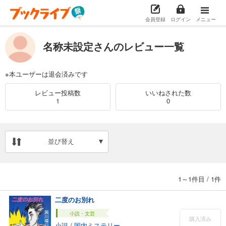
会員登録
ログイン
メニュー
名称未設定さんのレビュー一覧
※本ユーザーは退会済みです
レビュー投稿数
いいねされた数
1
0
並び替え
1～1件目
/
1件
二度のお別れ
小説・文芸
購入済み
小説
/
国内ミステリー