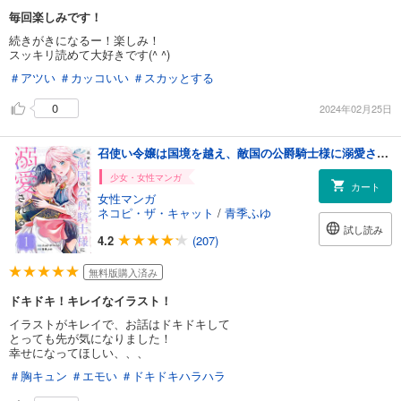
毎回楽しみです！
続きがきになるー！楽しみ！
スッキリ読めて大好きです(^ ^)
＃アツい
＃カッコいい
＃スカッとする
0
2024年02月25日
召使い令嬢は国境を越え、敵国の公爵騎士様に溺愛される（単話版）第1話
少女・女性マンガ
カート
女性マンガ
ネコピ・ザ・キャット
/
青季ふゆ
試し読み
4.2
(207)
無料版購入済み
ドキドキ！キレイなイラスト！
イラストがキレイで、お話はドキドキして
とっても先が気になりました！
幸せになってほしい、、、
＃胸キュン
＃エモい
＃ドキドキハラハラ