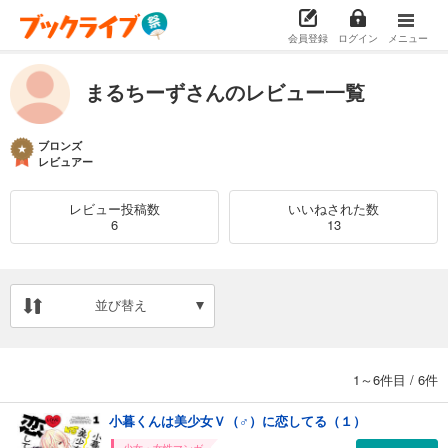
会員登録
ログイン
メニュー
まるちーずさんのレビュー一覧
ブロンズ
レビュアー
レビュー投稿数
いいねされた数
6
13
並び替え
1～6件目
/
6件
小暮くんは美少女Ｖ（♂）に恋してる（１）