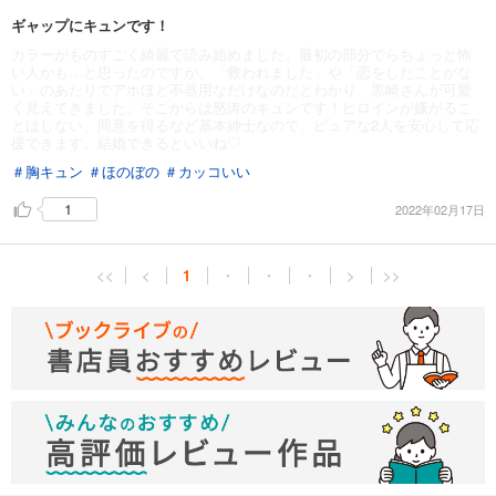
ギャップにキュンです！
カラーがものすごく綺麗で読み始めました。最初の部分でらちょっと怖
い人かも…と思ったのですが、「救われました」や「恋をしたことがな
い」のあたりでアホほど不器用なだけなのだとわかり、黒崎さんが可愛
く見えてきました。そこからは怒涛のキュンです！ヒロインが嫌がるこ
とはしない、同意を得るなど基本紳士なので、ピュアな2人を安心して応
援できます。結婚できるといいね♡
＃胸キュン
＃ほのぼの
＃カッコいい
1
2022年02月17日
<<
<
1
・
・
・
>
>>