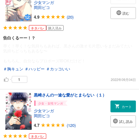
少女マンガ
岡田ピコ
読む
4.9
(20)
ネタバレ
購入済み
告白くるーー！？
早く！早く！な気持ちもあれば、黒さんの激オモ片思いをまだみてたい
気持ちどっちもあるな〜
もちろん、自分ならプロポーズ即OKだけど！
＃胸キュン
＃ハッピー
＃カッコいい
1
2022年09月04日
黒崎さんの一途な愛がとまらない（１）
少女・女性マンガ
カート
少女マンガ
岡田ピコ
試し読み
4.7
(120)
ネタバレ