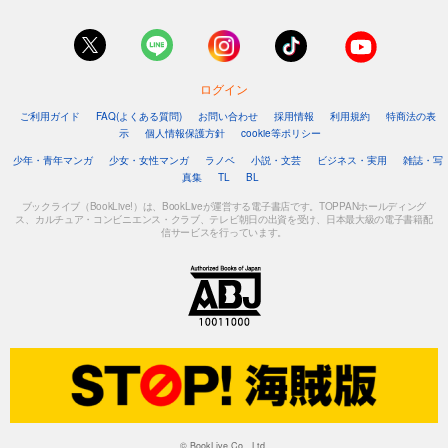
ログイン
ご利用ガイド
FAQ(よくある質問)
お問い合わせ
採用情報
利用規約
特商法の表
示
個人情報保護方針
cookie等ポリシー
少年・青年マンガ
少女・女性マンガ
ラノベ
小説・文芸
ビジネス・実用
雑誌・写
真集
TL
BL
ブックライブ（BookLive!）は、BookLiveが運営する電子書店です。TOPPANホールディング
ス、カルチュア・コンビニエンス・クラブ、テレビ朝日の出資を受け、日本最大級の電子書籍配
信サービスを行っています。
© BookLive Co., Ltd.