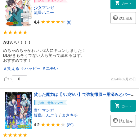
少女・女性マンガ
カート
少女マンガ
流星ハニー
試し読み
4.4
(8)
かわいい！！！
めちゃめちゃかわいい2人にキュンしました！
BL好きもそうでない人も笑って読めるはず、
おすすめです！
＃笑える
＃ハッピー
＃エモい
0
2024年02月25日
貸した魔力は【リボ払い】で強制徴収～用済みとパーティー追放された俺は、可愛いサポート妖精と一緒に取り立てた魔力を運用して最強を目指す。～（単話版）第14話
少年・青年マンガ
カート
青年マンガ
飯島しんごう
/
まさキチ
試し読み
4.2
(29)