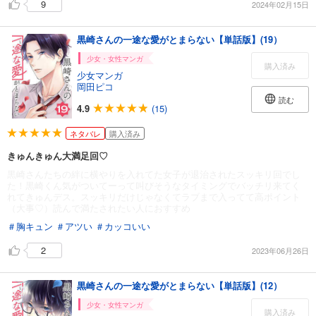
9
2024年02月15日
黒崎さんの一途な愛がとまらない【単話版】(19）
少女・女性マンガ
購入済み
少女マンガ
岡田ピコ
読む
4.9
(15)
ネタバレ
購入済み
きゅんきゅん大満足回♡
黒崎さんたちの絆に横やりを入れてた女子が退治されたスッキリ回でし
た！黒崎くん気がついてーって叫びそうなタイミングでバッチリ来てく
れてきゅんデス。スッキリだけじゃなくてラブまで入ってて高ポイント
（大事♡）読んで満たされたい人におすすめ
＃胸キュン
＃アツい
＃カッコいい
2
2023年06月26日
黒崎さんの一途な愛がとまらない【単話版】(12）
少女・女性マンガ
購入済み