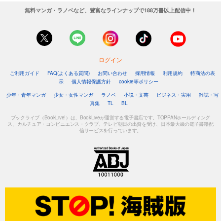
無料マンガ・ラノベなど、豊富なラインナップで188万冊以上配信中！
ログイン
ご利用ガイド
FAQ(よくある質問)
お問い合わせ
採用情報
利用規約
特商法の表
示
個人情報保護方針
cookie等ポリシー
少年・青年マンガ
少女・女性マンガ
ラノベ
小説・文芸
ビジネス・実用
雑誌・写
真集
TL
BL
ブックライブ（BookLive!）は、BookLiveが運営する電子書店です。TOPPANホールディング
ス、カルチュア・コンビニエンス・クラブ、テレビ朝日の出資を受け、日本最大級の電子書籍配
信サービスを行っています。