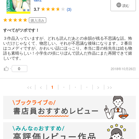
読む
3.7
(3)
購入済み
すべてがツボです！
３作品入っていますが、どれも読んだあとの余韻が残る不思議な話。怖
いだけじゃなくて、物悲しい。それが不思議な後味になります。２番目
はコメディですが、かわいい話にほっこり。本当に昔の桂先生は絵も物
語も素晴らしい！小学生の頃にりぼんで読んだ作品にまた再開できて嬉
しいです。
0
2018年10月26日
<<
<
1
・
・
・
>
>>