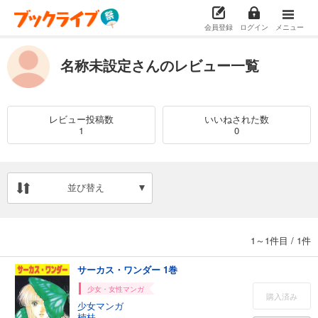
会員登録
ログイン
メニュー
名称未設定さんのレビュー一覧
レビュー投稿数
いいねされた数
1
0
並び替え
1～1件目
/
1件
サーカス・ワンダー 1巻
少女・女性マンガ
購入済み
少女マンガ
楠桂