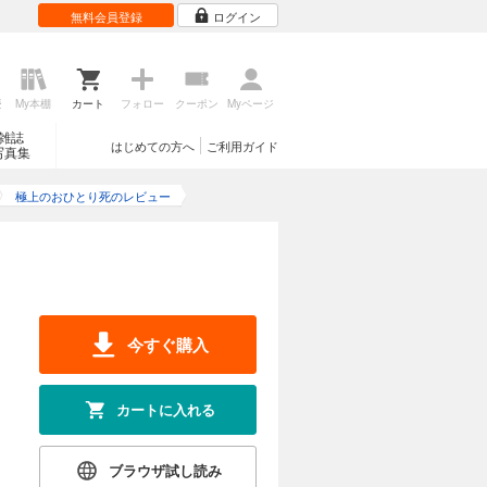
無料会員登録
ログイン
歴
My本棚
カート
フォロー
クーポン
Myページ
雑誌
はじめての方へ
ご利用ガイド
写真集
極上のおひとり死のレビュー
今すぐ購入
カートに入れる
ブラウザ試し読み