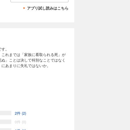
アプリ試し読みはこちら
です。
。これまでは「家族に看取られる死」が
死ぬ」ことは決して特別なことではなく
」にあまりに失礼ではないか。
。また、おひとり死で身内を亡くした家
「おひとり老人の終いかた」を学ぶこと
2件 (2)
0件 (0)