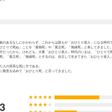
族のあるなしにかかわらず、これからは誰もが「おひとり老人」になる時代
ひとりで死ぬ」ことを「孤独死」や「孤立死」「無縁死」と表してきました
方だったから。けれども、大量「おひとり老人」時代のいまは、「ひとりで
死」「孤立死」「無縁死」とするのは、自立して生きてきた「おひとり老人
た人の崇高な死に方である。
に敬意を込めて「おひとり死」と言ってきました。
た松原さんが、その活動のなかで看取った「極上のおひとり死」を詳報します
関係ない。「おひとり死」の事例から、思い通りにならない死を後悔しない
.3