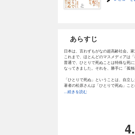
あらすじ
日本は、言わずもがなの超高齢社会。家
これまで、ほとんどのマスメディアは「
普通で、ひとりで死ぬことは特殊な死に
なってきました。それを、勝手に「孤独
「ひとりで死ぬ」ということは、自立し
著者の松原さんは「ひとりで死ぬ」こと
20年以上、ひとりの終活を応援してき
...続きを読む
族の思いにも焦点を当てます。
たとえ認知症になってもお金がなくても
ができます。
4