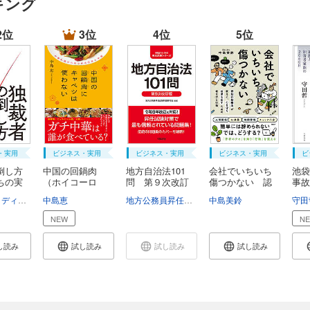
キング
2位
3位
4位
5位
・実用
ビジネス・実用
ビジネス・実用
ビジネス・実用
ビ
倒し方
中国の回鍋肉
地方自治法101
会社でいちいち
池袋
ちの実
（ホイコーロ
問 第９次改訂
傷つかない 認
事故
ー）に...
版
知...
害...
恵
マーセル・ディルサス
中島恵
柴田裕之
地方公務員昇任試験問題研究会
中島美鈴
守田
NEW
N
し読み
試し読み
試し読み
試し読み