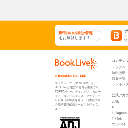
ブ
新刊やお得な情報
ア
をお届けします！
情
コンテン
トップペ
無料漫画
© BookLive Co., Ltd.
特集一覧
ブックライブ（BookLive!）は、
ランキン
BookLiveが運営する電子書店です。
TOPPANホールディングス、カルチ
公式アカ
ュア・コンビニエンス・クラブ、テ
レビ朝日の出資を受け、日本最大級
LINE
の電子書籍配信サービスを行ってい
X
ます。
Instagram
TikTok
YouTube