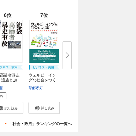
6位
7位
ジネス・実用
ビジネス・実用
高齢者暴走
ウェルビーイン
 遺族と加
グな社会をつく
る...
哲
草郷孝好
EW
試し読み
試し読み
「社会・政治」ランキングの一覧へ