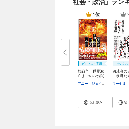
「社会・政治」ラン
1位
ビジネス・実用
ビジネス
核戦争 世界滅
独裁者の
亡までの72分間
―暴君た
は...
アニー・ジェイコブセン
中尾由
試し読み
試