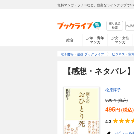
無料マンガ・ラノベなど、豊富なラインナップで18
絞り込み
検索
少年・青年
少女・女性
総合
マンガ
マンガ
電子書籍・漫画 ブックライブ
ビジネス・実
【感想・ネタバレ
松原惇子
990
円 (税込)
495
円 (税込
4.3
レビューを