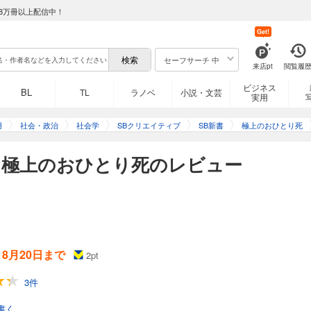
8万冊以上配信中！
Get!
セーフサーチ 中
来店pt
閲覧履
ビジネス
BL
TL
ラノベ
小説・文芸
実用
用
社会・政治
社会学
SBクリエイティブ
SB新書
極上のおひとり死
】極上のおひとり死のレビュー
) 8月20日まで
2
pt
3件
書く