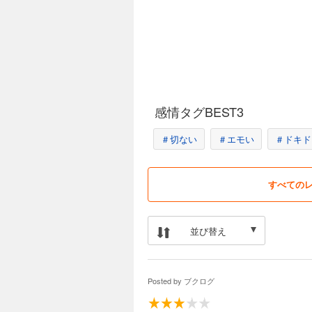
感情タグBEST3
＃切ない
＃エモい
＃ドキド
すべての
並び替え
Posted by
ブクログ