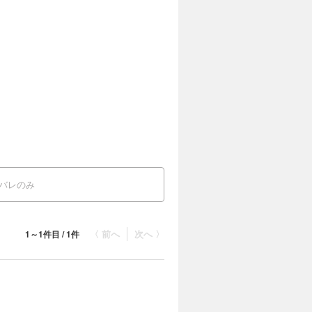
バレのみ
〈 前へ
次へ 〉
1～1件目 / 1件