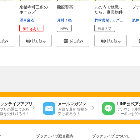
京都寺町三条の
機龍警察
丸の内で就職し
ブテ
ホームズ
たら、幽霊物件
担...
望月麻衣
月村了衛
竹村優希
カズアキ
池井
値引きあり
NEW
続巻入荷
し読み
試し読み
試し読み
試し読み
ックライブアプリ
メールマガジン
LINE公式
プリの通知でお得
お得な最新情報を
アカウント連
報を受け取ろう！
受け取ろう！
クーポンをゲ
ツ
ブックライブ総合案内
ブックライブについて