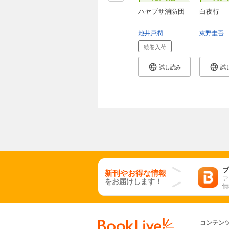
ハヤブサ消防団
白夜行
池井戸潤
東野圭吾
続巻入荷
試し読み
試
ブ
新刊やお得な情報
ア
をお届けします！
情
コンテン