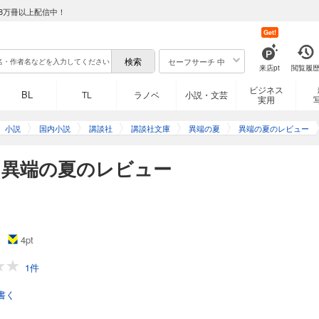
8万冊以上配信中！
Get!
セーフサーチ 中
来店pt
閲覧履
ビジネス
BL
TL
ラノベ
小説・文芸
実用
小説
国内小説
講談社
講談社文庫
異端の夏
異端の夏のレビュー
】異端の夏のレビュー
4
pt
1件
書く