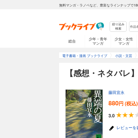
無料マンガ・ラノベなど、豊富なラインナップで18
絞り込み
検索
少年・青年
少女・女性
総合
マンガ
マンガ
電子書籍・漫画 ブックライブ
小説・文芸
【感想・ネタバレ
藤田宜永
880
円 (税込)
3.0
レビューを