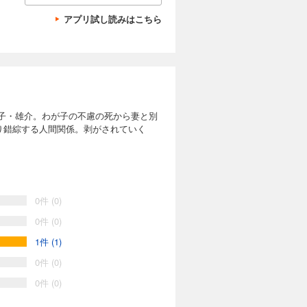
アプリ試し読みはこちら
子・雄介。わが子の不慮の死から妻と別
り錯綜する人間関係。剥がされていく
0件 (0)
0件 (0)
1件 (1)
0件 (0)
0件 (0)