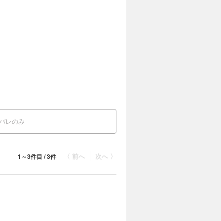
バレのみ
〈 前へ
次へ 〉
1～3件目 / 3件