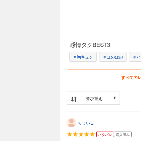
感情タグBEST3
＃胸キュン
＃ほのぼの
＃ハ
すべての
並び替え
ちぇいこ
ネタバレ
購入済み