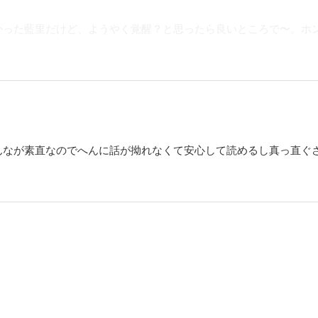
かった藍里だけど、ようやく覚醒？と思ったら良いところで〜。ホ
んなが素直なのでへんに話が拗れなくて安心して読めるし真っ直ぐ