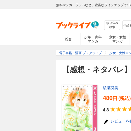
無料マンガ・ラノベなど、豊富なラインナップで18
絞り込み
検索
少年・青年
少女・女性
総合
マンガ
マンガ
電子書籍・漫画 ブックライブ
少女・女性マ
【感想・ネタバレ】
綾瀬羽美
480
円 (税込)
4.8
レビューを