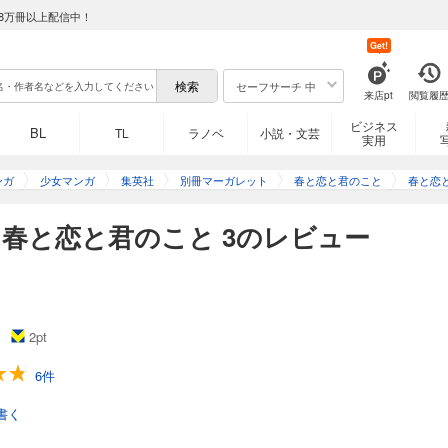
8万冊以上配信中！
Get!
セーフサーチ 中
来店pt
閲覧履
ビジネス
BL
TL
ラノベ
小説・文芸
実用
ンガ
少女マンガ
集英社
別冊マーガレット
春と恋と君のこと
春と恋と
春と恋と君のこと 3のレビュー
2
pt
6件
書く