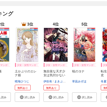
キング
2位
3位
4位
5位
性マンガ
少女・女性マンガ
少女・女性マンガ
少女・女性マンガ
少
帳
土かぶりのエレ
無自覚な天才少
暁のヨナ
転生
ナ姫
女は気付かない
史
晴海ひつじ
伊吹有
まきぶろ
狂zip
草凪みずほ
冬夏
無料あり
無料あり
無
し読み
試し読み
試し読み
試し読み