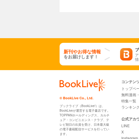
ブ
新刊やお得な情報
ア
をお届けします！
情
コンテン
トップペ
無料漫画
© BookLive Co., Ltd.
特集一覧
ブックライブ（BookLive!）は、
ランキン
BookLiveが運営する電子書店です。
TOPPANホールディングス、カルチ
公式アカ
ュア・コンビニエンス・クラブ、テ
レビ朝日の出資を受け、日本最大級
LINE
の電子書籍配信サービスを行ってい
X
ます。
Instagram