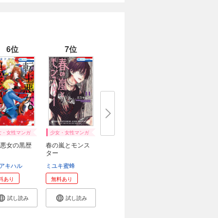
6位
7位
女・女性マンガ
少女・女性マンガ
悪女の黒歴
春の嵐とモンス
ター
アキハル
ミユキ蜜蜂
料あり
無料あり
試し読み
試し読み