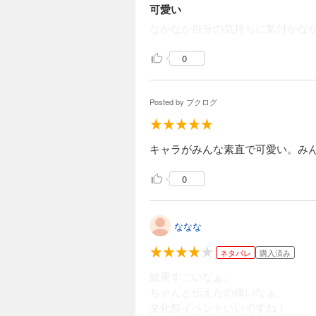
可愛い
なかなか自分の気持ちに気付かな
0
Posted by
ブクログ
キャラがみんな素直で可愛い。み
0
ななな
ネタバレ
購入済み
紘果すごいなぁ。
ちゃんと伝えたの偉いなぁ。
文化祭イベントいいですね！