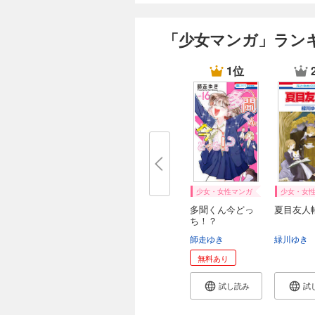
「少女マンガ」ラン
1位
少女・女性マンガ
少女・女
多聞くん今どっ
夏目友人
ち！？
師走ゆき
緑川ゆき
無料あり
試し読み
試