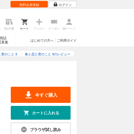
無料会員登録
ログイン
歴
My本棚
カート
フォロー
クーポン
Myページ
雑誌
はじめての方へ
ご利用ガイド
写真集
君のこと 3
春と恋と君のこと 3のレビュー
今すぐ購入
カートに入れる
ブラウザ試し読み