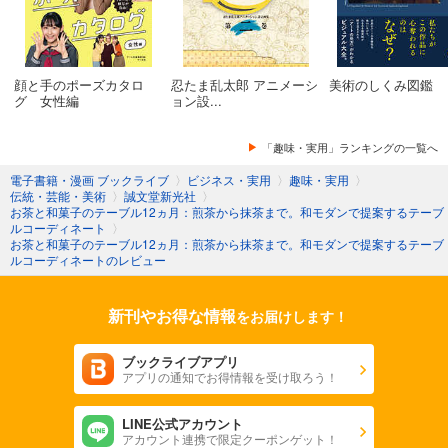
顔と手のポーズカタロ
忍たま乱太郎 アニメーシ
美術のしくみ図鑑
グ 女性編
ョン設...
「趣味・実用」ランキングの一覧へ
電子書籍・漫画 ブックライブ
〉
ビジネス・実用
〉
趣味・実用
〉
伝統・芸能・美術
〉
誠文堂新光社
〉
お茶と和菓子のテーブル12ヵ月：煎茶から抹茶まで。和モダンで提案するテーブ
ルコーディネート
〉
お茶と和菓子のテーブル12ヵ月：煎茶から抹茶まで。和モダンで提案するテーブ
ルコーディネートのレビュー
新刊やお得な情報
をお届けします！
ブックライブアプリ
アプリの通知でお得情報を受け取ろう！
LINE公式アカウント
アカウント連携で限定クーポンゲット！