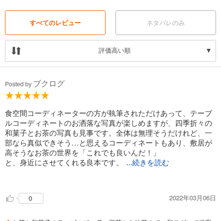
すべてのレビュー
ネタバレのみ
評価高い順
ブクログ
Posted by
食空間コーディネーターの方が執筆されただけあって、テーブ
ルコーディネートのお洒落な写真が楽しめますが、四季折々の
和菓子とお茶の写真も見事です。全体は無理そうだけれど、一
部なら真似できそう…と思えるコーディネートもあり、敷居が
高そうなお茶の世界を「これでも良いんだ！」
と、身近にさせてくれる良本です。
...続きを読む
それぞれの季節を楽しみ活かすのが和菓子だと思うので、節句
の折に挑戦してみたいと思いました。
2022年03月06日
0