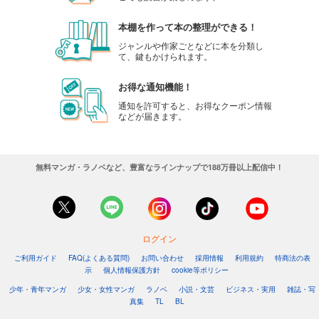
本棚を作って本の整理ができる！
ジャンルや作家ごとなどに本を分類し
て、鍵もかけられます。
お得な通知機能！
通知を許可すると、お得なクーポン情報
などが届きます。
無料マンガ・ラノベなど、豊富なラインナップで188万冊以上配信中！
ログイン
ご利用ガイド
FAQ(よくある質問)
お問い合わせ
採用情報
利用規約
特商法の表
示
個人情報保護方針
cookie等ポリシー
少年・青年マンガ
少女・女性マンガ
ラノベ
小説・文芸
ビジネス・実用
雑誌・写
真集
TL
BL