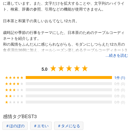
に適しています。また、文字だけを拡大することや、文字列のハイライ
ト、検索、辞書の参照、引用などの機能が使用できません。
日本茶と和菓子の美しいおもてなし12カ月。
歳時記や季節の行事をテーマにした、日本茶のためのテーブルコーディ
ネートを紹介します。
和の風情をふんだんに感じられながらも、モダンにしつらえた12カ月の
食卓演出36例に加え、オールシーズン楽しめるテーブルコーディネート3
...続きを読む
例や本格的なお茶会の様子を紹介。
近年ブームの抹茶の点て方、楽しみ方といった情報も掲載。
１冊で日本茶、抹茶の魅力を堪能できます。
5.0
1件 (1)
※本書は2014年小社刊『お茶と和菓子のテーブルセッティング』の増補改
0件 (0)
訂です。
0件 (0)
0件 (0)
0件 (0)
感情タグBEST3
＃ほのぼの
＃エモい
＃タメになる