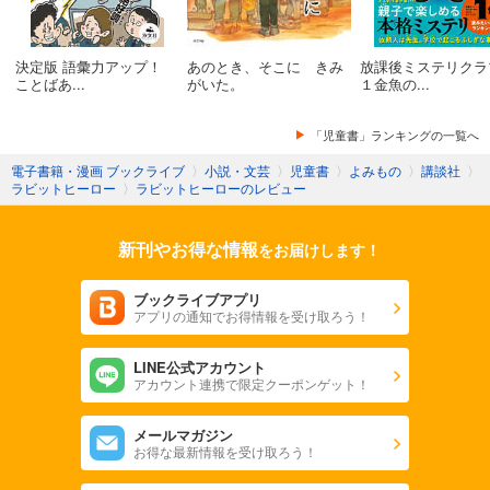
決定版 語彙力アップ！
あのとき、そこに きみ
放課後ミステリク
ことばあ...
がいた。
１金魚の...
「児童書」ランキングの一覧へ
電子書籍・漫画 ブックライブ
〉
小説・文芸
〉
児童書
〉
よみもの
〉
講談社
〉
ラビットヒーロー
〉
ラビットヒーローのレビュー
新刊やお得な情報
をお届けします！
ブックライブアプリ
アプリの通知でお得情報を受け取ろう！
LINE公式アカウント
アカウント連携で限定クーポンゲット！
メールマガジン
お得な最新情報を受け取ろう！