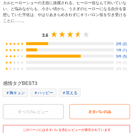
カルヒーローショーの主役に抜擢される。ヒーロー役なんて向いていな
い、と悩みながらも、小さい頃から、うさぎのヒーローになる自分を妄
想していた宇佐は、やはりあきらめきれずにキリバロン役を引き受ける
ことに……。
3.6
2件 (2)
1件 (1)
5件 (5)
0件 (0)
0件 (0)
感情タグBEST3
＃胸キュン
＃ハッピー
＃笑える
すべてのレビュー
ネタバレのみ
このページにはネタバレを含むレビューが表示されています