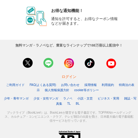
お得な通知機能！
通知を許可すると、お得なクーポン情報
などが届きます。
無料マンガ・ラノベなど、豊富なラインナップで188万冊以上配信中！
ログイン
ご利用ガイド
FAQ(よくある質問)
お問い合わせ
採用情報
利用規約
特商法の表
示
個人情報保護方針
cookie等ポリシー
少年・青年マンガ
少女・女性マンガ
ラノベ
小説・文芸
ビジネス・実用
雑誌・写
真集
TL
BL
ブックライブ（BookLive!）は、BookLiveが運営する電子書店です。TOPPANホールディング
ス、カルチュア・コンビニエンス・クラブ、テレビ朝日の出資を受け、日本最大級の電子書籍配
信サービスを行っています。