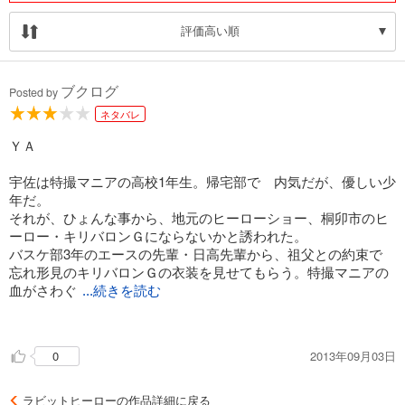
評価高い順
ブクログ
Posted by
ネタバレ
ＹＡ
宇佐は特撮マニアの高校1年生。帰宅部で 内気だが、優しい少
年だ。
それが、ひょんな事から、地元のヒーローショー、桐卯市のヒ
ーロー・キリバロンＧにならないかと誘われた。
バスケ部3年のエースの先輩・日高先輩から、祖父との約束で
忘れ形見のキリバロンＧの衣装を見せてもらう。特撮マニアの
血がさわぐ
...続きを読む
。
宇佐の同級生で演劇マニアの輪島に台本を書いてもらい、足り
2013年09月03日
0
ない武器や装備を作り、3年バスケ部の人たちも手伝ってくれ
て・・・
ところが、宇佐は特撮は好きだが、体力はない。
ラビットヒーローの作品詳細に戻る