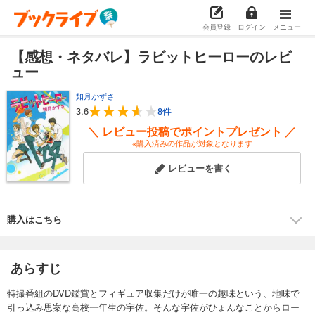
会員登録
ログイン
メニュー
【感想・ネタバレ】ラビットヒーローのレビ
ュー
如月かずさ
3.6
8件
＼ レビュー投稿でポイントプレゼント ／
※購入済みの作品が対象となります
レビューを書く
購入はこちら
あらすじ
特撮番組のDVD鑑賞とフィギュア収集だけが唯一の趣味という、地味で
引っ込み思案な高校一年生の宇佐。そんな宇佐がひょんなことからロー