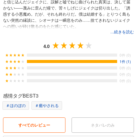
と信じ込んだジェイクに、誤解と嘘でねじ曲げられた真実は、決して届
かない――蔑みに歪んだ瞳で、苦々しげにジェイクは切り出した。「誘
惑する小悪魔め。だが、それも終わりだ。僕は結婚する」とりつく島も
ない突然の縁談に、シオーナは一瞬息をのみ……捨てきれないジェイク
への想いが砕け散るのをただ感じていた。
...続きを読む
4.0
0件 (0)
1件 (1)
0件 (0)
0件 (0)
0件 (0)
感情タグBEST3
＃ほのぼの
＃癒やされる
すべてのレビュー
ネタバレのみ