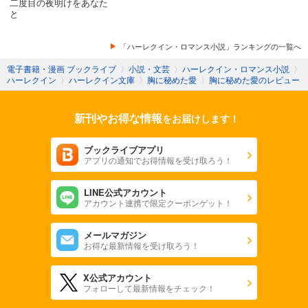
二度目の夜明けをあなた
愛してあげない」とあるんですが、きゅんきゅんしました。あ
と
んなに傲慢だったのになんて可愛いことを言うんでしょうか
ね。
「ハーレクイン・ロマンス小説」ランキングの一覧へ
ひとつ不満があると言えば、偽装の結婚相手が微妙・・・・。
電子書籍・漫画 ブックライブ
〉
小説・文芸
〉
ハーレクイン・ロマンス小説
〉
もうちょっとキャラがしっかりしてた方が楽しめたかなと思い
ハーレクイン
〉
ハーレクイン文庫
〉
胸に秘めた愛
〉
胸に秘めた愛のレビュー
ます。中途半端な悪女で消化不良です。
ページ数が少ないのでさらっと読めます。いろいろ突っ込んで
しまいましたが、割と好みのお話で面白かったです。
新刊やお得な情報
をお届けします！
ブックライブアプリ
アプリの通知でお得情報を受け取ろう！
LINE公式アカウント
アカウント連携で限定クーポンゲット！
メールマガジン
お得な最新情報を受け取ろう！
X公式アカウント
フォローして最新情報をチェック！