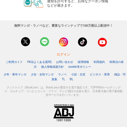
通知を許可すると、お得なクーポン情報
などが届きます。
無料マンガ・ラノベなど、豊富なラインナップで188万冊以上配信中！
ログイン
ご利用ガイド
FAQ(よくある質問)
お問い合わせ
採用情報
利用規約
特商法の表
示
個人情報保護方針
cookie等ポリシー
少年・青年マンガ
少女・女性マンガ
ラノベ
小説・文芸
ビジネス・実用
雑誌・写
真集
TL
BL
ブックライブ（BookLive!）は、BookLiveが運営する電子書店です。TOPPANホールディング
ス、カルチュア・コンビニエンス・クラブ、テレビ朝日の出資を受け、日本最大級の電子書籍配
信サービスを行っています。