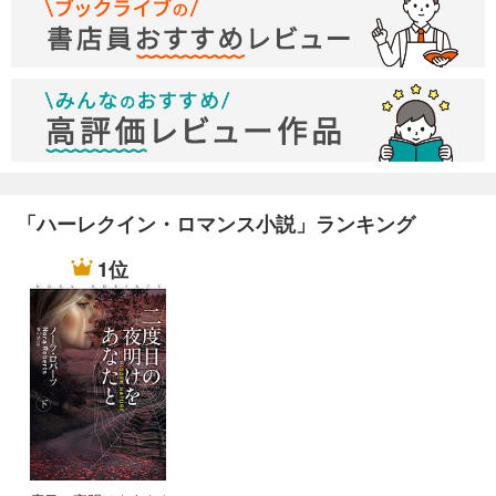
ライアンは３年前に火事で亡くなったのですが、そのさい財産
がすっからかんだったことから傍にいたシオーナに騙されたと
思い込んでいるジェイクは辛辣です。というか無理やり誤解し
てる感は否めませんが、それがハーレクインですから（笑）
本当のことが言えない（ライアンと約束しています）シオーナ
と彼女に惹かれてはいるものの疑いを持ってるので素直になれ
ないすれ違いラブです。
ライアンの秘密についてですが、私は早めに話してしまった方
が良かったんじゃないかなと思います。
「ハーレクイン・ロマンス小説」ランキング
知ってるのがシオーナだけで義父や母親にも黙っていたわけで
すが、家族なら知りたいと思うんじゃないんでしょうかね。
1位
約束は大事だと思いますが、黙ってる理由がライアンとの約束
だけなので微妙に弱い気がします。
あと調べればわかることを怒りまくってるのに３年も調べない
ヒーローに違和感を感じなくもない。
でもまぁそこはハーレクインですから（二度目）
終盤で割とあっさりと誤解がとけ、そこからのジェイクがびっ
くりするくらいいい人になります。別人かっていうくらいロマ
ンチックになってます。
ジェイクの台詞で「僕の妻になると同意してくれるまで、もう