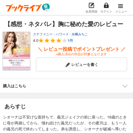
会員登録
ログイン
メニュー
【感想・ネタバレ】胸に秘めた愛のレビュー
ステファニー・ハワード
/
永幡みちこ
4.0
1件
＼ レビュー投稿でポイントプレゼント ／
※購入済みの作品が対象となります
レビューを書く
購入はこちら
あらすじ
シオーナは不安げな面持ちで、義兄ジェイクの前に座った。16歳のとき
に母が再婚してから、憧れ続けた義兄だったが、その蜜月は、もう一人
の義兄の死で終わってしまった。弟を誘惑し、シオーナが破滅へ導いた