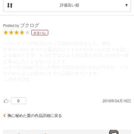
評価高い順
ブクログ
Posted by
ネタバレ
ハーレクインの義兄ものって始めた読みました、多分。
ヒロインのシオーナと義兄のジェイクが出会ったのは１６歳と
２４歳のときで、もうすでにジェイクは家を出ていたので一緒
に暮らしたこともない二人です。
シオーナは始めて会った時から惹かれていたわけですが、ジェ
イクからはこの時からすでに誤解されています。
...続きを読む
シオーナの母とジェイクともう一人の兄ライアンの父が再婚し
2019年04月16日
0
て、子供が産まれます。
ライアンはすでに亡くなっており、最近両親が亡くなり、二人
にとって妹のカースティの親権を取り合っています。
胸に秘めた愛の作品詳細に戻る
なぜかカースティが二人のことを「叔父叔母」と呼んでるんで
すよね、「兄姉」と呼ばないのが謎です。