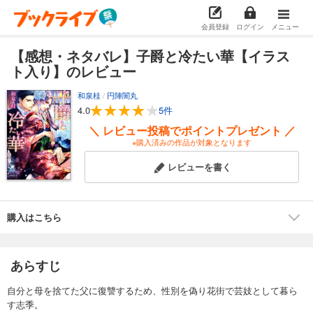
会員登録
ログイン
メニュー
【感想・ネタバレ】子爵と冷たい華【イラス
ト入り】のレビュー
和泉桂
/
円陣闇丸
4.0
5件
＼ レビュー投稿でポイントプレゼント ／
※購入済みの作品が対象となります
レビューを書く
購入はこちら
あらすじ
自分と母を捨てた父に復讐するため、性別を偽り花街で芸妓として暮ら
す志季。