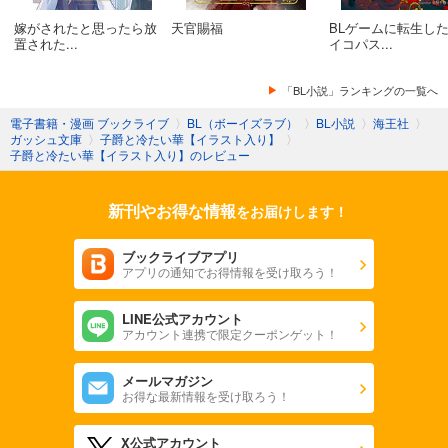
嫁がされたと思ったら放
天官賜福
BLゲームに転生し
置された...
イコパス...
「BL小説」ランキングの一覧へ
電子書籍・漫画 ブックライブ
〉
BL（ボーイズラブ）
〉
BL小説
〉
海王社
〉
ガッシュ文庫
〉
子爵と冷たい華【イラスト入り】
〉
子爵と冷たい華【イラスト入り】のレビュー
新刊やお得な情報
をお届けします！
ブックライブアプリ
アプリの通知でお得情報を受け取ろう！
LINE公式アカウント
アカウント連携で限定クーポンゲット！
メールマガジン
お得な最新情報を受け取ろう！
X公式アカウント