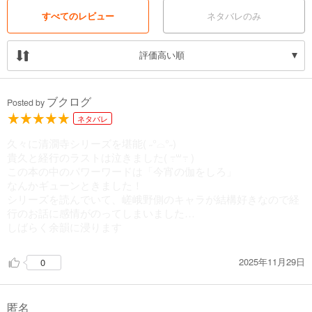
すべてのレビュー
ネタバレのみ
評価高い順
ブクログ
Posted by
ネタバレ
‎久々に清㵎寺シリーズを堪能( ˶°⌓°˶)
‎貴久と経行のラストは泣きました( ߹꒳​߹ )
‎この本の中のパワーワードは「今宵の伽をしろ」
なんかギューンときました！
‎シリーズを読んでいて、嵯峨野側のキャラが結構好きなので経
行のお話に感情がのってしまいました…
しばらく余韻に浸ります
2025年11月29日
0
匿名