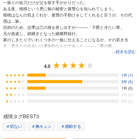
一振りの短刀だけが父を探す手がかりだった。
ある夜、穂積という男に躰の秘密と復讐心を知られてしまう。
穂積はなんの気まぐれか、復讐の手助けをしてくれると言うが、その代
償は…躰。
目的のため、志季は己の身を差し出すが―――「子爵と冷たい華」
兄が急逝し、跡継ぎとなった嵯峨野経行。
家のしきたりでいわくつきの一族に仕えることになるが、その若き当
主・貴久との出会いは運命的なものであった―――「華の枢」
...続きを読む
淫靡な時代浪漫2編。
4.0
1件 (1)
3件 (3)
1件 (0)
0件 (0)
0件 (0)
感情タグBEST3
＃切ない
＃胸キュン
＃感動する