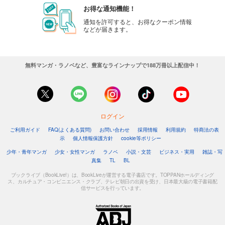
お得な通知機能！
通知を許可すると、お得なクーポン情報
などが届きます。
無料マンガ・ラノベなど、豊富なラインナップで188万冊以上配信中！
ログイン
ご利用ガイド
FAQ(よくある質問)
お問い合わせ
採用情報
利用規約
特商法の表
示
個人情報保護方針
cookie等ポリシー
少年・青年マンガ
少女・女性マンガ
ラノベ
小説・文芸
ビジネス・実用
雑誌・写
真集
TL
BL
ブックライブ（BookLive!）は、BookLiveが運営する電子書店です。TOPPANホールディング
ス、カルチュア・コンビニエンス・クラブ、テレビ朝日の出資を受け、日本最大級の電子書籍配
信サービスを行っています。