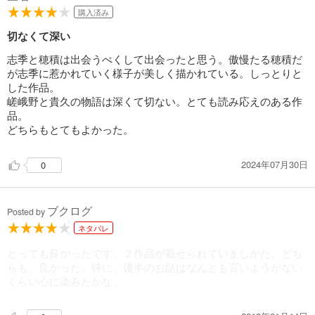
購入済み
切なくて深い
志季と穂積は出会うべくして出会ったと思う。傲慢たる穂積だ
が志季に惹かれていく様子が美しく描かれている。しっとりと
した作品。
嵯峨野と貴久の物語は深くて切ない。とても読み応えのある作
品。
どちらもとてもよかった。
2024年07月30日
0
ブクログ
Posted by
ネタバレ
とっても良かったです。２作品が載せられていましがた、どち
らも、良かった。特に、後半のお話はなんとも言いようがない
くらい心に染みたかな。