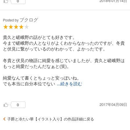
2018年01月14日
0
ブクログ
Posted by
貴久と嵯峨野の話がとても好きです。
今まで嵯峨野の人となりがよくわからなかったのですが、冬貴
と伏見に繋がっているのがわかって、よかったです。
冬貴と伏見の物語に純愛を感じていましたが、貴久と嵯峨野は
もっと純愛だったんだなぁと(笑)。
純愛なんて書くとちょっと安っぽいね。
でも本当に自分本位でない
...続きを読む
、相手を思う気持ちって持とうと思っても持てないかなさ。
じーんとくる部分がある。
2017年04月09日
0
子爵と冷たい華【イラスト入り】の作品詳細に戻る