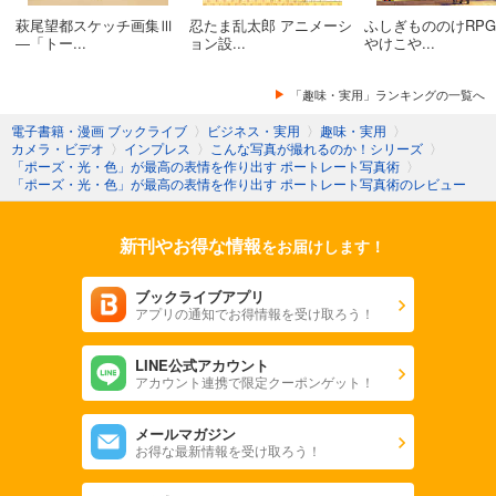
萩尾望都スケッチ画集Ⅲ
忍たま乱太郎 アニメーシ
ふしぎもののけRPG
―「トー...
ョン設...
やけこや...
「趣味・実用」ランキングの一覧へ
電子書籍・漫画 ブックライブ
〉
ビジネス・実用
〉
趣味・実用
〉
カメラ・ビデオ
〉
インプレス
〉
こんな写真が撮れるのか！シリーズ
〉
「ポーズ・光・色」が最高の表情を作り出す ポートレート写真術
〉
「ポーズ・光・色」が最高の表情を作り出す ポートレート写真術のレビュー
新刊やお得な情報
をお届けします！
ブックライブアプリ
アプリの通知でお得情報を受け取ろう！
LINE公式アカウント
アカウント連携で限定クーポンゲット！
メールマガジン
お得な最新情報を受け取ろう！