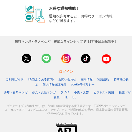
お得な通知機能！
通知を許可すると、お得なクーポン情報
などが届きます。
無料マンガ・ラノベなど、豊富なラインナップで188万冊以上配信中！
ログイン
ご利用ガイド
FAQ(よくある質問)
お問い合わせ
採用情報
利用規約
特商法の表
示
個人情報保護方針
cookie等ポリシー
少年・青年マンガ
少女・女性マンガ
ラノベ
小説・文芸
ビジネス・実用
雑誌・写
真集
TL
BL
ブックライブ（BookLive!）は、BookLiveが運営する電子書店です。TOPPANホールディング
ス、カルチュア・コンビニエンス・クラブ、テレビ朝日の出資を受け、日本最大級の電子書籍配
信サービスを行っています。