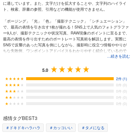
に適しています。また、文字だけを拡大することや、文字列のハイライ
ト、検索、辞書の参照、引用などの機能が使用できません。
「ポージング」「光」「色」「撮影テクニック」「シチュエーション」
で、最高の表情を引き出す1枚が撮れる！SNS上で人気のフォトグラファ
ー9人が、撮影テクニックや状況写真、RAW現像のポイントに至るまで、
最高の表情を作り出すためのポートレート写真術を解説します。実際に
SNSで反響のあった写真を例にしながら、撮影時に役立つ情報ややりが
ちな失敗例、ワンポイントアドバイスをわかりやすく紹介しているので
...続きを読む
イメージに合ったポートレート撮影のコツがすぐにわかります。各写真
家が執筆したポートレートの魅力や裏話コラムも収録しているので読み
応え抜群！「目力の強いイメージ」「躍動感のあるイメージ」「透明感
5.0
のあるイメージ」「夏の爽やかなイメージ」「レトロな日本のイメー
2件 (1)
ジ」「想像力を掻き立てるイメージ」「情景的なイメージ」などなど、
0件 (0)
イメージキーワードごとに解説しているので自分の撮りたい作品に合わ
0件 (0)
せて調べられます。SNSで「この写真すごい！ どうやって撮ったんだろ
0件 (0)
う？」と思ったことはありませんか？本書を読めばその写真の舞台裏が
0件 (0)
すべてわかります！あなただけの最高の1枚を生み出しましょう！
感情タグBEST3
＃ドキドキハラハラ
＃カッコいい
＃タメになる