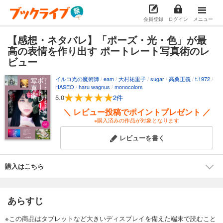
会員登録
ログイン
メニュー
【感想・ネタバレ】「ポーズ・光・色」が最
高の表情を作り出す ポートレート写真術のレ
ビュー
イルコ光の魔術師
/
eam
/
大村祐里子
/
sugar
/
高桑正義
/
t.1972
/
HASEO
/
haru wagnus
/
monocolors
5.0
2件
＼ レビュー投稿でポイントプレゼント ／
※購入済みの作品が対象となります
レビューを書く
購入はこちら
あらすじ
※この商品はタブレットなど大きいディスプレイを備えた端末で読むこと