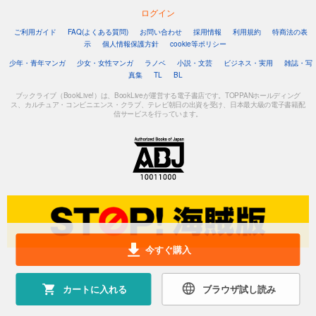
ログイン
ご利用ガイド
FAQ(よくある質問)
お問い合わせ
採用情報
利用規約
特商法の表
示
個人情報保護方針
cookie等ポリシー
少年・青年マンガ
少女・女性マンガ
ラノベ
小説・文芸
ビジネス・実用
雑誌・写
真集
TL
BL
ブックライブ（BookLive!）は、BookLiveが運営する電子書店です。TOPPANホールディング
ス、カルチュア・コンビニエンス・クラブ、テレビ朝日の出資を受け、日本最大級の電子書籍配
信サービスを行っています。
今すぐ購入
カートに入れる
ブラウザ試し読み