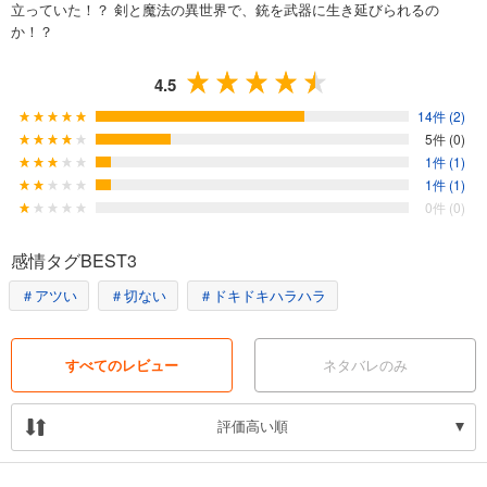
立っていた！？ 剣と魔法の異世界で、銃を武器に生き延びられるの
か！？
4.5
14件 (2)
5件 (0)
1件 (1)
1件 (1)
0件 (0)
感情タグBEST3
＃アツい
＃切ない
＃ドキドキハラハラ
すべてのレビュー
ネタバレのみ
評価高い順