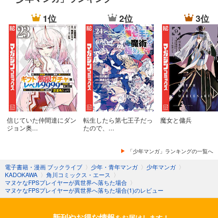
1位
2位
3位
信じていた仲間達にダン
転生したら第七王子だっ
魔女と傭兵
ジョン奥...
たので、...
「少年マンガ」ランキングの一覧へ
電子書籍・漫画 ブックライブ
〉
少年・青年マンガ
〉
少年マンガ
〉
KADOKAWA
〉
角川コミックス・エース
〉
マヌケなFPSプレイヤーが異世界へ落ちた場合
〉
マヌケなFPSプレイヤーが異世界へ落ちた場合(1)のレビュー
新刊やお得な情報
をお届けします！