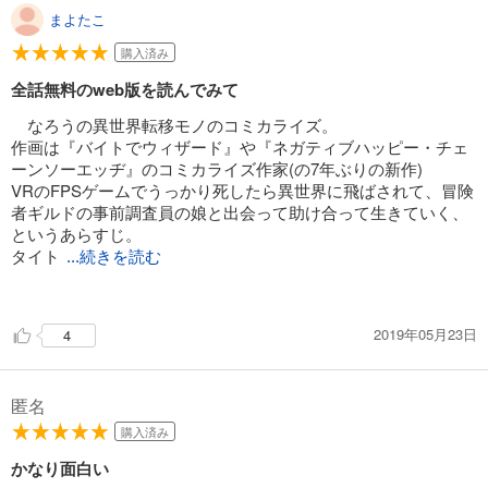
まよたこ
購入済み
全話無料のweb版を読んでみて
なろうの異世界転移モノのコミカライズ。
作画は『バイトでウィザード』や『ネガティブハッピー・チェ
ーンソーエッヂ』のコミカライズ作家(の7年ぶりの新作)
VRのFPSゲームでうっかり死したら異世界に飛ばされて、冒険
者ギルドの事前調査員の娘と出会って助け合って生きていく、
というあらすじ。
タイト
...続きを読む
ルを見ると『異世界で銃無双してハーレムなんでしょ？』と思
われるかもしれませんが、銃スキルでの戦いは強力でも弾薬の
2019年05月23日
4
補充がネックになります。
モンスターは常に獰猛で緊張感があり、一巻以降はシリアス9ギ
ャグ1くらいの割合です
匿名
異世界人もBランク冒険者はパワードスーツ装備の主人公に匹
敵し、決して主人公の噛ませになる世界ではありません。
購入済み
何よりも登場人物のキャラが良く、モブになりがちな異世界人
かなり面白い
にも温かみや人間味が感じられます。