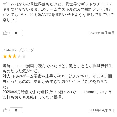
主人公も物事を真摯に受けとめて悩み、他人に敬意を払える人
ゲーム内からの異世界落ちだけど、異世界でギフトやチートス
間です。
キルなどがないまま元のゲーム内スキルのみで挑むという設定
がとてもいい！絵もGANTZを連想させるような感じで見ていて
この作品は『ヤングエースUP』連載で、そちらの方で全話見
楽しい！
る事できる作品です。
一度そちらを読んでから購入を検討してはどうでしょうか。
『全話読めるなら買う必要ないのでは？』と思うでしょうが、
2024年10月19日
0
web版は単ページずつ掲載であり、話数で細かく区切りがあり
ます。
単行本には2巻から軽めのオマケイラストや原作小説が付属して
ブクログ
Posted by
います(1巻は…)
何よりも見開きで読みやすく、戦闘シーンの格好良さは段違い
に感じます
当時ニコニコ漫画で読んでいたけど、割とまともな異世界転生
もしヤングエースUPの無料連載を読んで『ヒロインは可愛いし
ものだった気がする。
主人公やキンジャーさん格好良い！』と思われるのならお布施
対人FPSやゲーム要素を上手く落とし込んでおり、そこそこ面
も兼ねて購入してあげてはどうでしょうか。
白かったものの、更新が遅すぎて気付いたら読むのを辞めて
作画は凄い頑張っていると思います。
た。
2026年4月時点でまだ連載扱いっぽいので、「zetman」のよう
に打ち切りも完結もしてない模様。
2026年04月29日
0