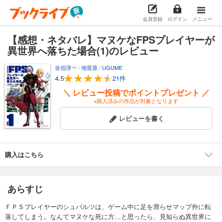
会員登録
ログイン
メニュー
【感想・ネタバレ】マヌケなFPSプレイヤーが
異世界へ落ちた場合(1)のレビュー
佐伯淳一
/
地雷原
/
UGUME
4.5
21件
＼ レビュー投稿でポイントプレゼント ／
※購入済みの作品が対象となります
レビューを書く
購入はこちら
あらすじ
ＦＰＳプレイヤーのシュバルツは、ゲーム中に足を滑らせマップ外に転
落してしまう。なんてマヌケな死に方…と思ったら、見知らぬ異世界に