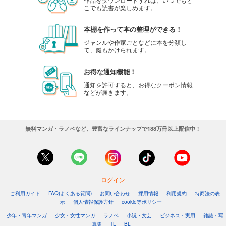
こでも読書が楽しめます。
本棚を作って本の整理ができる！
ジャンルや作家ごとなどに本を分類し
て、鍵もかけられます。
お得な通知機能！
通知を許可すると、お得なクーポン情報
などが届きます。
無料マンガ・ラノベなど、豊富なラインナップで188万冊以上配信中！
ログイン
ご利用ガイド
FAQ(よくある質問)
お問い合わせ
採用情報
利用規約
特商法の表
示
個人情報保護方針
cookie等ポリシー
少年・青年マンガ
少女・女性マンガ
ラノベ
小説・文芸
ビジネス・実用
雑誌・写
真集
TL
BL