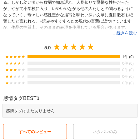
る。しかし幼い頃から虚弱で知恵遅れ、人見知りで憂鬱な性格だった
が、やがて小学校に入り、いやいやながら他の人たちとの関わるように
なっていく。瑞々しい感性豊かな描写と味わい深い文章に夏目漱石も絶
賛したと言われる。※読みやすくするため現代の言葉に近づけています
が、作品の性質上、そのままの表現を使用している場合があります。
...続きを読む
5.0
1件 (0)
0件 (0)
0件 (0)
0件 (0)
0件 (0)
感情タグBEST3
感情タグはまだありません
すべてのレビュー
ネタバレのみ