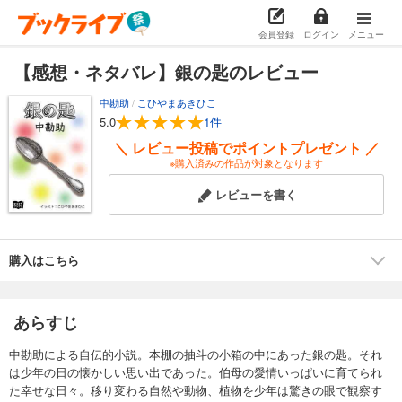
会員登録
ログイン
メニュー
【感想・ネタバレ】銀の匙のレビュー
中勘助
/
こひやまあきひこ
5.0
1件
＼ レビュー投稿でポイントプレゼント ／
※購入済みの作品が対象となります
レビューを書く
購入はこちら
あらすじ
中勘助による自伝的小説。本棚の抽斗の小箱の中にあった銀の匙。それ
は少年の日の懐かしい思い出であった。伯母の愛情いっぱいに育てられ
た幸せな日々。移り変わる自然や動物、植物を少年は驚きの眼で観察す