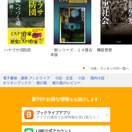
ハヤブサ消防団
「館シリーズ」１４冊合
機龍警察
本版
「小説」ランキングの一覧へ
電子書籍・漫画 ブックライブ
〉
小説・文芸
〉
小説
〉
国内小説
〉
オリオンブックス
〉
銀の匙
〉
銀の匙のレビュー
新刊やお得な情報
をお届けします！
ブックライブアプリ
アプリの通知でお得情報を受け取ろう！
LINE公式アカウント