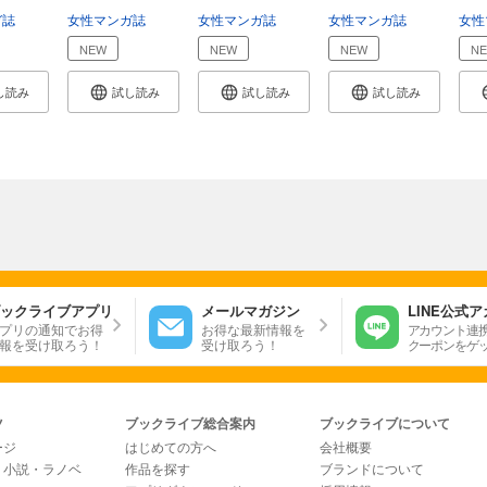
ガ誌
女性マンガ誌
女性マンガ誌
女性マンガ誌
女性
NEW
NEW
NEW
N
し読み
試し読み
試し読み
試し読み
ックライブアプリ
メールマガジン
LINE公式
プリの通知でお得
お得な最新情報を
アカウント連
報を受け取ろう！
受け取ろう！
クーポンをゲ
ツ
ブックライブ総合案内
ブックライブについて
ージ
はじめての方へ
会社概要
・小説・ラノベ
作品を探す
ブランドについて