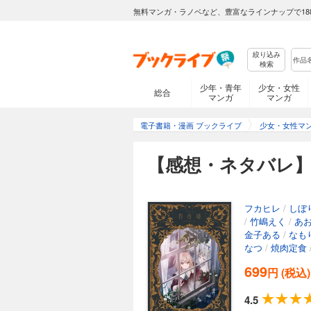
無料マンガ・ラノベなど、豊富なラインナップで18
絞り込み
検索
少年・青年
少女・女性
総合
マンガ
マンガ
電子書籍・漫画 ブックライブ
少女・女性マ
【感想・ネタバレ】コ
フカヒレ
/
しぼ
/
竹嶋えく
/
あ
金子ある
/
なも
なつ
/
焼肉定食
699
円 (税込)
4.5