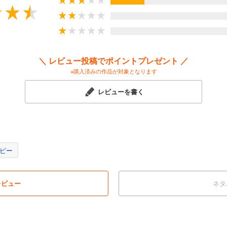
唄う］／第30回百合姫コミック大賞結果発表
に咲く百合の花を集めて君に贈りたい］／ムロマキ［ドイツのBL女子が百合
ーク］／星井七億［こじらせろ！百合妄想！］
れている広告・情報・価格は紙版で発行した当時のものとなります。電子版
るものや受付対象外のものもございますので、何卒ご了承ください。
＼ レビュー投稿でポイントプレゼント ／
※購入済みの作品が対象となります
レビューを書く
ピー
レビュー
ネタ