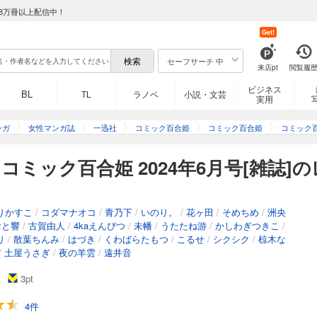
8万冊以上配信中！
Get!
セーフサーチ 中
来店pt
閲覧履
ビジネス
BL
TL
ラノベ
小説・文芸
実用
ンガ
女性マンガ誌
一迅社
コミック百合姫
コミック百合姫
コミック百
ミック百合姫 2024年6月号[雑誌]
りかすこ
/
コダマナオコ
/
青乃下
/
いのり。
/
花ヶ田
/
そめちめ
/
洲央
おと響
/
古賀由人
/
4kaえんぴつ
/
未幡
/
うたたね游
/
かしわぎつきこ
/
り
/
散葉ちんみ
/
はづき
/
くわばらたもつ
/
こるせ
/
シクシク
/
椋木な
/
土屋うさぎ
/
夜の羊雲
/
遠井音
3
pt
4件