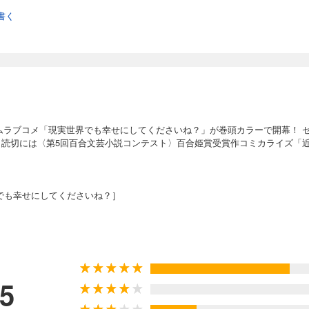
書く
ムラブコメ「現実世界でも幸せにしてくださいね？」が巻頭カラーで開幕！ 
 読切には〈第5回百合文芸小説コンテスト〉百合姫賞受賞作コミカライズ「近
でも幸せにしてくださいね？］
き花嫁と同性結婚論］／漫画：青乃下 原作：いのり。 キャラクターデザイ
央［崖っぷち令嬢は黒騎士様を惚れさせたい！］／竹嶋えく［ささやくように
：4kaえんぴつ［サルビアのブーケ］／未幡［私の百合はお仕事です！］／う
がりたい！］／金子ある［平良深姉妹はどっちもヤんでる］／なもり［大室
はづき［おそとごはんをご一緒に］／くわばらたもつ［ぜんぶ壊して地獄で愛
終わり方］／椋木ななつ［私に天使が舞い降りた！］／焼肉定食［アンドロイ
.5
翠賞受賞作 土屋うさぎ［文系のきみ、理系のあなた］／第5回百合文芸小説コ
近日点はまだ遠く］