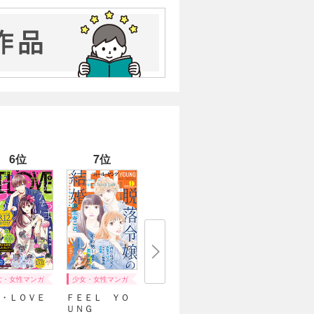
6位
7位
女・女性マンガ
少女・女性マンガ
・ＬＯＶＥ
ＦＥＥＬ ＹＯ
ＵＮＧ