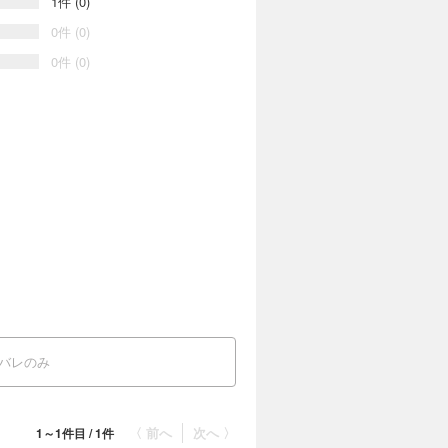
1件 (0)
に出会って女王と呼ばれるようになった
0件 (0)
0件 (0)
には付録は含まれておりません。プレゼン
バレのみ
〈 前へ
次へ 〉
1～1件目 / 1件