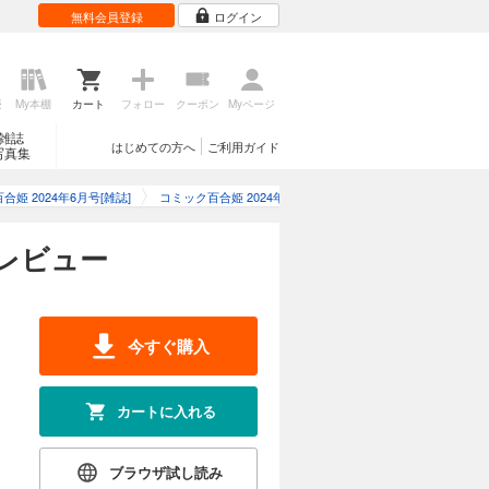
無料会員登録
ログイン
歴
My本棚
カート
フォロー
クーポン
Myページ
雑誌
はじめての方へ
ご利用ガイド
写真集
合姫 2024年6月号[雑誌]
コミック百合姫 2024年6月号[雑誌]のレビュー
のレビュー
今すぐ購入
カートに入れる
ブラウザ試し読み