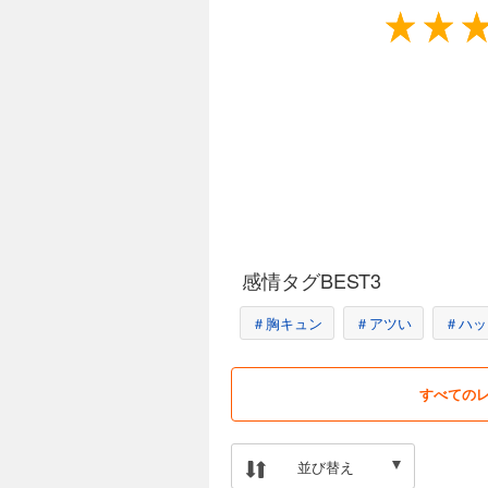
●特集：TVアニメ［ささやくように恋を
●巻末コラム：こばらゆうこ［フィルム
話］／笹倉かな［オフレコ×ガールズト
※電子版「コミック百合姫」内に掲載さ
ト・アンケート等は締め切りが過ぎてい
感情タグBEST3
＃胸キュン
＃アツい
＃ハッ
すべての
並び替え