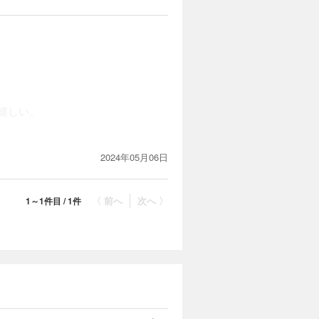
嬉しい。
2024年05月06日
〈 前へ
次へ 〉
1～1件目 / 1件