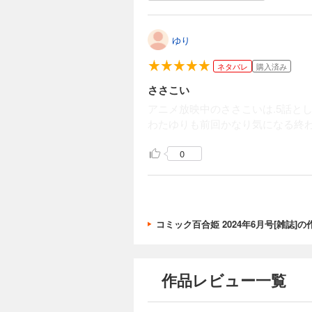
ゆり
ネタバレ
購入済み
ささこい
アニメ放映中のささこいは.5話と
わたゆりも前回かなり気になる終
0
コミック百合姫 2024年6月号[雑誌]
作品レビュー一覧