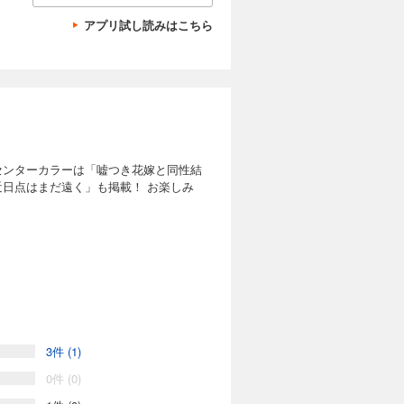
アプリ試し読みはこちら
センターカラーは「嘘つき花嫁と同性結
日点はまだ遠く」も掲載！ お楽しみ
ン原案：花ヶ田［私の推しは悪役令嬢。］
恋を唄う］／あおと響［サボりなら保健
たたね游［踊り場にスカートが鳴る］／
家］／なもり［ゆるゆり］／散葉ちんみ
して］／こるせ［伽藍の姫 -がらんのひ
3件 (1)
ドは経験人数に入りますか？？］
ンテスト コミック百合姫賞受賞作コミカ
0件 (0)