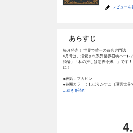
レビューを
あらすじ
毎月発売！ 世界で唯一の百合専門誌
6月号は、溺愛され系異世界召喚ハーレ
婚論」「私の推しは悪役令嬢。」です！
に！
●表紙：フカヒレ
●巻頭カラー：しぼりかすこ［現実世界
●センターカラー：コダマナオコ［嘘つ
...続きを読む
●連載作品：漫画：そめちめ 原作：洲
室でどうぞ？］／漫画：古賀由人 原作
かしわぎつきこ［陰キャギャルでもイキ
［嫌われ魔女令嬢と男装皇子の婚約］／
め-］／シクシク［この世で一番素敵な
4
●読切：第30回百合姫コミック大賞 翡
ライズ 漫画：夜の羊雲 原作：遠井音［