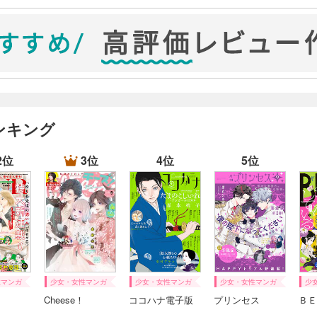
ンキング
2位
3位
4位
5位
性マンガ
少女・女性マンガ
少女・女性マンガ
少女・女性マンガ
少
Cheese！
ココハナ電子版
プリンセス
ＢＥ