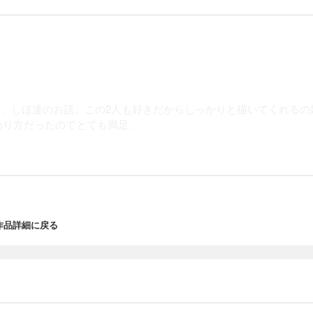
し、しほ達のお話。この2人も好きだからしっかりと描いてくれるの
わり方だったのでとても満足。
の作品詳細に戻る