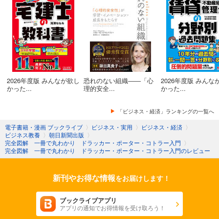
2026年度版 みんなが欲し
恐れのない組織――「心
2026年度版 みんな
かった...
理的安全...
かった...
「ビジネス・経済」ランキングの一覧へ
電子書籍・漫画 ブックライブ
〉
ビジネス・実用
〉
ビジネス・経済
〉
ビジネス教養
〉
朝日新聞出版
〉
完全図解 一冊で丸わかり ドラッカー・ポーター・コトラー入門
〉
完全図解 一冊で丸わかり ドラッカー・ポーター・コトラー入門のレビュー
新刊やお得な情報
をお届けします！
ブックライブアプリ
アプリの通知でお得情報を受け取ろう！