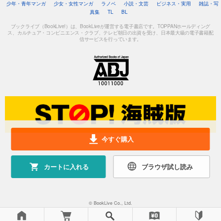
少年・青年マンガ
少女・女性マンガ
ラノベ
小説・文芸
ビジネス・実用
雑誌・写
真集
TL
BL
ブックライブ（BookLive!）は、BookLiveが運営する電子書店です。TOPPANホールディング
ス、カルチュア・コンビニエンス・クラブ、テレビ朝日の出資を受け、日本最大級の電子書籍配
信サービスを行っています。
今すぐ購入
カートに入れる
ブラウザ試し読み
© BookLive Co., Ltd.