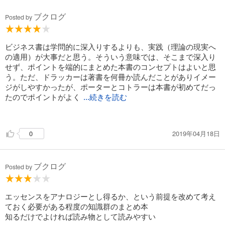
ブクログ
Posted by
ビジネス書は学問的に深入りするよりも、実践（理論の現実へ
の適用）が大事だと思う。そういう意味では、そこまで深入り
せず、ポイントを端的にまとめた本書のコンセプトはよいと思
う。ただ、ドラッカーは著書を何冊か読んだことがありイメー
ジがしやすかったが、ポーターとコトラーは本書が初めてだっ
たのでポイントがよく
...続きを読む
分からないところもあった（特にポーター）。自分自身があま
り競争志向の人間ではないので、ポーターの競争戦略が肌に合
2019年04月18日
0
わなかったのかもしれない。ドラッカー、ポーター、コトラー
の三者に共通するのは、企業は単に自己の利益を上げればいい
ものではなく、社会への貢献をすべきものだと強調している点
ブクログ
だと思う。
Posted by
エッセンスをアナロジーとし得るか、という前提を改めて考え
ておく必要がある程度の知識群のまとめ本
知るだけでよければ読み物として読みやすい