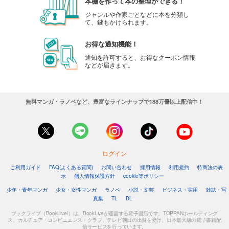
本棚を作って本の整理ができる！
ジャンルや作家ごとなどに本を分類し
て、鍵もかけられます。
お得な通知機能！
通知を許可すると、お得なクーポン情報
などが届きます。
無料マンガ・ラノベなど、豊富なラインナップで188万冊以上配信中！
ログイン
ご利用ガイド
FAQ(よくある質問)
お問い合わせ
採用情報
利用規約
特商法の表
示
個人情報保護方針
cookie等ポリシー
少年・青年マンガ
少女・女性マンガ
ラノベ
小説・文芸
ビジネス・実用
雑誌・写
真集
TL
BL
ブックライブ（BookLive!）は、BookLiveが運営する電子書店です。TOPPANホールディング
ス、カルチュア・コンビニエンス・クラブ、テレビ朝日の出資を受け、日本最大級の電子書籍配
信サービスを行っています。