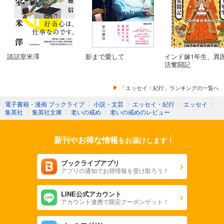
談話室米澤
影まで愛して
インド嫁1年生、異
活奮闘記
「エッセイ・紀行」ランキングの一覧へ
電子書籍・漫画 ブックライブ
〉
小説・文芸
〉
エッセイ・紀行
〉
エッセイ
〉
集英社
〉
集英社文庫
〉
老いの戒め
〉
老いの戒めのレビュー
新刊やお得な情報
をお届けします！
ブックライブアプリ
アプリの通知でお得情報を受け取ろう！
LINE公式アカウント
アカウント連携で限定クーポンゲット！