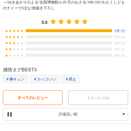
～/ゆきあかりのよる/全国博物館ルポ/天のおさる/100,101/わたくしども
のナイーヴ/ほな/他描き下ろし
5.0
1件 (1)
0件 (0)
0件 (0)
0件 (0)
0件 (0)
感情タグBEST3
＃胸キュン
＃カッコいい
＃萌え
すべてのレビュー
ネタバレのみ
評価高い順