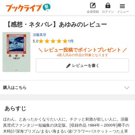
会員登録
ログイン
メニュー
【感想・ネタバレ】あゆみのレビュー
須藤真澄
5.0
1件
＼ レビュー投稿でポイントプレゼント ／
※購入済みの作品が対象となります
レビューを書く
購入はこちら
あらすじ
ほわん、とあったかくなりたい人に。チクッと刺激が欲しい人に。須藤
真澄式ファンタジー短編集の決定版。[収録作品 1984年～2000年]椰子の
木時計/深海プリズム/まるい海まるい波/フラワーバスケット～つたえ草