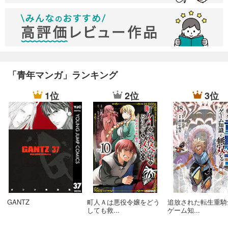
「青年マンガ」ランキング
1位
2位
3位
GANTZ
町人Ａは悪役令嬢をどう
追放された転生重騎
しても救...
ゲーム知...