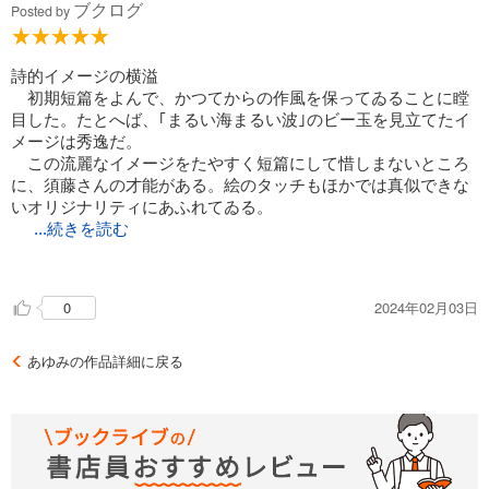
ブクログ
Posted by
詩的イメージの横溢
初期短篇をよんで、かつてからの作風を保ってゐることに瞠
目した。たとへば、｢まるい海まるい波｣のビー玉を見立てたイ
メージは秀逸だ。
この流麗なイメージをたやすく短篇にして惜しまないところ
に、須藤さんの才能がある。絵のタッチもほかでは真似できな
いオリジナリティにあふれてゐる。
...続きを読む
もっと評価されていい漫画家なのに、あまり注目されてゐな
い。
2024年02月03日
0
デビュー作の「わたくしどものナイーヴ」も載ってゐる。フ
ァンタジーが強い作品だ。
あゆみの作品詳細に戻る