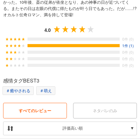
かった。10年後、斎の従弟が依坐となり、あの神事の日が近づいてく
る。またその日は左眼の代償に得たものが叶う日でもあった。だが……!?
オカルト伝奇ロマン、満を持して登場!
4.0
0件 (0)
1件 (1)
0件 (0)
0件 (0)
0件 (0)
感情タグBEST3
＃癒やされる
＃萌え
すべてのレビュー
ネタバレのみ
評価高い順