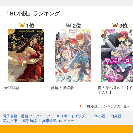
「BL小説」ランキング
1位
2位
3位
天官賜福
神竜の後継者
愛の巣へ還れ！【イ
ト入り】
「BL小説」ランキングの一覧へ
電子書籍・漫画 ブックライブ
〉
BL（ボーイズラブ）
〉
BL小説
〉
白泉社
〉
花丸文庫
〉
異形綺譚
〉
異形綺譚のレビュー