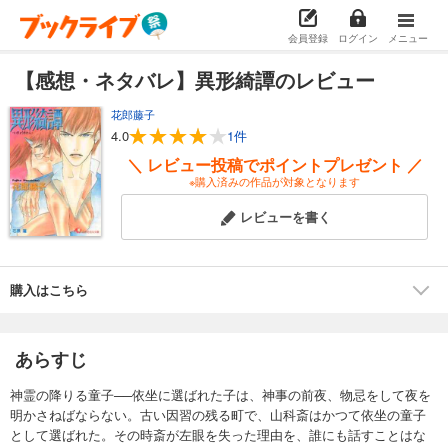
会員登録
ログイン
メニュー
【感想・ネタバレ】異形綺譚のレビュー
花郎藤子
4.0
1件
＼ レビュー投稿でポイントプレゼント ／
※購入済みの作品が対象となります
レビューを書く
購入はこちら
あらすじ
神霊の降りる童子──依坐に選ばれた子は、神事の前夜、物忌をして夜を
明かさねばならない。古い因習の残る町で、山科斎はかつて依坐の童子
として選ばれた。その時斎が左眼を失った理由を、誰にも話すことはな