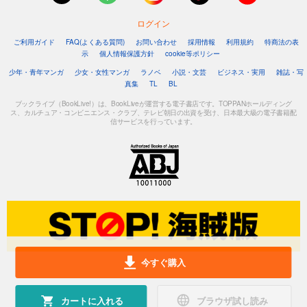
ログイン
ご利用ガイド
FAQ(よくある質問)
お問い合わせ
採用情報
利用規約
特商法の表
示
個人情報保護方針
cookie等ポリシー
少年・青年マンガ
少女・女性マンガ
ラノベ
小説・文芸
ビジネス・実用
雑誌・写
真集
TL
BL
ブックライブ（BookLive!）は、BookLiveが運営する電子書店です。TOPPANホールディング
ス、カルチュア・コンビニエンス・クラブ、テレビ朝日の出資を受け、日本最大級の電子書籍配
信サービスを行っています。
今すぐ購入
カートに入れる
ブラウザ試し読み