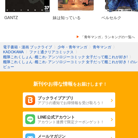
GANTZ
妹は知っている
ベルセルク
「青年マンガ」ランキングの一覧へ
電子書籍・漫画 ブックライブ
〉
少年・青年マンガ
〉
青年マンガ
〉
KADOKAWA
〉
ファミ通クリアコミックス
〉
艦隊これくしょん -艦これ- アンソロジーコミック 女子だって艦これが好き!
〉
艦隊これくしょん -艦これ- アンソロジーコミック 女子だって艦これが好き！のレ
ビュー
新刊やお得な情報
をお届けします！
ブックライブアプリ
アプリの通知でお得情報を受け取ろう！
LINE公式アカウント
アカウント連携で限定クーポンゲット！
メールマガジン