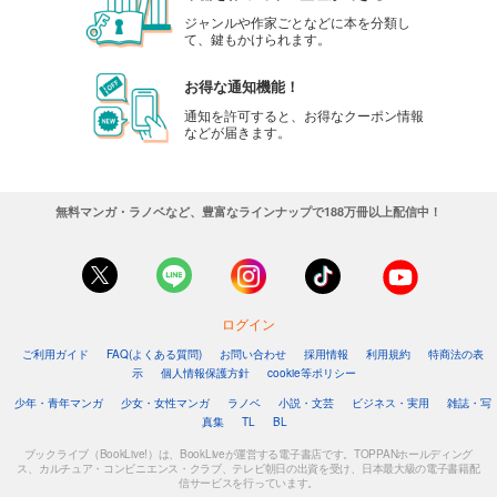
ジャンルや作家ごとなどに本を分類し
て、鍵もかけられます。
お得な通知機能！
通知を許可すると、お得なクーポン情報
などが届きます。
無料マンガ・ラノベなど、豊富なラインナップで188万冊以上配信中！
ログイン
ご利用ガイド
FAQ(よくある質問)
お問い合わせ
採用情報
利用規約
特商法の表
示
個人情報保護方針
cookie等ポリシー
少年・青年マンガ
少女・女性マンガ
ラノベ
小説・文芸
ビジネス・実用
雑誌・写
真集
TL
BL
ブックライブ（BookLive!）は、BookLiveが運営する電子書店です。TOPPANホールディング
ス、カルチュア・コンビニエンス・クラブ、テレビ朝日の出資を受け、日本最大級の電子書籍配
信サービスを行っています。