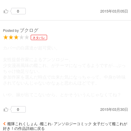
2015年03月05日
0
ブクログ
Posted by
ネタバレ
カバーの白露達が超可愛い。
女性提督作家によるアンソロジー。
少女漫画風味の艦これ、がテーマになってるようですが…ぶっ
ちゃけ物足りない。
参加作家を選んだ時点で出来た気になっちゃって、中身が吟味
されてないんじゃないかなぁと思わんほどです。
いや、嫁が出てこないから、とかそういうんじゃなくてね？
2015年03月30日
0
艦隊これくしょん -艦これ- アンソロジーコミック 女子だって艦これが
好き！の作品詳細に戻る