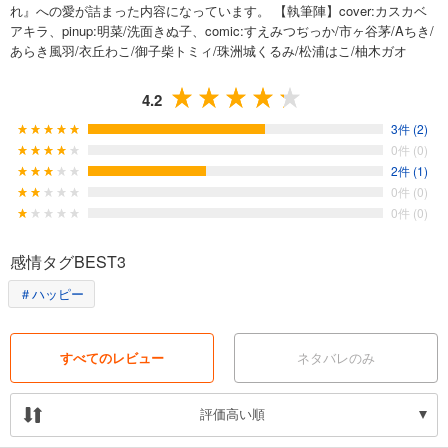
れ』への愛が詰まった内容になっています。 【執筆陣】cover:カスカベ
アキラ、pinup:明菜/洗面きぬ子、comic:すえみつぢっか/市ヶ谷茅/Aちき/
あらき風羽/衣丘わこ/御子柴トミィ/珠洲城くるみ/松浦はこ/柚木ガオ
4.2
3件 (2)
0件 (0)
2件 (1)
0件 (0)
0件 (0)
感情タグBEST3
＃ハッピー
すべてのレビュー
ネタバレのみ
評価高い順