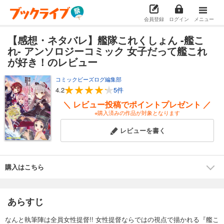
会員登録
ログイン
メニュー
【感想・ネタバレ】艦隊これくしょん -艦こ
れ- アンソロジーコミック 女子だって艦これ
が好き！のレビュー
コミックビーズログ編集部
4.2
5件
＼ レビュー投稿でポイントプレゼント ／
※購入済みの作品が対象となります
レビューを書く
購入はこちら
あらすじ
なんと執筆陣は全員女性提督!! 女性提督ならではの視点で描かれる『艦こ