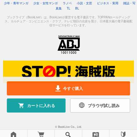
少年・青年マンガ
少女・女性マンガ
ラノベ
小説・文芸
ビジネス・実用
雑誌・写
真集
TL
BL
ブックライブ（BookLive!）は、BookLiveが運営する電子書店です。TOPPANホールディング
ス、カルチュア・コンビニエンス・クラブ、テレビ朝日の出資を受け、日本最大級の電子書籍配
信サービスを行っています。
今すぐ購入
カートに入れる
ブラウザ試し読み
© BookLive Co., Ltd.