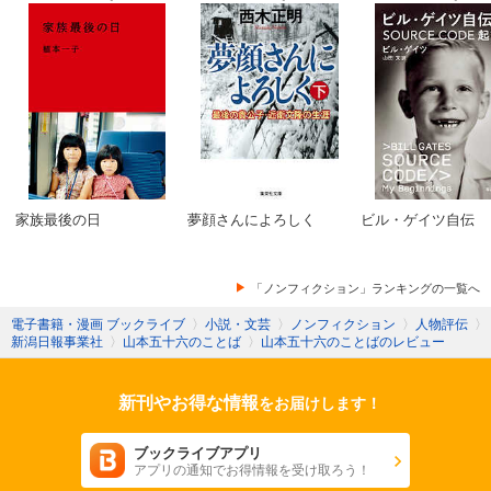
家族最後の日
夢顔さんによろしく
ビル・ゲイツ自伝
「ノンフィクション」ランキングの一覧へ
電子書籍・漫画 ブックライブ
〉
小説・文芸
〉
ノンフィクション
〉
人物評伝
〉
新潟日報事業社
〉
山本五十六のことば
〉
山本五十六のことばのレビュー
新刊やお得な情報
をお届けします！
ブックライブアプリ
アプリの通知でお得情報を受け取ろう！