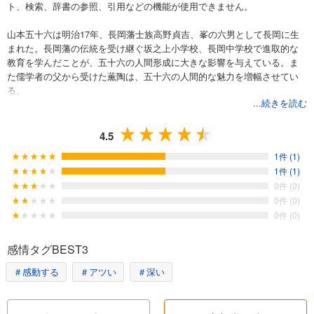
ト、検索、辞書の参照、引用などの機能が使用できません。
山本五十六は明治17年、長岡藩士族高野貞吉、峯の六男として長岡に生
まれた。長岡藩の伝統を受け継ぐ坂之上小学校、長岡中学校で進取的な
教育を学んだことが、五十六の人間形成に大きな影響を与えている。ま
た儒学者の父から受けた薫陶は、五十六の人間的な魅力を増幅させてい
る。
...続きを読む
4.5
1件 (1)
1件 (1)
0件 (0)
0件 (0)
0件 (0)
感情タグBEST3
＃感動する
＃アツい
＃深い