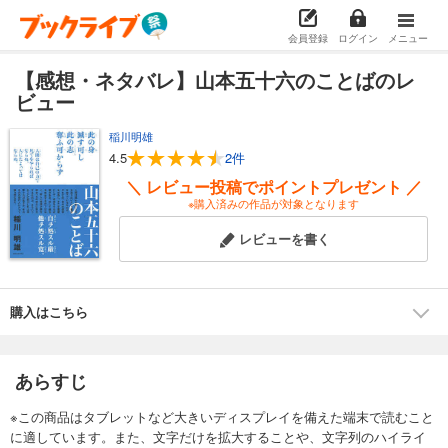
会員登録
ログイン
メニュー
【感想・ネタバレ】山本五十六のことばのレ
ビュー
稲川明雄
4.5
2件
＼ レビュー投稿でポイントプレゼント ／
※購入済みの作品が対象となります
レビューを書く
購入はこちら
あらすじ
※この商品はタブレットなど大きいディスプレイを備えた端末で読むこと
に適しています。また、文字だけを拡大することや、文字列のハイライ