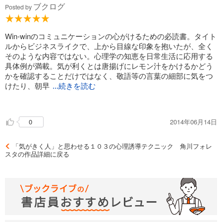
ブクログ
Posted by
Win-winのコミュニケーションの心がけるための必読書。タイト
ルからビジネスライクで、上から目線な印象を抱いたが、全く
そのような内容ではない。心理学の知恵を日常生活に応用する
具体例が満載。気が利くとは唐揚げにレモン汁をかけるかどう
かを確認することだけではなく、敬語等の言葉の細部に気をつ
けたり、朝早
...続きを読む
く出勤するなどコミュニケーション以外の習慣等も含まれてい
るという気づきは大きかった。その蓄積が気がきくという印象
2014年06月14日
0
として他者に伝わって行くのだと思う。気が利くとは教養豊か
で、謙虚で、アサーティブ。
ただあくまでもここに書かれているのはテクニック。テクニッ
「気がきく人」と思わせる１０３の心理誘導テクニック 角川フォレ
クを使う人の人間性などにもよるであろうし、このテクニック
スタの作品詳細に戻る
を用いることで全てが変わることはないと思う。