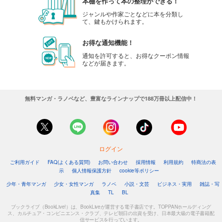
本棚を作って本の整理ができる！
ジャンルや作家ごとなどに本を分類し
て、鍵もかけられます。
お得な通知機能！
通知を許可すると、お得なクーポン情報
などが届きます。
無料マンガ・ラノベなど、豊富なラインナップで188万冊以上配信中！
ログイン
ご利用ガイド
FAQ(よくある質問)
お問い合わせ
採用情報
利用規約
特商法の表
示
個人情報保護方針
cookie等ポリシー
少年・青年マンガ
少女・女性マンガ
ラノベ
小説・文芸
ビジネス・実用
雑誌・写
真集
TL
BL
ブックライブ（BookLive!）は、BookLiveが運営する電子書店です。TOPPANホールディング
ス、カルチュア・コンビニエンス・クラブ、テレビ朝日の出資を受け、日本最大級の電子書籍配
信サービスを行っています。