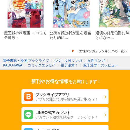
魔王城の料理番 ～コワモ
公爵令嬢は我が道を場当
辺境の貧乏伯爵に嫁
テ魔族...
たり的に...
とになっ...
「女性マンガ」ランキングの一覧へ
電子書籍・漫画 ブックライブ
〉
少女・女性マンガ
〉
女性マンガ
〉
KADOKAWA
〉
コミックエッセイ
〉
親子漫才！
〉
親子漫才！のレビュー
新刊やお得な情報
をお届けします！
ブックライブアプリ
アプリの通知でお得情報を受け取ろう！
LINE公式アカウント
アカウント連携で限定クーポンゲット！