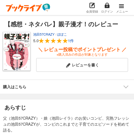
会員登録
ログイン
メニュー
【感想・ネタバレ】親子漫才！のレビュー
池田57CRAZY
/
ぽぽこ
5.0
1件
＼ レビュー投稿でポイントプレゼント ／
※購入済みの作品が対象となります
レビューを書く
購入はこちら
あらすじ
父（池田57CRAZY）・娘（池田レイラ）のお笑いコンビ、完熟フレッシ
ュの池田57CRAZYが、コンビのこれまでと子育てのエピソードを初めて
語る。