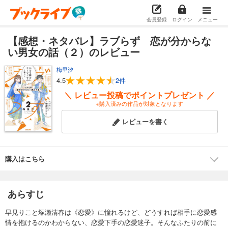
会員登録
ログイン
メニュー
【感想・ネタバレ】ラブらず 恋が分からな
い男女の話（２）のレビュー
梅里汐
4.5
2件
＼ レビュー投稿でポイントプレゼント ／
※購入済みの作品が対象となります
レビューを書く
購入はこちら
あらすじ
早見りこと塚瀬清春は《恋愛》に憧れるけど、どうすれば相手に恋愛感
情を抱けるのかわからない、恋愛下手の恋愛迷子。そんなふたりの前に