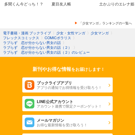
多聞くん今どっち！？
夏目友人帳
土かぶりのエレナ姫
「少女マンガ」ランキングの一覧へ
電子書籍・漫画 ブックライブ
〉
少女・女性マンガ
〉
少女マンガ
〉
フレックスコミックス
〉
COMICポラリス
〉
ラブらず 恋が分からない男女の話
〉
ラブらず 恋が分からない男女の話（２）
〉
ラブらず 恋が分からない男女の話（２）のレビュー
新刊やお得な情報
をお届けします！
ブックライブアプリ
アプリの通知でお得情報を受け取ろう！
LINE公式アカウント
アカウント連携で限定クーポンゲット！
メールマガジン
お得な最新情報を受け取ろう！