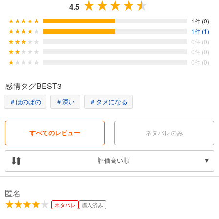
4.5
っています！
ぜひご一読ください！！
1件 (0)
1件 (1)
0件 (0)
0件 (0)
0件 (0)
感情タグBEST3
＃ほのぼの
＃深い
＃タメになる
すべてのレビュー
ネタバレのみ
評価高い順
匿名
ネタバレ
購入済み