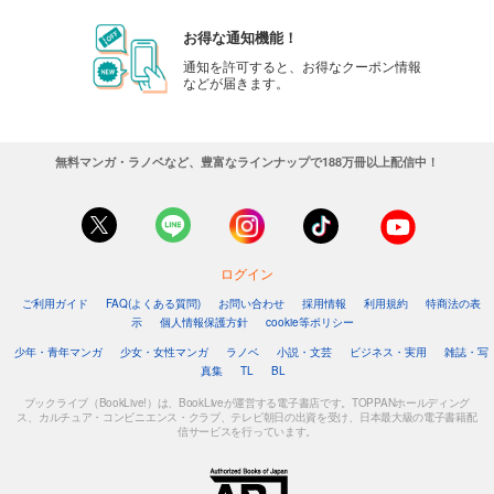
お得な通知機能！
通知を許可すると、お得なクーポン情報
などが届きます。
無料マンガ・ラノベなど、豊富なラインナップで188万冊以上配信中！
ログイン
ご利用ガイド
FAQ(よくある質問)
お問い合わせ
採用情報
利用規約
特商法の表
示
個人情報保護方針
cookie等ポリシー
少年・青年マンガ
少女・女性マンガ
ラノベ
小説・文芸
ビジネス・実用
雑誌・写
真集
TL
BL
ブックライブ（BookLive!）は、BookLiveが運営する電子書店です。TOPPANホールディング
ス、カルチュア・コンビニエンス・クラブ、テレビ朝日の出資を受け、日本最大級の電子書籍配
信サービスを行っています。