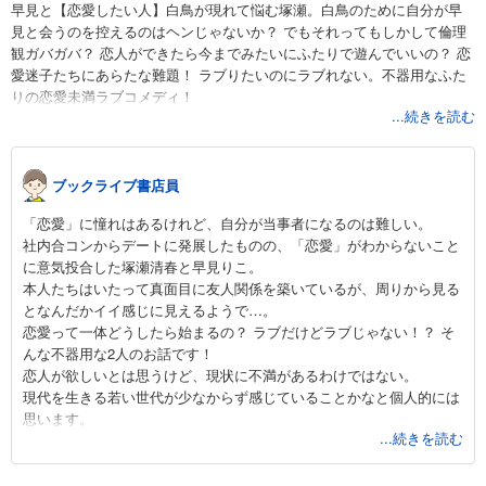
早見と【恋愛したい人】白鳥が現れて悩む塚瀬。白鳥のために自分が早
見と会うのを控えるのはヘンじゃないか？ でもそれってもしかして倫理
観ガバガバ？ 恋人ができたら今までみたいにふたりで遊んでいいの？ 恋
愛迷子たちにあらたな難題！ ラブりたいのにラブれない。不器用なふた
りの恋愛未満ラブコメディ！
...続きを読む
ブックライブ書店員
「恋愛」に憧れはあるけれど、自分が当事者になるのは難しい。
社内合コンからデートに発展したものの、「恋愛」がわからないこと
に意気投合した塚瀬清春と早見りこ。
本人たちはいたって真面目に友人関係を築いているが、周りから見る
となんだかイイ感じに見えるようで…。
恋愛って一体どうしたら始まるの？ ラブだけどラブじゃない！？ そ
んな不器用な2人のお話です！
恋人が欲しいとは思うけど、現状に不満があるわけではない。
現代を生きる若い世代が少なからず感じていることかなと個人的には
思います。
...続きを読む
恋愛しなくても仕事に打ち込んだり、自分の趣味に没頭したり、友人
との時間を大切にしたり。
2人の不思議な関係性をコミカルに描きつつ、共感度120％の作品にな