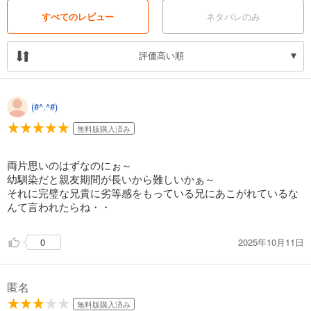
すべてのレビュー
ネタバレのみ
評価高い順
(#^.^#)
無料版購入済み
両片思いのはずなのにぉ～
幼馴染だと親友期間が長いから難しいかぁ～
それに完璧な兄貴に劣等感をもっている兄にあこがれているな
んて言われたらね・・
2025年10月11日
0
匿名
無料版購入済み