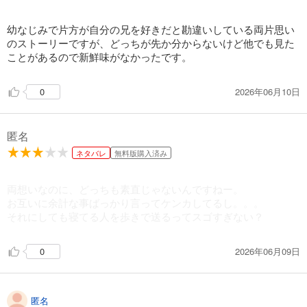
幼なじみで片方が自分の兄を好きだと勘違いしている両片思い
のストーリーですが、どっちが先か分からないけど他でも見た
ことがあるので新鮮味がなかったです。
2026年06月10日
0
匿名
ネタバレ
無料版購入済み
両想いなのに、どっちも素直じゃないんですねー。
お互いに余計な事ばっかり言ってケンカしてるし。。。
それにしても寝てる人を歩きで送るってスゴすぎない？
2026年06月09日
0
匿名