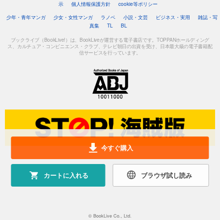
示
個人情報保護方針
cookie等ポリシー
少年・青年マンガ
少女・女性マンガ
ラノベ
小説・文芸
ビジネス・実用
雑誌・写
真集
TL
BL
ブックライブ（BookLive!）は、BookLiveが運営する電子書店です。TOPPANホールディング
ス、カルチュア・コンビニエンス・クラブ、テレビ朝日の出資を受け、日本最大級の電子書籍配
信サービスを行っています。
今すぐ購入
カートに入れる
ブラウザ試し読み
© BookLive Co., Ltd.