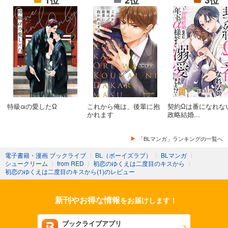
1位
2位
3位
特級αの愛したΩ
これから俺は、後輩に抱
契約Ωは番になれな
かれます
政略結婚...
「BLマンガ」ランキングの一覧へ
電子書籍・漫画 ブックライブ
〉
BL（ボーイズラブ）
〉
BLマンガ
〉
シュークリーム
〉
from RED
〉
初恋のゆくえは二度目のキスから
〉
初恋のゆくえは二度目のキスから(1)のレビュー
新刊やお得な情報
をお届けします！
ブックライブアプリ