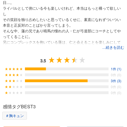
日…。
ライバルとして傍にいる今も楽しいけれど、本当はもっと構って欲しい
し
その笑顔を独り占めしたいと思っているくせに、素直になれずついつい
本音と正反対のことばかり言ってしまう。
そんな中、蓮の兄であり晴馬の憧れの人・仁が弓道部にコーチとしてや
ってくることに。
兄にコンプレックスを抱いている蓮は、仁と会えることを楽しみにして
...続きを読む
いる晴馬が気に食わず
酔った勢いで晴馬にキスをしてしまって――…！？
3.5
弓道部エースお坊ちゃん攻め×狂犬チワワ受けのドタバタ学園ラブコメデ
1件 (1)
ィ！
0件 (0)
3件 (3)
0件 (0)
0件 (0)
感情タグBEST3
＃胸キュン