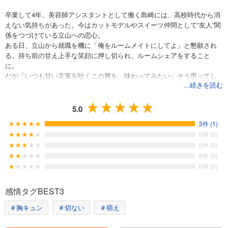
卒業して4年、美容師アシスタントとして働く島崎には、高校時代から消
えない気持ちがあった。今はカットモデルやスイーツ仲間として“友人”関
係をつづけている立山への恋心。
ある日、立山から就職を機に「俺をルームメイトにしてよ」と懇願され
る。持ち前の甘え上手な笑顔に押し切られ、ルームシェアをすること
に。
だが「いつも甘い言葉を吐くこの唇を、味わってみたい」そう思ってし
...続きを読む
まった夜――島崎の愛に飢えた欲望を見透かしたように立山は触れる。
2LDKの境界線は決壊し、甘い欲望に溺れる2人は…。
5.0
3件 (1)
0件 (0)
0件 (0)
0件 (0)
0件 (0)
感情タグBEST3
＃胸キュン
＃切ない
＃萌え