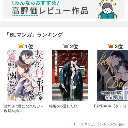
「BLマンガ」ランキング
1位
2位
3位
契約Ωは番になれない～
特級αの愛したΩ
PAYBACK【タテヨ
政略結婚...
「BLマンガ」ランキングの一覧へ