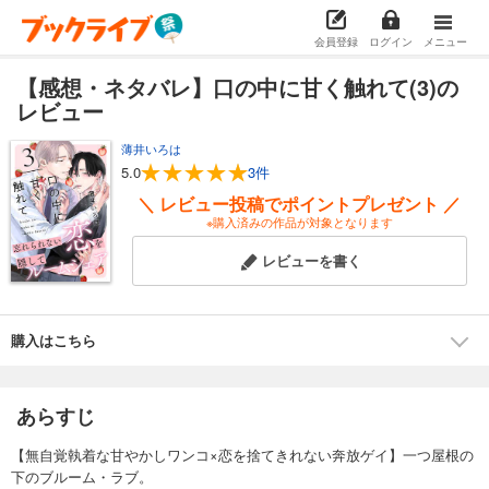
会員登録
ログイン
メニュー
【感想・ネタバレ】口の中に甘く触れて(3)の
レビュー
薄井いろは
5.0
3件
＼ レビュー投稿でポイントプレゼント ／
※購入済みの作品が対象となります
レビューを書く
購入はこちら
あらすじ
【無自覚執着な甘やかしワンコ×恋を捨てきれない奔放ゲイ】一つ屋根の
下のブルーム・ラブ。