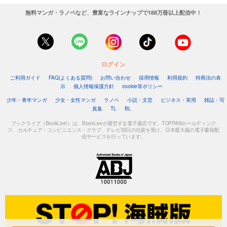
無料マンガ・ラノベなど、豊富なラインナップで188万冊以上配信中！
ログイン
ご利用ガイド
FAQ(よくある質問)
お問い合わせ
採用情報
利用規約
特商法の表
示
個人情報保護方針
cookie等ポリシー
少年・青年マンガ
少女・女性マンガ
ラノベ
小説・文芸
ビジネス・実用
雑誌・写
真集
TL
BL
ブックライブ（BookLive!）は、BookLiveが運営する電子書店です。TOPPANホールディング
ス、カルチュア・コンビニエンス・クラブ、テレビ朝日の出資を受け、日本最大級の電子書籍配
信サービスを行っています。