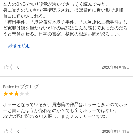
友人のSNSで知り嗅覚が騒いでさっそく読んでみた。
身に覚えのない罪で事情聴取され、ほぼ脅迫に近い形で逮捕、
自白に追い込まれる。
「袴田事件」「厚労省村木厚子事件」「大河原化工機事件」な
ど冤罪は後を絶たないがその実態はこんな感じであったのだろ
うと想像させる。日本の警察、検察の根深い闇が恐ろしい。
...続きを読む
ストーリーは殺人の罪で受刑中に命を失った父の冤罪を晴らす
ため主人公が企てた計画が深すぎる。
2026年04月19日
0
ブクログ
Posted by
ホラーとなっているが、貴志氏の作品はホラーも多いのでホラ
ーと書いたほうが売れるのか？でも全くホラーではない。
叔父の死に関わる犯人探し。まぁミステリーですね。
2026年01月11日
0