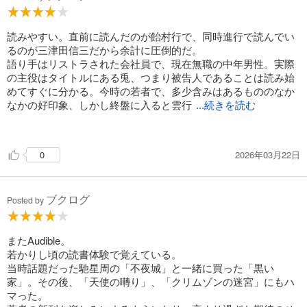
読みやすい。直前に読んだのが飴村行で、同時進行で読んでい
るのが三津田信三だから余計に圧倒的だ。
語り手はリストラされた会社員で、現在無職の中年男性。実際
の主役はタイトルにある兎、つまり被告人であることは読み始
めてすぐに分かる。今時の若者で、多少含みはあるもののなか
なかの好印象、しかし終盤に入ると雲行
...続きを読む
きはどうもおかしくなり……
2026年03月22日
0
ところで貴志祐介は、会社員の悲哀を滲ませたちょっと情けな
い中年男性を描くのがやたらと上手い。『クリムゾンの迷宮』
の藤木が正にそれ。思わず我が事のように感情移入させてしま
ブクログ
う力がある。
Posted by
また、悪役もやたらと魅力的に描き出す。今回は起訴した検事
と取り調べにあたった刑事だが、キャラクター性が突出してい
て、決して好印象ではないが敵役として文句なしの働きを務め
またAudible。
ている。おかげで、公判でのやり取りは緊張感みなぎりつつも
若かりし頃の読書体験で覚えている。
思わず吹き出してしまうところがいくつもあった。
当時話題だった馳星周の「不夜城」と一緒に買った「黒い
この公判が本作のメインで、楽しめる部分。
家」。その後、「天使の囀り」、「クリムゾンの迷宮」にもハ
サスペンスかミステリーかギリギリのラインで、謎は兎の内面
マった。