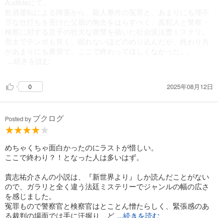
Audibleにて。
飲酒運転による障害から、殺人事件の冤罪と、あまりにも理不
尽な仕打ちを受けた父親の無念をはらすべく、真犯人と警察・
検察に対する息子の壮大な復讐を描いた社会派法曹ミステリ。
骨太でテンポも良く、眠れないほどのめり込んだが、終わり方
があまりにも唐突で、ここで終わってほしくなかった。。
...続きを読む
。後日譚を読みたい。
2025年08月12日
0
ブクログ
Posted by
めちゃくちゃ面白かったのにラストが惜しい。
ここで終わり？！となった人は多いはず。
貴志祐介さんの小説は、『新世界より』しか読んだことがない
ので、ガラリと全く違う法廷ミステリーでジャンルの幅の広さ
を感じました。
冤罪もので警察官と検察官はとことん憎たらしく、緊張感のあ
る裁判の場面では手に汗握り、ど
...続きを読む