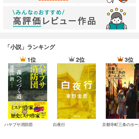
「小説」ランキング
1位
2位
3位
ハヤブサ消防団
白夜行
京都寺町三条のホー