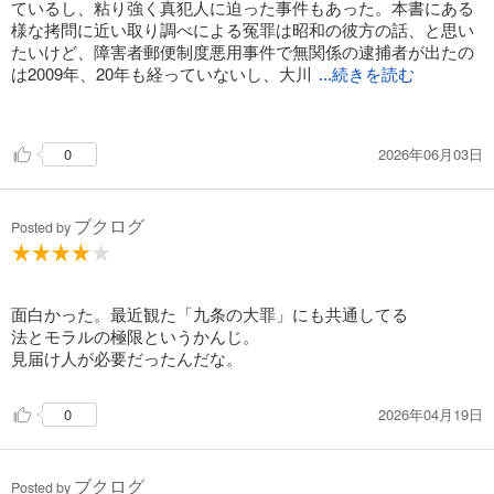
ているし、粘り強く真犯人に迫った事件もあった。本書にある
様な拷問に近い取り調べによる冤罪は昭和の彼方の話、と思い
たいけど、障害者郵便制度悪用事件で無関係の逮捕者が出たの
は2009年、20年も経っていないし、大川
...続きを読む
原加工機事件に至っては2020年、令和の話だ。
2026年06月03日
0
魔女狩り、という言葉を想起してしまった。
雪冤、などという言葉が死後になる事を切に願います。
ブクログ
本の分厚さにびびって、後回しにしようと思ってたのに貸出予
Posted by
約がついたので着手。結果的に一気読み。
面白かった。最近観た「九条の大罪」にも共通してる
法とモラルの極限というかんじ。
見届け人が必要だったんだな。
2026年04月19日
0
ブクログ
Posted by