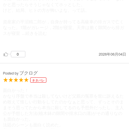
かと思ったらそうじゃなくてホッとした。
けど、結局、ヒトの方が怖いよな、って話。
資産家の平沼精二郎が，自身が持ってる高級車の排ガスで亡く
なった。1階がガレージ，2階が寝室。天井は脆く隙間から排ガ
スが寝室
...続きを読む
に上がってらしい。
そして甥の日高英之が捕まる。自分はやってないと主張する英
2026年06月04日
0
之だが、警察の恫喝と暴力と長時間にわたる取り調べでは、何
も聞いてくれない。
実は、英之の父は15年前に同じような取り調べにより自白し
ブクログ
て，無実の罪で獄中死した。父は幼少期より事故により軽度の
Posted by
高次機能能障害を持っていたが、穏やかで街の便利屋さんとし
ネタバレ
て働いていた。その出先の老女を殺害した罪で投獄された。
父も同じくこのひどい取り調べを受けたのだ。だが，屈しな
面白かった！
い！！
かなり序盤で本当は殺してないけど父親の冤罪を世に訴えるた
終わらない取り調べに，意識が朦朧とし、ついにサインをして
め敢えて怪しい行動をしてたのかなぁと思って、ずっとそのま
しまう。取り調べをした松根に腕を掴まれ、無理に母印も押さ
まそう思ってたから本当に殺してるのも予想外だったし、主人
れた。
公が予想した方法(植木鉢の隙間や排水口の溝)がその通りなの
取り調べは、検察官に代わる。担当の石川検察官に供述書は不
も面白かった。
本意だし、母音は押してないと主張したが、激昂されて聞いて
法廷のシーンも面白く読めた。