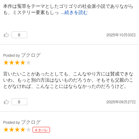
本作は冤罪をテーマとしたゴリゴリの社会派小説でありながら
も、ミステリー要素もしっ
...続きを読む
かりある上に人間の恐ろしさについても描かれていました。
これまで冤罪をテーマにした作品を多く読んできましたが、何
2025年10月03日
0
を読んでも悲しくなるし恐怖も感じます。
今の日本の司法では、いつ自分がこのような目にあってもおか
しくないと思わされます。
ブクログ
ずっとその問題を指摘されているにもかかわらず、今も警察や
Posted by
検察の体制が変わらないのは何故でしょうか…
社会派小説を読むと様々なことを考えさせられます。
言いたいことがあったとしても、こんなやり方には賛成できな
目を背けずに考え続けたいと思います。
いわ。もっと別の方法はないものだろうか。そもそも父親のこ
とがなければ、こんなことにはならなかったのだろうけど。
2025年09月27日
0
ブクログ
Posted by
ネタバレ