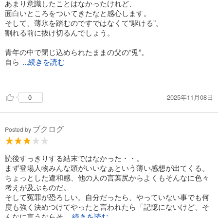
あまり意識したことはなかったけれど、
面白いところをついてきたなと感心します。
そして、薄氷を踏むのですではなくて“駆ける”。
割れる前に抜け切るんでしょう。
青年の中で閉じ込められたままの父の“兎”。
自ら
...続きを読む
が、再びの“兎”となり、取調室へ向かう。
薄氷を少しでも証拠で重ねつつ、
2025年11月08日
0
警察・検察と対峙していく様子は、
ラストが予測されるとはいえ緊張感があります。
ブクログ
そして、迎えるラストには『青い炎』で読んだあの破滅感を味
Posted by
わうことになります。
上手くいきすぎかなとか、
叔父さん反省してない方が面白かったのにとか、
読後すっきりする結末ではなかった・・。
小さな愚痴はありますけど、
まず登場人物みんな頭がいいなぁという薄い感想が出てくる。
また違った取調室を読むことができました。
ちょっとした違和感、他の人の言葉尻からよくもそんなに色々
考えが及ぶものだ。
そして冤罪が恐ろしい。自分だったら、やっていない事でも何
度も強く決めつけてやったと言われたら「記憶にないけど、そ
んなに言うならそ
...続きを読む