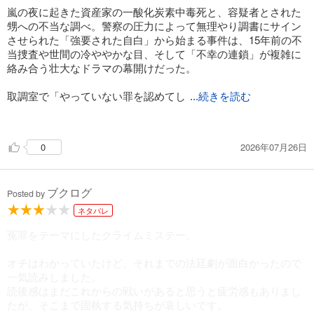
嵐の夜に起きた資産家の一酸化炭素中毒死と、容疑者とされた
甥への不当な調べ。警察の圧力によって無理やり調書にサイン
させられた「強要された自白」から始まる事件は、15年前の不
当捜査や世間の冷ややかな目、そして「不幸の連鎖」が複雑に
絡み合う壮大なドラマの幕開けだった。
取調室で「やっていない罪を認めてし
...続きを読む
まう」過程の恐ろしさや、長期間拘束された際、普段から抑圧
に慣れている人ほど耐性があり、自由奔放な精神の持ち主ほど
2026年07月26日
0
絶望したときに脆いという人間心理の考察には深く納得させら
れた。
そして、法廷での英之と石川検事の遣り取り。一見攻め立てて
ブクログ
いるはずの検事の方が、実は英之の緻密に組み立てた「台本」
Posted by
の上で踊らされているのではないかという疑念がじわじわと湧
ネタバレ
いてくる面白さがあった。
冤罪をテーマにしたクライムミステー。
しかし、そうした設定や心理戦の構図の面白さは理解できるも
のの、実際に文章を読み解きながら進んでいく旅はとにかく長
オチはわかっていたけど、それまでの法廷劇が面白かったので
かった。ストーリーに起承転結の起伏が少なく全体的に平板に
一気読みしました。
感じられ、スラスラと楽しむというよりは「途中で投げ出さず
読後感はまだこれからの戦いがあると思うと疲労感もありまし
に最後まで読まねば」という半ば義務感でページをめくってい
たが、そこまで固執する気持ちが哀しいです。