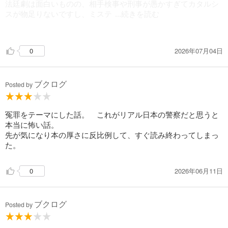
たのが正直なところだ。
法廷劇は面白いものの、相手検事や刑事が愚かすぎてカタルシ
スが物足りないですし、ミステ
...続きを読む
心理戦の綿密さやテーマの深さは分かるものの、エンタメとし
リーとしてもクライム小説としてもサプライズ的なものがない
てのテンポ感や爽快感を求めるにはかなりの根気が要る。真実
のが残念でした。
を追う道中が非常に長く感じられ、なんとか最後まで読み切っ
2026年07月04日
0
たという達成感だけが残る読書体験となった。
ブクログ
Posted by
冤罪をテーマにした話。 これがリアル日本の警察だと思うと
本当に怖い話。
先が気になり本の厚さに反比例して、すぐ読み終わってしまっ
た。
2026年06月11日
0
ブクログ
Posted by