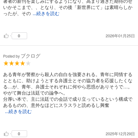
にある。
著者の新刊を楽しみにするようになり、高まり過ぎた期待のせ
兎が本当に求めていた望みが果たされる場面こそクライマック
いかそこまで、、となり、その後「新世界にて」は素晴らしか
スのはずなのに、この終わり方は…そこを作品外に置いた方
ったが、その
...続きを読む
が、直接語るよりも強い訴求力があると結論づけたためなのだ
後また停滞。
ろう。
そして、この「兎」 。これは傑作だ。
確かに、全編を通して訴えたいのであろう内容は、よく伝わっ
2026年01月25日
0
やっぱり貴志祐介はすごい。
てくる。兎本人も、代理人である弁護士も、同じ内容を何度も
叫んでいる。
ブクログ
けれど読者としてはやっぱり描いてほしいと思ってしまう。こ
Posted by
の終わり方だと、どうしても「俺たちの戦いはこれからだ！」
感が拭えない。
ある青年が警察から殺人の自白を強要される。青年に同情する
とともに、助けようとする弁護士とその協力者を応援したくな
る…が、青年、弁護士それぞれに何やら思惑がありそうで…。
やがて舞台は法廷での論争へ。
分厚い本で、主に法廷での会話で成り立っているという構成で
あるものの、意外なほどにスラスラと読めるし興奮
...続きを読む
する。事件自体はシンプルで謎解きという楽しみはないが、こ
のようなジャンルでもここまで楽しくなるという驚きを味わえ
2025年12月29日
0
る。