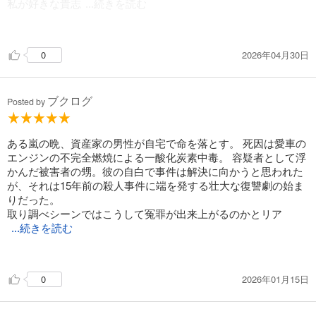
ももらえない。
私が好きな貴志
...続きを読む
そのまま、裁判となる。
祐介ぽい非現実を作り込んで現実に見せる描写はあんまりなか
ったけど、話の展開が面白くて青の炎と同じ系統を感じた。
英之が留置されてる間，外の背中では
2026年04月30日
0
本郷弁護士が、元サラリーマン（リストラ勧告する人で自らも
リストラされた）の垂水謙介に、バイトとして英之のことを調
べてほしいという。
ブクログ
事件の日の彼のアリバイを調べることとなる。
Posted by
英之には恋人がいた。が、離れたコンビニの女の子にご執心だ
ったのか、火曜日によく通っていたようだ。
ある嵐の晩、資産家の男性が自宅で命を落とす。 死因は愛車の
それにしても，不自然。
エンジンの不完全燃焼による一酸化炭素中毒。 容疑者として浮
当日もそのコンビニに来ていた。そのあと恋人のアパートに行
かんだ被害者の甥。彼の自白で事件は解決に向かうと思われた
ったと言うが？
が、それは15年前の殺人事件に端を発する壮大な復讐劇の始ま
りだった。
って話ですが
取り調べシーンではこうして冤罪が出来上がるのかとリア
...続きを読む
ルに感じたし、法廷シーンは実際こんなにうまくはいかないの
めっちゃ面白かったー！
だろうけど、読んでいて痛快で法廷の行方が気になりどんどん
2026年01月15日
0
読み進めました。貴志祐介さん、久しぶりだったけど、やはり
まぁまぁ分厚いけど、すぐに読めました！！面白すぎて！
素晴らしい‼️
マジで最初の方の取り調べシーンはしんどい。
間違って任意同行とかされたら、もうこんなんアウトやんって