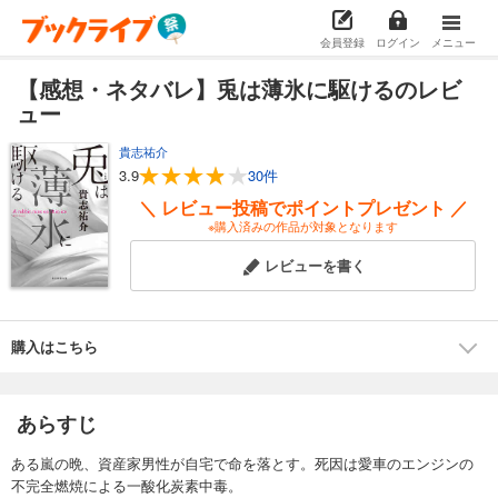
会員登録
ログイン
メニュー
【感想・ネタバレ】兎は薄氷に駆けるのレビ
ュー
貴志祐介
3.9
30件
＼ レビュー投稿でポイントプレゼント ／
※購入済みの作品が対象となります
レビューを書く
購入はこちら
あらすじ
ある嵐の晩、資産家男性が自宅で命を落とす。死因は愛車のエンジンの
不完全燃焼による一酸化炭素中毒。