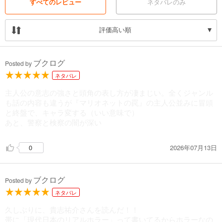
すべてのレビュー
ネタバレのみ
評価高い順
ブクログ
Posted by
ネタバレ
主人公の意志の強さと頭角の表し方が凄まじい。全くジャンル
も話の内容も違うが『マリオネットの罠』の主人公並みに冒頭
と終盤で、キャラ変する（いい意味で）
あと、警察と検察の闇が深い
2026年07月13日
0
ブクログ
Posted by
ネタバレ
久しぶりに、貴志祐介さんを読んだ！！
帯に「現代日本のリアルホラー」って書いてるからホラーなの