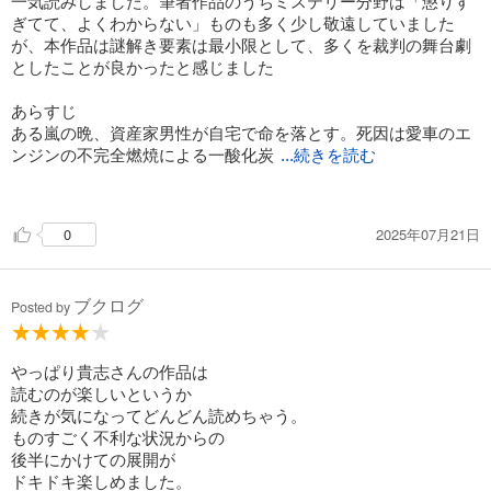
一気読みしました。筆者作品のうちミステリー分野は「懲りす
ぎてて、よくわからない」ものも多く少し敬遠していました
が、本作品は謎解き要素は最小限として、多くを裁判の舞台劇
としたことが良かったと感じました
あらすじ
ある嵐の晩、資産家男性が自宅で命を落とす。死因は愛車のエ
ンジンの不完全燃焼による一酸化炭
...続きを読む
素中毒。容疑者として浮上した被害者の甥、日高英之の自白で
事件は解決に大きく向かうと思われたが、それは１５年前の殺
2025年07月21日
0
人事件に端を発する壮大な復讐劇の始まりだった。“犯罪者”を
執念深く追い詰める警察・検察、英之を献身的に支える本郷弁
護士、その依頼で事件調査を始めた元リストラ請負人の垂水、
ブクログ
恋人の無実を信じて待つ千春。それぞれの思惑が絡み合い、事
Posted by
件は意外な方向に二転三転していく…。稀代のストーリーテラ
ーが満を持して放つ！これぞ現代日本の“リアルホラー”
やっぱり貴志さんの作品は
読むのが楽しいというか
続きが気になってどんどん読めちゃう。
ものすごく不利な状況からの
後半にかけての展開が
ドキドキ楽しめました。