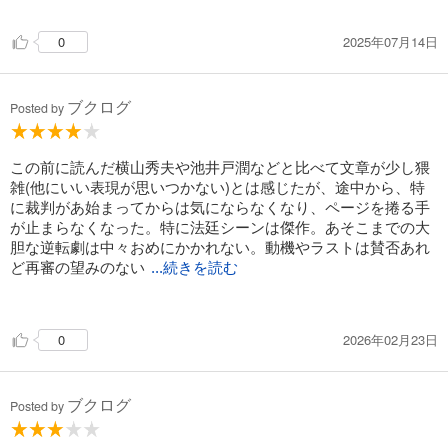
2025年07月14日
0
ブクログ
Posted by
この前に読んだ横山秀夫や池井戸潤などと比べて文章が少し猥
雑(他にいい表現が思いつかない)とは感じたが、途中から、特
に裁判があ始まってからは気にならなくなり、ページを捲る手
が止まらなくなった。特に法廷シーンは傑作。あそこまでの大
胆な逆転劇は中々おめにかかれない。動機やラストは賛否あれ
ど再審の望みのない
...続きを読む
冤罪事件を取り上げるにはこれしかないのかも、という出発点
だったんだろうな。
2026年02月23日
0
ブクログ
Posted by