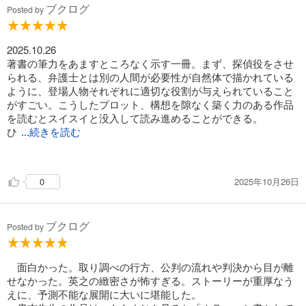
ブクログ
Posted by
思う。まだ令和の時代にもこんな洗脳のような取り調べってあ
るんかな？
2025.10.26
そう言う意味で言うと、マジで現代のホラーです
著書の筆力をあますところなく示す一冊。まず、探偵役をさせ
られる、弁護士とは別の人間が必要性が自然体で描かれている
冤罪の「冤」は、うさぎが囲われてる。
ように、登場人物それぞれに適切な役割が与えられていること
その兎が薄氷を駆ける。兎を追う猟犬たち。
がすごい。こうしたプロット、構想を隙なく築く力のある作品
重みに耐えかねて薄氷が割れて落ちるのは、兎なのか、重い猟
を読むとスイスイと没入して読み進めることができる。
犬なのか？
ひ
って題名の意味がなかなかシビれる！！
...続きを読む
とつだけ残念なのは、終わり方である。ここで終わってしまう
のかあと残念な気持ちにさせられた。
2025年10月26日
0
ブクログ
Posted by
面白かった。取り調べの行方、公判の流れや判決から目が離
せなかった。英之の緻密さが怖すぎる。ストーリーが重厚なう
えに、予測不能な展開に大いに堪能した。