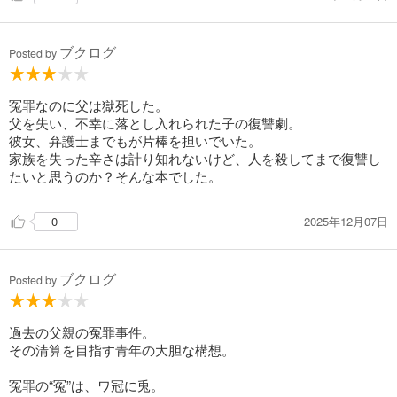
ブクログ
Posted by
冤罪なのに父は獄死した。
父を失い、不幸に落とし入れられた子の復讐劇。
彼女、弁護士までもが片棒を担いでいた。
家族を失った辛さは計り知れないけど、人を殺してまで復讐し
たいと思うのか？そんな本でした。
2025年12月07日
0
ブクログ
Posted by
過去の父親の冤罪事件。
その清算を目指す青年の大胆な構想。
冤罪の“冤”は、ワ冠に兎。