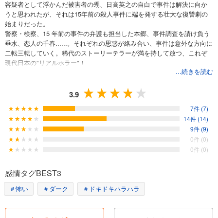
容疑者として浮かんだ被害者の甥、日高英之の自白で事件は解決に向か
うと思われたが、それは15年前の殺人事件に端を発する壮大な復讐劇の
始まりだった。
警察・検察、15 年前の事件の弁護も担当した本郷、事件調査を請け負う
垂水、恋人の千春......。それぞれの思惑が絡み合い、事件は意外な方向に
二転三転していく。稀代のストーリーテラーが満を持して放つ、これぞ
現代日本の"リアルホラー"！
...続きを読む
3.9
7件 (7)
14件 (14)
9件 (9)
0件 (0)
0件 (0)
感情タグBEST3
＃怖い
＃ダーク
＃ドキドキハラハラ