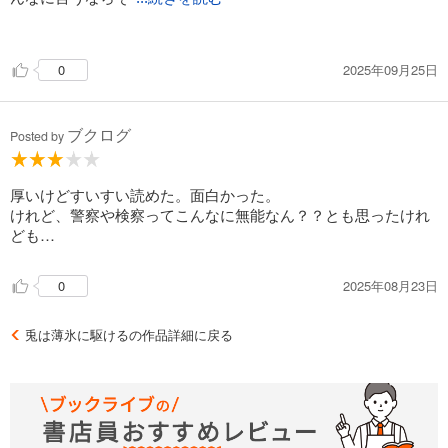
うかも」ってなってしまうかもしれない。そんな私が冤罪事件
に巻き込まれたら黙秘一択しかないな・・。それも無理か
2025年09月25日
0
な・・。
ブクログ
Posted by
厚いけどすいすい読めた。面白かった。
けれど、警察や検察ってこんなに無能なん？？とも思ったけれ
ども…
2025年08月23日
0
兎は薄氷に駆けるの作品詳細に戻る