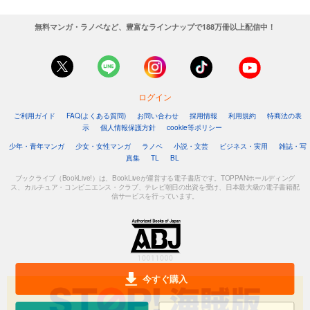
無料マンガ・ラノベなど、豊富なラインナップで188万冊以上配信中！
ログイン
ご利用ガイド
FAQ(よくある質問)
お問い合わせ
採用情報
利用規約
特商法の表
示
個人情報保護方針
cookie等ポリシー
少年・青年マンガ
少女・女性マンガ
ラノベ
小説・文芸
ビジネス・実用
雑誌・写
真集
TL
BL
ブックライブ（BookLive!）は、BookLiveが運営する電子書店です。TOPPANホールディング
ス、カルチュア・コンビニエンス・クラブ、テレビ朝日の出資を受け、日本最大級の電子書籍配
信サービスを行っています。
今すぐ購入