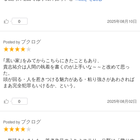
んな逆転劇になるのか楽しみで終始引き込まれました。
2025年08月10日
0
垂水さんである必要性と、そこまでやるかな？という点がやや
疑問ですが、面白くて一気読み間違いなしです。
ブクログ
Posted by
｢黒い家｣をみてからこちらにきたこともあり、
貴志祐介は人間の執着を書くのが上手いな～～と改めて思っ
た。
頭が回る・人を惹きつける魅力がある・粘り強さがあわされば
まあ完全犯罪もいけるか、という。
2025年08月02日
0
ブクログ
Posted by