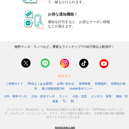
て、鍵もかけられます。
お得な通知機能！
通知を許可すると、お得なクーポン情報
などが届きます。
無料マンガ・ラノベなど、豊富なラインナップで188万冊以上配信中！
ログイン
ご利用ガイド
FAQ(よくある質問)
お問い合わせ
採用情報
利用規約
特商法の表
示
個人情報保護方針
cookie等ポリシー
少年・青年マンガ
少女・女性マンガ
ラノベ
小説・文芸
ビジネス・実用
雑誌・写
真集
TL
BL
ブックライブ（BookLive!）は、BookLiveが運営する電子書店です。TOPPANホールディング
ス、カルチュア・コンビニエンス・クラブ、テレビ朝日の出資を受け、日本最大級の電子書籍配
信サービスを行っています。