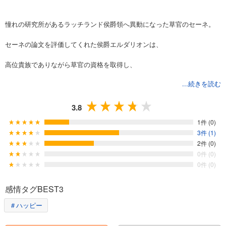
憧れの研究所があるラッチランド侯爵領へ異動になった草官のセーネ。
セーネの論文を評価してくれた侯爵エルダリオンは、
高位貴族でありながら草官の資格を取得し、
...続きを読む
自ら害のある草を駆除もするという変わり者。
そんな彼にセーネは敬意を抱きつつ、駆除活動に同行する。
3.8
1件 (0)
ある日、セーネは駆除中に害草の黒い液体を浴びて服が溶かされてしま
3件 (1)
う。
2件 (0)
0件 (0)
液体がセーネの身体に害があるのではと、
0件 (0)
エルダリオンは真剣に乳房をまさぐって確認し……。
感情タグBEST3
＃ハッピー
変わり者堅物侯爵×草オタ理系令嬢、恋愛に朴念仁同士の迷走ラブコメデ
ィ。