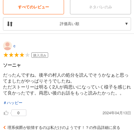
すべてのレビュー
ネタバレのみ
【目次】
第一章
評価高い順
第二章
第三章
c
第四章
購入済み
ソーニャ
第五章
だったんですね。後半の村人の処分を読んでそうかなぁと思っ
第六章
てましたがやっぱりそうでしたね。
ただストーリーは明るく2人が両思いになっていく様子を感じれ
終章
て良かったです。両思い後のお話をもっと読みたかった。。
あとがき
＃ハッピー
2024年04月13日
0
理系侯爵が欲情するのは私だけのようです！？の作品詳細に戻る