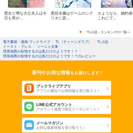
悪女と噂な大公夫人は今
悪役令嬢はゲームのシナ
さようなら、婚約者
日も胃が...
リオに貢...
これにて...
「TL小説」ランキングの一覧へ
電子書籍・漫画 ブックライブ
〉
TL（ティーンズラブ）
〉
TL小説
〉
イースト・プレス
〉
ソーニャ文庫
〉
理系侯爵が欲情するのは私だけのようです！？
〉
理系侯爵が欲情するのは私だけのようです！？のレビュー
新刊やお得な情報
をお届けします！
ブックライブアプリ
アプリの通知でお得情報を受け取ろう！
LINE公式アカウント
アカウント連携で限定クーポンゲット！
メールマガジン
お得な最新情報を受け取ろう！