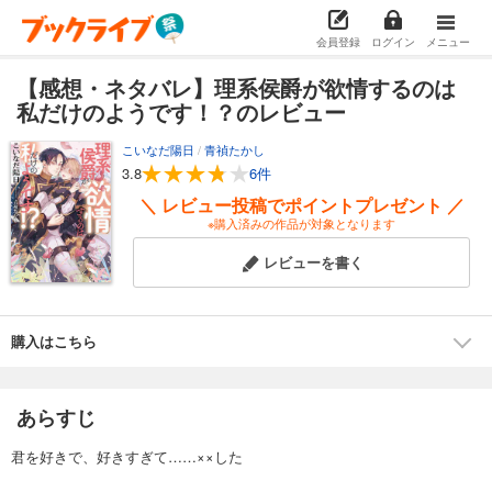
会員登録
ログイン
メニュー
【感想・ネタバレ】理系侯爵が欲情するのは
私だけのようです！？のレビュー
こいなだ陽日
/
青禎たかし
3.8
6件
＼ レビュー投稿でポイントプレゼント ／
※購入済みの作品が対象となります
レビューを書く
購入はこちら
あらすじ
君を好きで、好きすぎて……××した