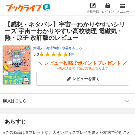
会員登録
ログイン
メニュー
【感想・ネタバレ】宇宙一わかりやすいシリ
ーズ 宇宙一わかりやすい高校物理 電磁気・
熱・原子 改訂版のレビュー
鯉沼拓
/
為近和彦
/
水谷さるころ
5.0
1件
＼ レビュー投稿でポイントプレゼント ／
※購入済みの作品が対象となります
レビューを書く
購入はこちら
あらすじ
※この商品はタブレットなど大きいディスプレイを備えた端末で読むこと