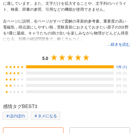
に適しています。また、文字だけを拡大することや、文字列のハイライ
ト、検索、辞書の参照、引用などの機能が使用できません。
左ページに説明，右ページがすべて図解の革新的参考書。重要度の高い
電磁気，得点源にしやすい熱，受験直前におさえておきたい原子の3分野
を1冊に凝縮。キャラたちの掛け合いを楽しみながら物理がどんどん得意
になる。別冊の確認問題集で，解く力もつく。
...続きを読む
5.0
1件 (1)
0件 (0)
0件 (0)
0件 (0)
0件 (0)
感情タグBEST3
＃ほのぼの
＃タメになる