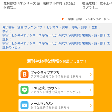
放射線技術学シリーズ 放
法律学小辞典（第6版）
徹底攻略！ 電子工作
射線安...
ログラミ...
「学術・語学」ランキングの一覧へ
電子書籍・漫画 ブックライブ
〉
ビジネス・実用
〉
学術・語学
〉
教育
〉
学研
〉
宇宙一わかりやすいシリーズ 宇宙一わかりやすい高校物理 電磁気・熱・原子 改
訂版
〉
宇宙一わかりやすいシリーズ 宇宙一わかりやすい高校物理 電磁気・熱・原子 改
訂版のレビュー
新刊やお得な情報
をお届けします！
ブックライブアプリ
アプリの通知でお得情報を受け取ろう！
LINE公式アカウント
アカウント連携で限定クーポンゲット！
メールマガジン
お得な最新情報を受け取ろう！