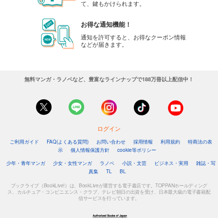
て、鍵もかけられます。
お得な通知機能！
通知を許可すると、お得なクーポン情報
などが届きます。
無料マンガ・ラノベなど、豊富なラインナップで188万冊以上配信中！
ログイン
ご利用ガイド
FAQ(よくある質問)
お問い合わせ
採用情報
利用規約
特商法の表
示
個人情報保護方針
cookie等ポリシー
少年・青年マンガ
少女・女性マンガ
ラノベ
小説・文芸
ビジネス・実用
雑誌・写
真集
TL
BL
ブックライブ（BookLive!）は、BookLiveが運営する電子書店です。TOPPANホールディング
ス、カルチュア・コンビニエンス・クラブ、テレビ朝日の出資を受け、日本最大級の電子書籍配
信サービスを行っています。