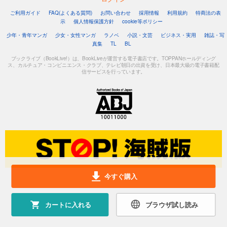
ご利用ガイド
FAQ(よくある質問)
お問い合わせ
採用情報
利用規約
特商法の表
示
個人情報保護方針
cookie等ポリシー
少年・青年マンガ
少女・女性マンガ
ラノベ
小説・文芸
ビジネス・実用
雑誌・写
真集
TL
BL
ブックライブ（BookLive!）は、BookLiveが運営する電子書店です。TOPPANホールディング
ス、カルチュア・コンビニエンス・クラブ、テレビ朝日の出資を受け、日本最大級の電子書籍配
信サービスを行っています。
今すぐ購入
カートに入れる
ブラウザ試し読み