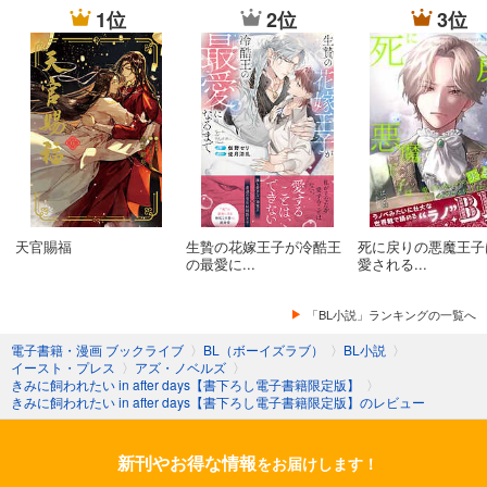
1位
2位
3位
天官賜福
生贄の花嫁王子が冷酷王
死に戻りの悪魔王子
の最愛に...
愛される...
「BL小説」ランキングの一覧へ
電子書籍・漫画 ブックライブ
〉
BL（ボーイズラブ）
〉
BL小説
〉
イースト・プレス
〉
アズ・ノベルズ
〉
きみに飼われたい in after days【書下ろし電子書籍限定版】
〉
きみに飼われたい in after days【書下ろし電子書籍限定版】のレビュー
新刊やお得な情報
をお届けします！