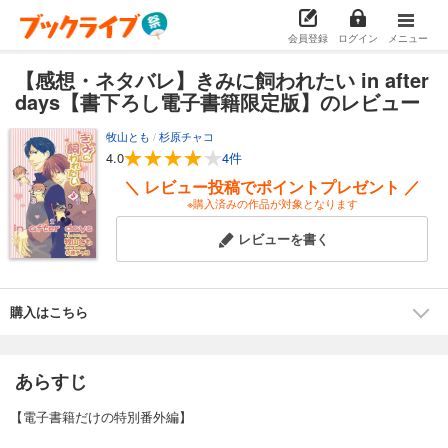
会員登録
ログイン
メニュー
【感想・ネタバレ】きみに飼われたい in after
days【書下ろし電子書籍限定版】のレビュー
牧山とも
/
杉原チャコ
4.0
4件
＼ レビュー投稿でポイントプレゼント ／
※購入済みの作品が対象となります
レビューを書く
購入はこちら
あらすじ
【電子書籍だけの特別番外編】