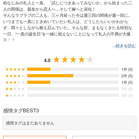
幼なじみの礼人と一真。「試しにつきあってみないか」から始まった二
人の関係は、親友から恋人へ…そして嫁へと深化！
そんなラブラブの二人も、三ヶ月経った今は週三回の関係が週一回に。
いつまでも一真にときめいていたい礼人は、どうしたらいいかわから
ず、悶々としながら耐え忍んでいた。そんな折、まもなくきたる特別な
一日、“一真の誕生日”を一緒に祝えないことになって礼人の不満が大爆
発！？
...続きを読む
4.0
1件 (0)
2件 (0)
1件 (0)
0件 (0)
0件 (0)
感情タグBEST3
感情タグはまだありません