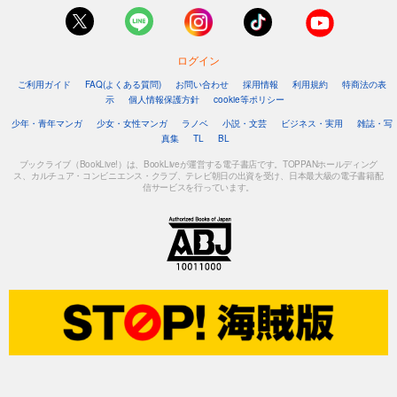
ログイン
ご利用ガイド
FAQ(よくある質問)
お問い合わせ
採用情報
利用規約
特商法の表
示
個人情報保護方針
cookie等ポリシー
少年・青年マンガ
少女・女性マンガ
ラノベ
小説・文芸
ビジネス・実用
雑誌・写
真集
TL
BL
ブックライブ（BookLive!）は、BookLiveが運営する電子書店です。TOPPANホールディング
ス、カルチュア・コンビニエンス・クラブ、テレビ朝日の出資を受け、日本最大級の電子書籍配
信サービスを行っています。