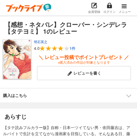
会員登録
ログイン
メニュー
【感想・ネタバレ】クローバー・シンデレラ
【タテヨミ】 1のレビュー
明石英之
4.0
1件
＼ レビュー投稿でポイントプレゼント ／
※購入済みの作品が対象となります
レビューを書く
購入はこちら
あらすじ
【タテ読みフルカラー版】自称・日本一ツイてない男・依田藤吉は、ア
ルバイトで生計を立てながら漫画家を目指している。そんなある日、藤