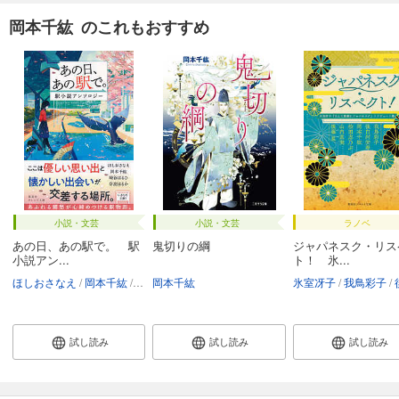
岡本千紘 のこれもおすすめ
小説・文芸
小説・文芸
ラノベ
あの日、あの駅で。 駅
鬼切りの綱
ジャパネスク・リス
小説アン...
ト！ 氷...
ほしおさなえ
岡本千紘
崎谷はるひ
岡本千紘
奈波はるか
alma
氷室冴子
我鳥彩子
後白
試し読み
試し読み
試し読み