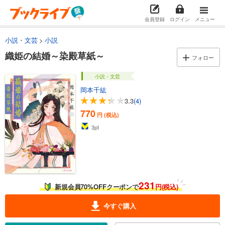
会員登録
ログイン
メニュー
小説・文芸
小説
織姫の結婚～染殿草紙～
フォロー
小説・文芸
岡本千紘
3.3
(4)
770
円 (税込)
3
pt
231
新規会員70%OFFクーポンで
円(税込)
今すぐ購入