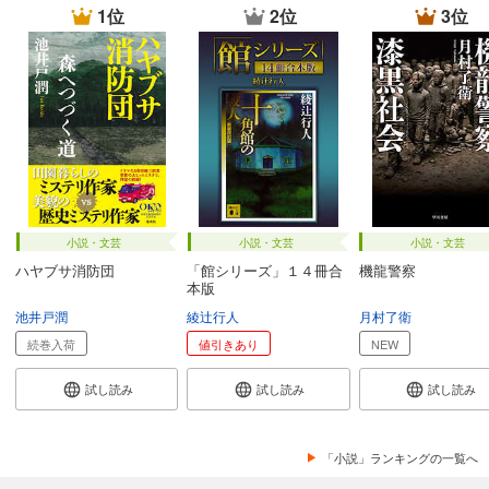
1位
2位
3位
小説・文芸
小説・文芸
小説・文芸
ハヤブサ消防団
「館シリーズ」１４冊合
機龍警察
本版
池井戸潤
綾辻行人
月村了衛
続巻入荷
値引きあり
NEW
試し読み
試し読み
試し読み
「小説」ランキングの一覧へ