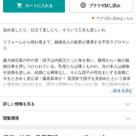
カートに入れる
ブラウザ試し読み
アプリ試し読みはこちら
染め直したり、仕立て直したり、そういう工夫も楽しいわ
リフォームから晴れ着まで、裁縫名人の姫君が遭遇する平安ラブロマン
ス
藤大納言家の中の君・謹子は内親王だった母を喪い、継母から一族の裁
縫仕事を押しつけられている。乳母たちは嘆くものの、当の本人は縫物
や染物を楽しみ、結婚にも興味なし。そんな謹子が侘住まいする染殿に
今をときめく若公達・藤原真幸が！ 賀茂祭で謹子を見初めたという真幸
と運命的に結ばれるも、謹子は世間から忘れられた身。実は真幸の本命
は異母妹の慈子だった!? 創る喜びと恋の成就を色鮮やかに描く物語。
...続きを読む
藤ヶ咲・装画
詳しい情報を見る
閲覧環境