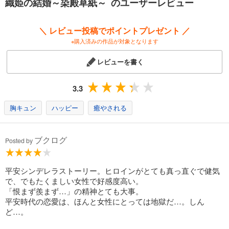
織姫の結婚～染殿草紙～ のユーザーレビュー
＼ レビュー投稿でポイントプレゼント ／
※購入済みの作品が対象となります
レビューを書く
3.3
胸キュン
ハッピー
癒やされる
ブクログ
Posted by
平安シンデレラストーリー。ヒロインがとても真っ直ぐで健気
で、でもたくましい女性で好感度高い。
「恨まず羨まず…」の精神とても大事。
平安時代の恋愛は、ほんと女性にとっては地獄だ…。しん
ど…。