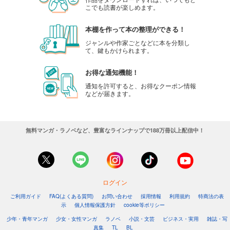
こでも読書が楽しめます。
本棚を作って本の整理ができる！
ジャンルや作家ごとなどに本を分類し
て、鍵もかけられます。
お得な通知機能！
通知を許可すると、お得なクーポン情報
などが届きます。
無料マンガ・ラノベなど、豊富なラインナップで188万冊以上配信中！
ログイン
ご利用ガイド
FAQ(よくある質問)
お問い合わせ
採用情報
利用規約
特商法の表
示
個人情報保護方針
cookie等ポリシー
少年・青年マンガ
少女・女性マンガ
ラノベ
小説・文芸
ビジネス・実用
雑誌・写
真集
TL
BL