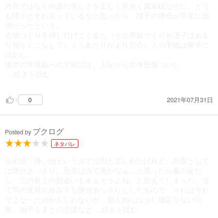
外見ではなく内面の美しさを正しく見抜く真幸様なのに、どう
も謹子とすれ違っているなと思ったら、謹子の継母が非常に面
倒だったという。
衣装づくりを押し付けてくるし（その衣装づくりを謹子はあま
り苦なくこなしてしまうあたりがより厄介）人の手紙は勝手に
読むし。
後半の異母妹への求婚話は、上記から大体想像ついた
...続きを読む
2021年07月31日
0
ブクログ
Posted by
ネタバレ
染め物、縫い物という点では割と楽しめたけれど、恋愛として
は随分あっさり。兄君は当て馬かなぁ…と思ったら案の定だ
し、三の君との勘違いもまぁそうよね、と思えてしまった。当
て馬の兄君の絡み方も随分あっさりとしたもので、それはそれ
でよなったのかもしれないが、個人的には少し物足りない印
象。由子さまとの交流など
...続きを読む