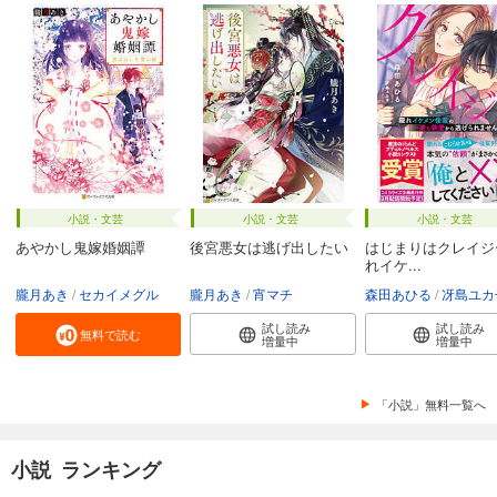
小説・文芸
小説・文芸
小説・文芸
あやかし鬼嫁婚姻譚
後宮悪女は逃げ出したい
はじまりはクレイジ
れイケ...
朧月あき
セカイメグル
朧月あき
宵マチ
森田あひる
冴島ユカ
試し読み
試し読み
無料で読む
増量中
増量中
「小説」無料一覧へ
小説 ランキング