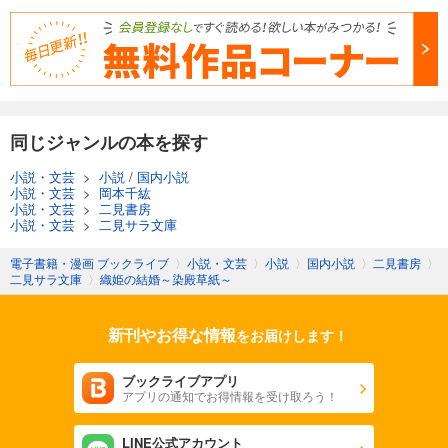
同じジャンルの本を探す
小説・文芸
>
小説
/
国内小説
小説・文芸
>
岡本千紘
小説・文芸
>
二見書房
小説・文芸
>
二見サラ文庫
電子書籍・漫画 ブックライブ
〉
小説・文芸
〉
小説
〉
国内小説
〉
二見書房
〉
二見サラ文庫
〉
織姫の結婚～染殿草紙～
新刊やお得な情報
をお届けします！
ブックライブアプリ
アプリの通知でお得情報を受け取ろう！
LINE公式アカウント