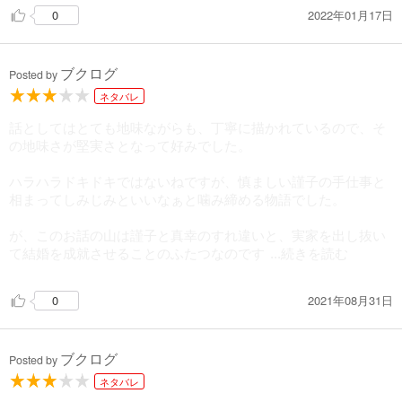
2022年01月17日
0
ブクログ
Posted by
ネタバレ
話としてはとても地味ながらも、丁寧に描かれているので、そ
の地味さが堅実さとなって好みでした。
ハラハラドキドキではないねですが、慎ましい謹子の手仕事と
相まってしみじみといいなぁと噛み締める物語でした。
が、このお話の山は謹子と真幸のすれ違いと、実家を出し抜い
て結婚を成就させることのふたつなのです
...続きを読む
2021年08月31日
0
ブクログ
Posted by
ネタバレ