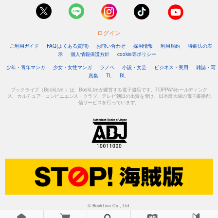
ログイン
ご利用ガイド
FAQ(よくある質問)
お問い合わせ
採用情報
利用規約
特商法の表
示
個人情報保護方針
cookie等ポリシー
少年・青年マンガ
少女・女性マンガ
ラノベ
小説・文芸
ビジネス・実用
雑誌・写
真集
TL
BL
ブックライブ（BookLive!）は、BookLiveが運営する電子書店です。TOPPANホールディング
ス、カルチュア・コンビニエンス・クラブ、テレビ朝日の出資を受け、日本最大級の電子書籍配
信サービスを行っています。
© BookLive Co., Ltd.