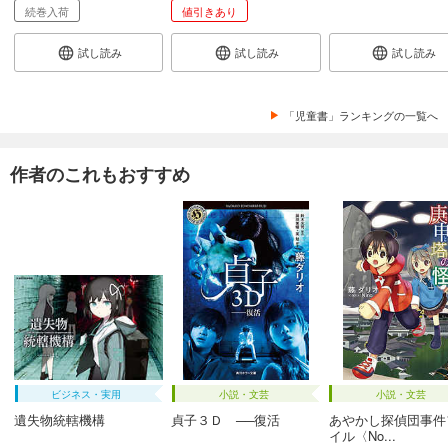
続巻入荷
値引きあり
試し読み
試し読み
試し読み
「児童書」ランキングの一覧へ
作者のこれもおすすめ
ビジネス・実用
小説・文芸
小説・文芸
遺失物統轄機構
貞子３Ｄ ──復活
あやかし探偵団事件
イル〈No...