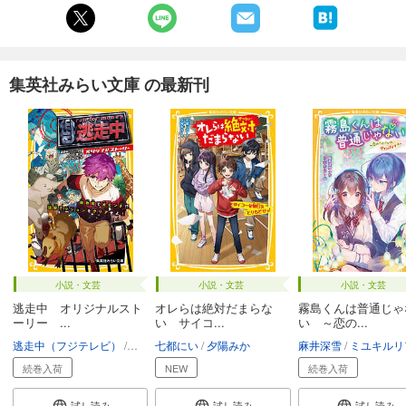
集英社みらい文庫 の最新刊
小説・文芸
小説・文芸
小説・文芸
逃走中 オリジナルスト
オレらは絶対だまらな
霧島くんは普通じゃ
ーリー ...
い サイコ...
い ～恋の...
逃走中（フジテレビ）
小川彗
七都にい
kaworu
夕陽みか
麻井深雪
ミユキルリ
続巻入荷
NEW
続巻入荷
試し読み
試し読み
試し読み