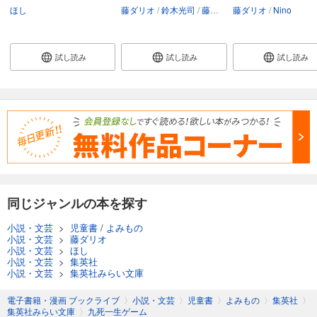
ほし
藤ダリオ
鈴木光司
藤岡美暢
藤ダリオ
英勉
Nino
試し読み
試し読み
試し読み
同じジャンルの本を探す
小説・文芸
>
児童書
/
よみもの
小説・文芸
>
藤ダリオ
小説・文芸
>
ほし
小説・文芸
>
集英社
小説・文芸
>
集英社みらい文庫
電子書籍・漫画 ブックライブ
〉
小説・文芸
〉
児童書
〉
よみもの
〉
集英社
〉
集英社みらい文庫
〉
九死一生ゲーム