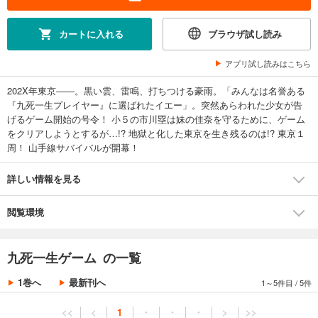
カートに入れる
ブラウザ試し読み
アプリ試し読みはこちら
202X年東京――。黒い雲、雷鳴、打ちつける豪雨。「みんなは名誉ある
『九死一生プレイヤー』に選ばれたイエー」。突然あらわれた少女が告
げるゲーム開始の号令！ 小５の市川塁は妹の佳奈を守るために、ゲーム
をクリアしようとするが…!? 地獄と化した東京を生き残るのは!? 東京１
周！ 山手線サバイバルが開幕！
詳しい情報を見る
閲覧環境
九死一生ゲーム の一覧
1巻へ
最新刊へ
1～5件目
/
5件
<<
<
1
・
・
・
>
>>