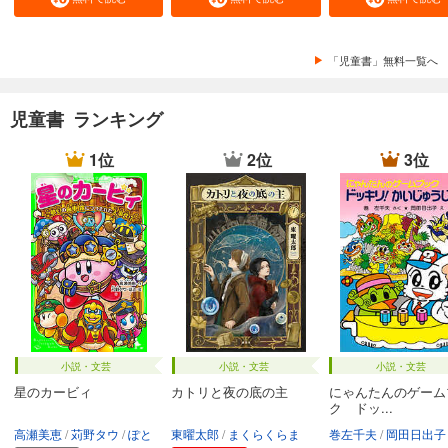
「児童書」無料一覧へ
児童書 ランキング
1位
2位
3位
小説・文芸
小説・文芸
小説・文芸
星のカービィ
カトリと夜の底の主
にゃんたんのゲーム
ク ドッ...
高瀬美恵
苅野タウ
ぽと
東曜太郎
まくらくらま
巻左千夫
岡田日出子