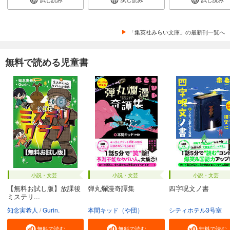
「集英社みらい文庫」の最新刊一覧へ
無料で読める児童書
小説・文芸
小説・文芸
小説・文芸
【無料お試し版】放課後
弾丸爛漫奇譚集
四字呪文ノ書
ミステリ...
知念実希人
Gurin.
本間キッド（や団）
シティホテル3号室
無料で読む
無料で読む
無料で読む