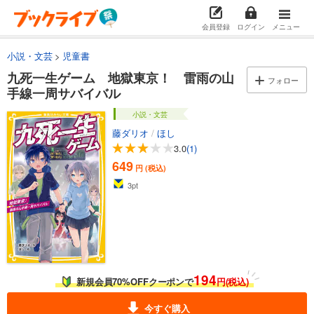
会員登録
ログイン
メニュー
小説・文芸
児童書
九死一生ゲーム 地獄東京！ 雷雨の山
フォロー
手線一周サバイバル
小説・文芸
藤ダリオ
/
ほし
3.0
(1)
649
円 (税込)
3
pt
194
新規会員70%OFFクーポンで
円(税込)
今すぐ購入