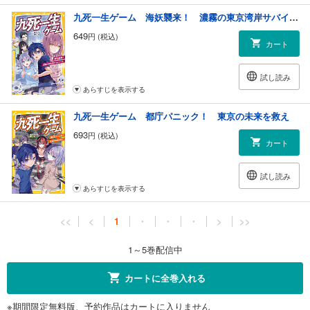
九死一生ゲーム 海妖襲来！ 濃霧の東京湾岸サバイバル
649
円 (税込)
カート
試し読み
あらすじを表示する
九死一生ゲーム 都庁パニック！ 東京の未来を救え
693
円 (税込)
カート
試し読み
あらすじを表示する
<<
<
1
・
・
・
>
>>
1～5巻配信中
カートに全巻入れる
※期間限定無料版、予約作品はカートに入りません