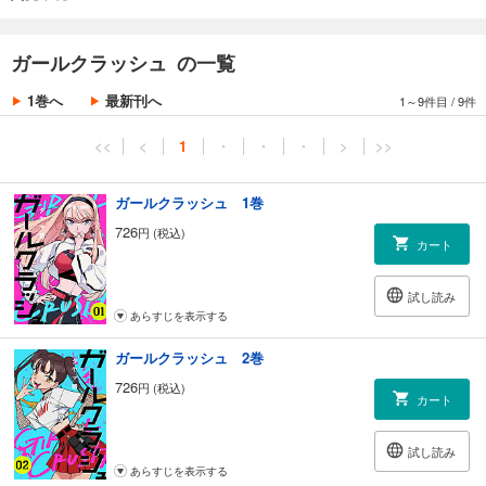
することができ、完全燃焼した。
――その帰り。
ガールクラッシュ の一覧
恵梨杏のケータイが鳴り、出てみると、ARCからの追加合格の知らせだ
1巻へ
最新刊へ
1～9件目
/
9件
った。
恵梨杏は、合格した。
<<
<
1
・
・
・
>
>>
一方……
ガールクラッシュ 1巻
「私 負けたの…？」
726
円 (税込)
カート
突然訪れた失望と絶望に押しつぶされそうになった天花は、
「天花ちゃんにK-POPアイドルになってほしい！」と言う恵梨杏へ冷た
試し読み
い言葉を放って、単身帰国する。
あらすじを表示する
ガールクラッシュ 2巻
沈んだ気持ちで最初に会いたいと思った相手は、片思いする男の子の湊
晴海（みなと・はるみ）。
726
円 (税込)
カート
夏休みの夕方の教室で、天花は晴海に対して、オーディションに落ちた
自分の失望を素直に伝えることができない。
試し読み
あらすじを表示する