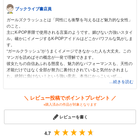
ブックライブ書店員
ガールズクラッシュとは「同性にも衝撃を与えるほど魅力的な女性」
のこと。
主にK-POP界隈で使用される言葉のようです。媚びない力強いスタイ
ル。確かにイメージするK-POPアイドルはどこかパワフルな気がしま
す。
“ガールクラッシュ”がうまくイメージできなかった人も大丈夫。この
マンガを読めばその概念が一発で理解できます。
彼女たちの自信あふれる態度も、魅力的なパフォーマンスも、天性の
才能だけではなく全部が努力に裏付けされていると気付かされまし
た。絶対に負けない！という強い意志。本当にかっこいいぜ…。
...続きを読む
このマンガのすごいところは、パフォーマンスを描く表現力だと思い
ます。
歌が好き、ダンスが好き、魅了してやる！という意思まで伝わってく
＼ レビュー投稿でポイントプレゼント ／
るようです。
※購入済みの作品が対象となります
もちろん、登場するみんな平均以上にはダンスがうまいです。マンガ
ではダンスも振付の一瞬を切り取るので、それが伝わるだけでも十分
レビューを書く
スゴイ！そのうえで、誰のダンスが魅力的か、その実力の差まで理解
できるのヤバすぎませんか？？どういう仕組み！？
アイドルものとして、間違いなく推せるマンガです。是非お手に取っ
4.7
てみてください！