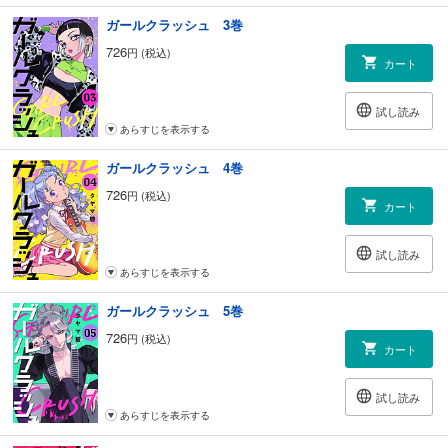
教室を出て行こうとする晴海を追いかけて、
思わずその腕を掴んでしまった天花の口から出た言葉は……
ガールクラッシュ 3巻
726
円 (税込)
「好き」
カート
後戻りできないかもしれないという感情を押し殺すことができず、
試し読み
思わずしてしまった告白。
あらすじを表示する
その行方はどうなる――？
ガールクラッシュ 4巻
【電子特典】巻末にはアクリルフィギュア用描き下ろしイラストを収
726
円 (税込)
録！
カート
試し読み
あらすじを表示する
ガールクラッシュ 5巻
726
円 (税込)
カート
試し読み
あらすじを表示する