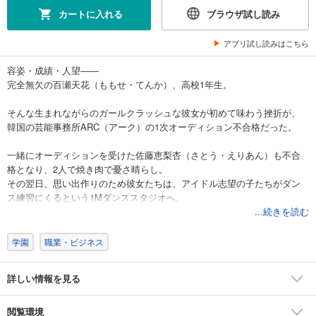
カートに入れる
ブラウザ試し読み
アプリ試し読みはこちら
容姿・成績・人望――
完全無欠の百瀬天花（ももせ・てんか）、高校1年生。
そんな生まれながらのガールクラッシュな彼女が初めて味わう挫折が、
韓国の芸能事務所ARC（アーク）の1次オーディション不合格だった。
一緒にオーディションを受けた佐藤恵梨杏（さとう・えりあん）も不合
格となり、2人で焼き肉で憂さ晴らし。
その翌日、思い出作りのため彼女たちは、アイドル志望の子たちがダン
ス練習にくるという1Mダンススタジオへ。
...続きを読む
そこで、前日のオーディションで1次合格したジウに再会する。
3人でダンスレッスンを受けているとき、天花はジウのダンス能力に驚い
学園
職業・ビジネス
てしまう。
詳しい情報を見る
努力家の一面がある天花は少しでも自分のダンスを磨くため、ジウやダ
ンストレーナーのスキルを真似して上手くなろうとする。
レッスン最後には3人がピックアップされ、全員の前でパフォーマンスを
閲覧環境