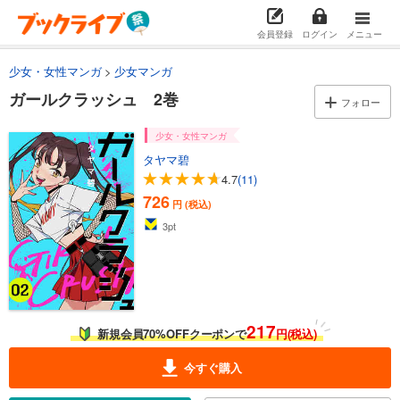
会員登録
ログイン
メニュー
少女・女性マンガ
少女マンガ
ガールクラッシュ 2巻
フォロー
少女・女性マンガ
タヤマ碧
4.7
(11)
726
円 (税込)
3
pt
217
新規会員70%OFFクーポンで
円(税込)
今すぐ購入