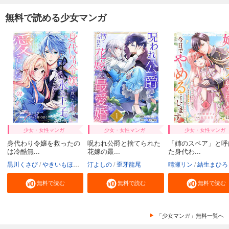
無料で読める少女マンガ
少女・女性マンガ
少女・女性マンガ
少女・女性マンガ
身代わり令嬢を救ったの
呪われ公爵と捨てられた
「姉のスペア」と呼
は冷酷無...
花嫁の最...
た身代わ...
黒川くさび
やきいもほくほく
汀よしの
歪牙龍尾
晴瀬リン
結生まひろ
無料で読む
無料で読む
無料で読む
「少女マンガ」無料一覧へ