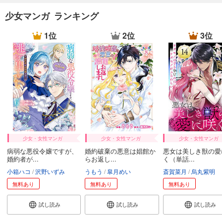
少女マンガ ランキング
1位
2位
3位
少女・女性マンガ
少女・女性マンガ
少女・女性マンガ
病弱な悪役令嬢ですが、
婚約破棄の悪意は娼館か
悪女は美しき獣の愛
婚約者が...
らお返し...
く（単話...
小箱ハコ
沢野いずみ
うもう
皐月めい
斎賀菜月
烏丸紫明
無料あり
無料あり
無料あり
試し読み
試し読み
試し読み