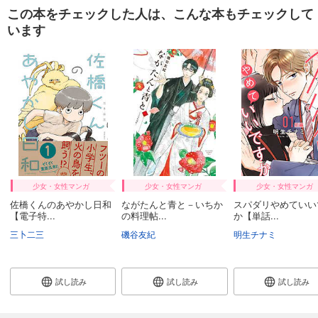
この本をチェックした人は、こんな本もチェックして
います
少女・女性マンガ
少女・女性マンガ
少女・女性マンガ
佐橋くんのあやかし日和
ながたんと青と－いちか
スパダリやめていい
【電子特...
の料理帖...
か【単話...
三卜二三
磯谷友紀
明生チナミ
試し読み
試し読み
試し読み