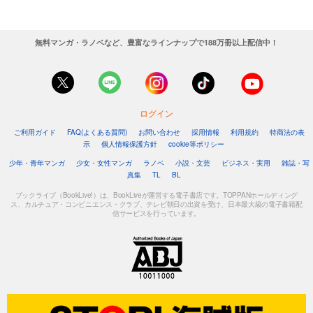
無料マンガ・ラノベなど、豊富なラインナップで188万冊以上配信中！
ログイン
ご利用ガイド
FAQ(よくある質問)
お問い合わせ
採用情報
利用規約
特商法の表
示
個人情報保護方針
cookie等ポリシー
少年・青年マンガ
少女・女性マンガ
ラノベ
小説・文芸
ビジネス・実用
雑誌・写
真集
TL
BL
ブックライブ（BookLive!）は、BookLiveが運営する電子書店です。TOPPANホールディング
ス、カルチュア・コンビニエンス・クラブ、テレビ朝日の出資を受け、日本最大級の電子書籍配
信サービスを行っています。