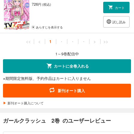
726
円 (税込)
カート
試し読み
あらすじを表示する
<<
<
1
・
・
・
>
>>
1～9巻配信中
カートに全巻入れる
※期間限定無料版、予約作品はカートに入りません
新刊オート購入
新刊オート購入について
ガールクラッシュ 2巻 のユーザーレビュー