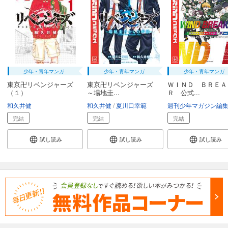
少年・青年マンガ
少年・青年マンガ
少年・青年マンガ
東京卍リベンジャーズ
東京卍リベンジャーズ
ＷＩＮＤ ＢＲＥＡ
（１）
～場地圭...
Ｒ 公式...
和久井健
和久井健
夏川口幸範
完結
完結
完結
試し読み
試し読み
試し読み