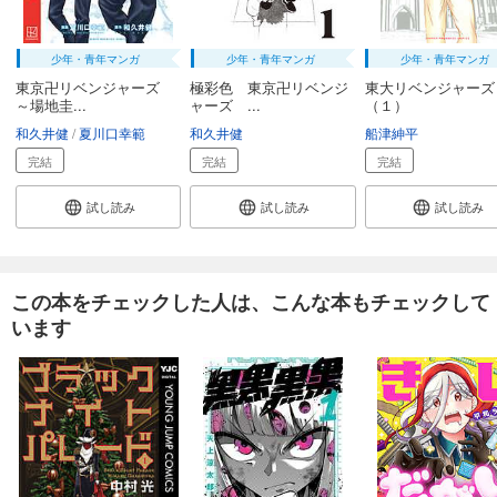
少年・青年マンガ
少年・青年マンガ
少年・青年マンガ
東京卍リベンジャーズ
極彩色 東京卍リベンジ
東大リベンジャーズ
～場地圭...
ャーズ ...
（１）
和久井健
夏川口幸範
和久井健
船津紳平
完結
完結
完結
試し読み
試し読み
試し読み
この本をチェックした人は、こんな本もチェックして
います