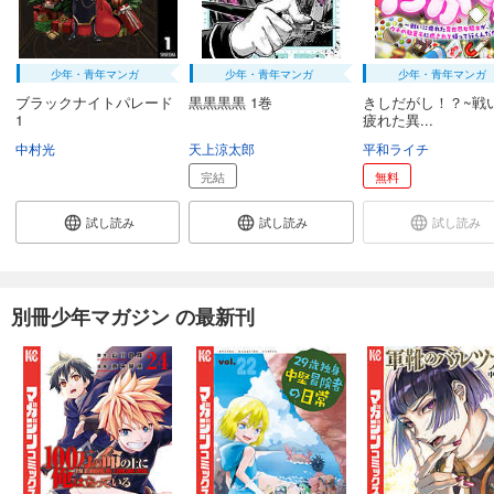
少年・青年マンガ
少年・青年マンガ
少年・青年マンガ
ブラックナイトパレード
黒黒黒黒 1巻
きしだがし！？~戦
1
疲れた異...
中村光
天上涼太郎
平和ライチ
完結
無料
試し読み
試し読み
試し読み
別冊少年マガジン の最新刊