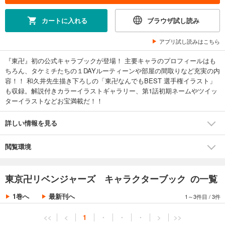
カートに入れる
ブラウザ試し読み
アプリ試し読みはこちら
『東卍』初の公式キャラブックが登場！ 主要キャラのプロフィールはも
ちろん、タケミチたちの１DAYルーティーンや部屋の間取りなど充実の内
容！！ 和久井先生描き下ろしの「東卍なんでもBEST 選手権イラスト」
も収録。解説付きカラーイラストギャラリー、第1話初期ネームやツイッ
ターイラストなどお宝満載だ！！
詳しい情報を見る
閲覧環境
東京卍リベンジャーズ キャラクターブック の一覧
1巻へ
最新刊へ
1～3件目
/
3件
<<
<
1
・
・
・
>
>>