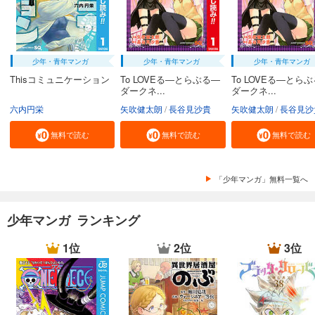
少年・青年マンガ
少年・青年マンガ
少年・青年マンガ
Thisコミュニケーション
To LOVEる―とらぶる―
To LOVEる―とら
ダークネ...
ダークネ...
六内円栄
矢吹健太朗
長谷見沙貴
矢吹健太朗
長谷見沙
無料で読む
無料で読む
無料で読む
「少年マンガ」無料一覧へ
少年マンガ ランキング
1位
2位
3位