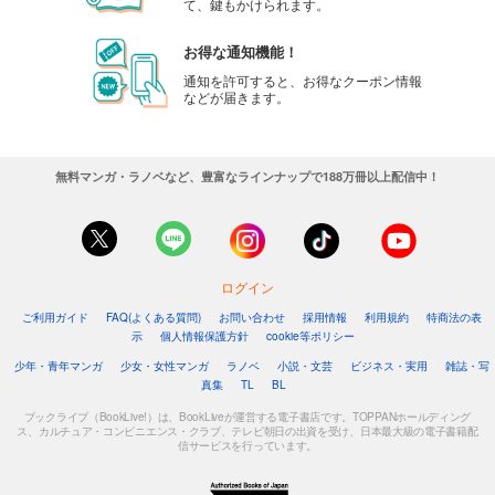
て、鍵もかけられます。
お得な通知機能！
通知を許可すると、お得なクーポン情報
などが届きます。
無料マンガ・ラノベなど、豊富なラインナップで188万冊以上配信中！
ログイン
ご利用ガイド
FAQ(よくある質問)
お問い合わせ
採用情報
利用規約
特商法の表
示
個人情報保護方針
cookie等ポリシー
少年・青年マンガ
少女・女性マンガ
ラノベ
小説・文芸
ビジネス・実用
雑誌・写
真集
TL
BL
ブックライブ（BookLive!）は、BookLiveが運営する電子書店です。TOPPANホールディング
ス、カルチュア・コンビニエンス・クラブ、テレビ朝日の出資を受け、日本最大級の電子書籍配
信サービスを行っています。