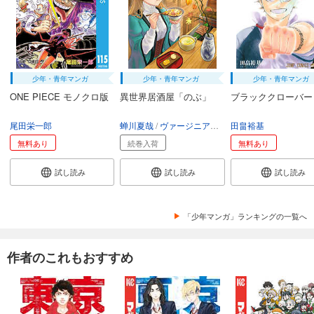
少年・青年マンガ
少年・青年マンガ
少年・青年マンガ
ONE PIECE モノクロ版
異世界居酒屋「のぶ」
ブラッククローバー
尾田栄一郎
蝉川夏哉
ヴァージニア二等兵
田畠裕基
転
無料あり
続巻入荷
無料あり
試し読み
試し読み
試し読み
「少年マンガ」ランキングの一覧へ
作者のこれもおすすめ