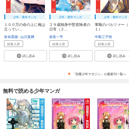
少年・青年マンガ
少年・青年マンガ
少年・青年マンガ
１００万の命の上に俺は
２９歳独身中堅冒険者の
軍靴のバルツァー（
立ってい...
日常（２...
１）
奈央晃徳
山川直輝
奈良一平
中島三千恒
続巻入荷
続巻入荷
続巻入荷
試し読み
試し読み
試し読み
「別冊少年マガジン」の最新刊一覧へ
無料で読める少年マンガ