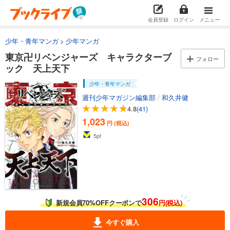
会員登録
ログイン
メニュー
少年・青年マンガ
少年マンガ
東京卍リベンジャーズ キャラクターブ
フォロー
ック 天上天下
少年・青年マンガ
週刊少年マガジン編集部
/
和久井健
4.8
(41)
1,023
円 (税込)
5
pt
306
新規会員70%OFFクーポンで
円(税込)
今すぐ購入