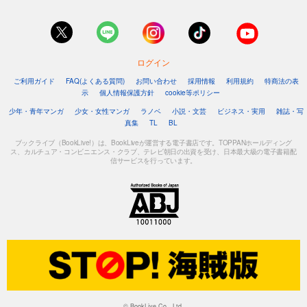
ログイン
ご利用ガイド
FAQ(よくある質問)
お問い合わせ
採用情報
利用規約
特商法の表
示
個人情報保護方針
cookie等ポリシー
少年・青年マンガ
少女・女性マンガ
ラノベ
小説・文芸
ビジネス・実用
雑誌・写
真集
TL
BL
ブックライブ（BookLive!）は、BookLiveが運営する電子書店です。TOPPANホールディング
ス、カルチュア・コンビニエンス・クラブ、テレビ朝日の出資を受け、日本最大級の電子書籍配
信サービスを行っています。
© BookLive Co., Ltd.