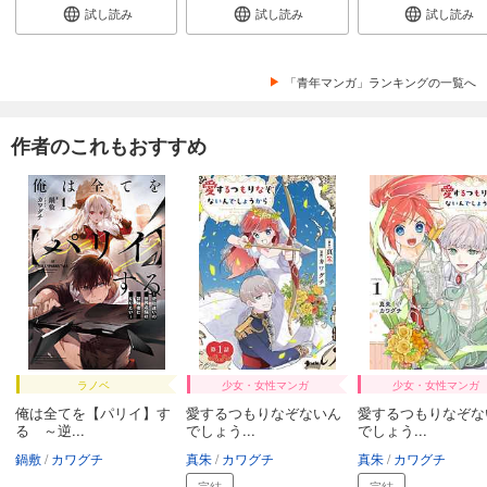
試し読み
試し読み
試し読み
「青年マンガ」ランキングの一覧へ
作者のこれもおすすめ
ラノベ
少女・女性マンガ
少女・女性マンガ
俺は全てを【パリイ】す
愛するつもりなぞないん
愛するつもりなぞな
る ～逆...
でしょう...
でしょう...
鍋敷
カワグチ
真朱
カワグチ
真朱
カワグチ
完結
完結