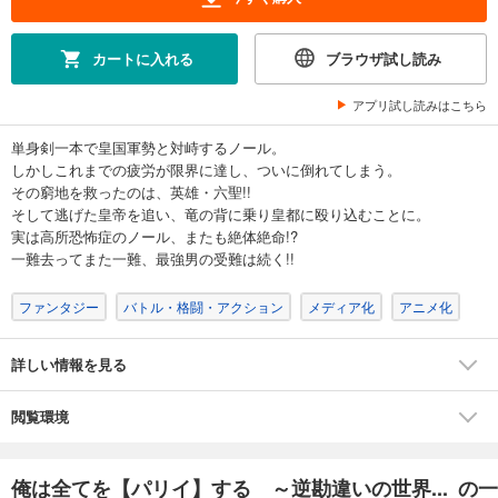
カートに入れる
ブラウザ試し読み
アプリ試し読みはこちら
単身剣一本で皇国軍勢と対峙するノール。
しかしこれまでの疲労が限界に達し、ついに倒れてしまう。
その窮地を救ったのは、英雄・六聖!!
そして逃げた皇帝を追い、竜の背に乗り皇都に殴り込むことに。
実は高所恐怖症のノール、またも絶体絶命!?
一難去ってまた一難、最強男の受難は続く!!
ファンタジー
バトル・格闘・アクション
メディア化
アニメ化
詳しい情報を見る
閲覧環境
俺は全てを【パリイ】する ～逆勘違いの世界... の一