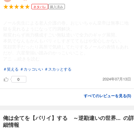
ネタバレ
購入済み
ノール先生による老人介護の巻。おじいちゃん皇帝は無事に地
獄を見れるようになって円満解決。
相変わらず画力構成すごい無駄遣いで全力のギャグ展開。
本気でなんもかんもパリィしすぎててもはや安心しかない。
笑顔苦手だったり高所で気絶してたりするノールの表情もあれ
だが、六星聖揃い踏みのかっこいいこと。
アニ
...続きを読む
＃笑える
＃カッコいい
＃スカッとする
2024年07月13日
0
すべてのレビューを見る(
5
)
俺は全てを【パリイ】する ～逆勘違いの世界... の詳
細情報