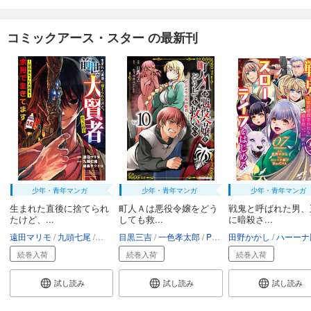
コミックアース・スター の最新刊
少年・青年マンガ
少年・青年マンガ
少年・青年マンガ
生まれた直後に捨てられ
町人Ａは悪役令嬢をどう
戦鬼と呼ばれた男、
たけど、...
しても救...
に暗殺さ...
遠田マリモ
九頭七尾
鍋島テツヒロ
目黒三吉
一色孝太郎
Parum
田野かかし
ハーーナ殿
続巻入荷
続巻入荷
続巻入荷
試し読み
試し読み
試し読み