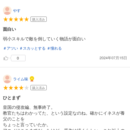
やす
購入済み
面白い
弱小スキルで敵を倒していく物語が面白い
＃アツい
＃スカッとする
＃憧れる
2024年07月15日
0
ライム味
購入済み
ひとまず
皇国の侵攻編、無事終了。
教官たちはわかってた、という設定なのね。確かにイネスが養
父のことを
ちょっと言っていたか。