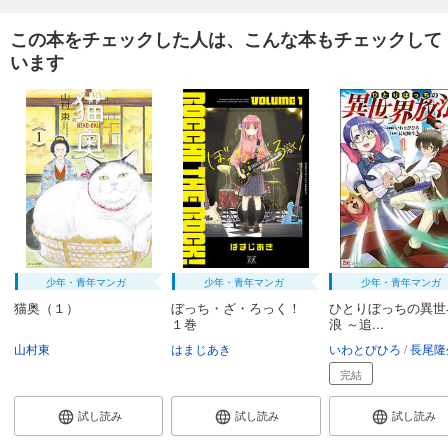
この本をチェックした人は、こんな本もチェックして
います
少年・青年マンガ
少年・青年マンガ
少年・青年マンガ
猫奥（１）
ぼっち・ざ・ろっく！
ひとりぼっちの異世
１巻
浪 ～追...
山村東
はまじあき
いわとびひろ
長尾隆
完結
試し読み
試し読み
試し読み