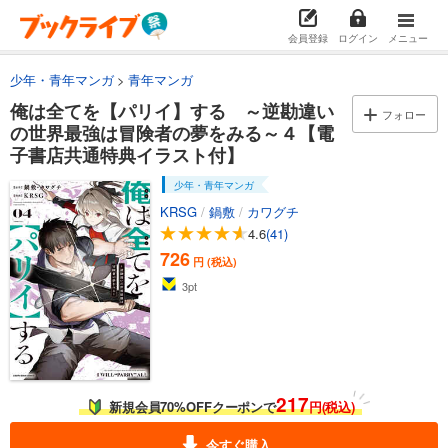
会員登録
ログイン
メニュー
少年・青年マンガ
青年マンガ
俺は全てを【パリイ】する ～逆勘違い
フォロー
の世界最強は冒険者の夢をみる～４【電
子書店共通特典イラスト付】
少年・青年マンガ
KRSG
/
鍋敷
/
カワグチ
4.6
(41)
726
円 (税込)
3
pt
217
新規会員70%OFFクーポンで
円(税込)
今すぐ購入