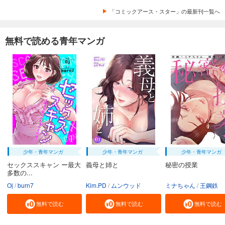
「コミックアース・スター」の最新刊一覧へ
無料で読める青年マンガ
少年・青年マンガ
少年・青年マンガ
少年・青年マンガ
セックススキャン ー最大
義母と姉と
秘密の授業
多数の...
Oj
burn7
Kim.PD
ムンウッド
ミナちゃん
王鋼鉄
無料で読む
無料で読む
無料で読む