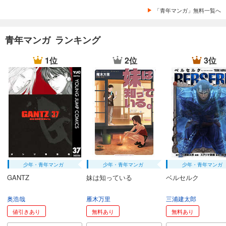
「青年マンガ」無料一覧へ
青年マンガ ランキング
1位
2位
3位
少年・青年マンガ
少年・青年マンガ
少年・青年マンガ
GANTZ
妹は知っている
ベルセルク
奥浩哉
雁木万里
三浦建太郎
値引きあり
無料あり
無料あり