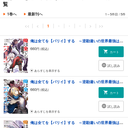
覧
1巻へ
最新刊へ
1～5件目
/
5件
<<
<
1
・
・
・
>
>>
俺は全てを【パリイ】する ～逆勘違いの世界最強は冒険者の夢をみる～１
660
円 (税込)
カート
試し読み
あらすじを表示する
俺は全てを【パリイ】する ～逆勘違いの世界最強は冒険者の夢をみる～２
660
円 (税込)
カート
試し読み
あらすじを表示する
俺は全てを【パリイ】する ～逆勘違いの世界最強は冒険者の夢をみる～３【電子書店共通特典イラスト付】