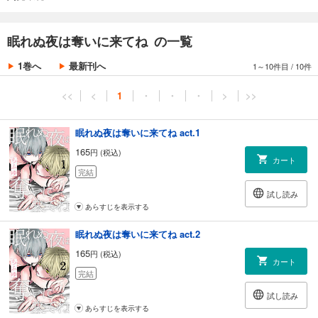
眠れぬ夜は奪いに来てね の一覧
1巻へ
最新刊へ
1～10件目
/
10件
<<
<
1
・
・
・
>
>>
眠れぬ夜は奪いに来てね act.1
165
円 (税込)
カート
完結
試し読み
あらすじを表示する
眠れぬ夜は奪いに来てね act.2
165
円 (税込)
カート
完結
試し読み
あらすじを表示する