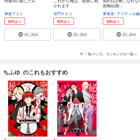
特級αの愛したΩ
これから俺は、後輩に抱
契約Ωは番になれな
かれます
政略結婚...
神波アユミ
佳門サエコ
東条洛
アスティル編
無料あり
無料あり
無料あり
試し読み
試し読み
試し読み
「BLマンガ」ランキングの一覧へ
ちふゆ のこれもおすすめ