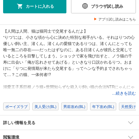
カートに入れる
ブラウザ試し読み
アプリ試し読みはこちら
【人間は人間、猫は猫同士で交尾するんだよ】
“りつ”には、小さな頃から心に決めた特別な相手がいる。それはりつの心
優しい飼い主、渚くん。渚くんの愛猫であるりつは、渚くんにとっても
唯一無二の存在――だったはずなのに、ある日渚くんが彼氏と交尾して
いるところを目撃してしまう。ショックで家を飛び出すと、ノラ猫の千
寿に出会い「俺が忘れさせてあげる」といきなり口説かれるりつ。おま
けに「りつに発情期が来たら交尾する」ってヘンな予約までされちゃっ
て…？この猫、一体何者!?
溺愛王子系巨根ノラ猫×世間知らずな箱入り飼い猫の合法NTRにゃんにゃ
んBL！
...続きを読む
ボーイズラブ
美人受け(BL)
男前攻め(BL)
年下攻め(BL)
天然受け(B
詳しい情報を見る
閲覧環境