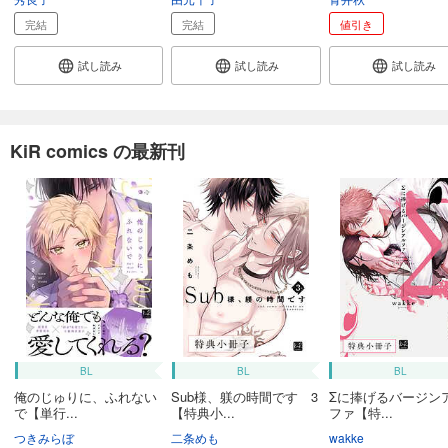
完結
完結
値引き
試し読み
試し読み
試し読み
KiR comics の最新刊
BL
BL
BL
俺のじゅりに、ふれない
Sub様、躾の時間です 3
Σに捧げるバージン
で【単行...
【特典小...
ファ【特...
つきみらぼ
二条めも
wakke