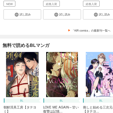
NEW
続巻入荷
続巻入荷
試し読み
試し読み
試し読み
「KiR comics」の最新刊一覧へ
無料で読めるBLマンガ
BL
BL
BL
朝鮮淫具工房【タテヨ
LOVE ME AGAIN～甘い
推しと始める三次元
ミ】
復讐は記憶...
【タテヨ...