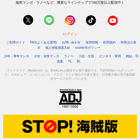
無料マンガ・ラノベなど、豊富なラインナップで188万冊以上配信中！
ログイン
ご利用ガイド
FAQ(よくある質問)
お問い合わせ
採用情報
利用規約
特商法の表
示
個人情報保護方針
cookie等ポリシー
少年・青年マンガ
少女・女性マンガ
ラノベ
小説・文芸
ビジネス・実用
雑誌・写
真集
TL
BL
ブックライブ（BookLive!）は、BookLiveが運営する電子書店です。TOPPANホールディング
ス、カルチュア・コンビニエンス・クラブ、テレビ朝日の出資を受け、日本最大級の電子書籍配
信サービスを行っています。