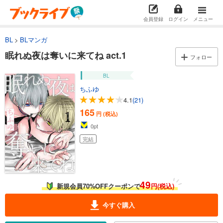
会員登録
ログイン
メニュー
BL
BLマンガ
眠れぬ夜は奪いに来てね act.1
フォロー
BL
ちふゆ
4.1
(21)
165
円 (税込)
0
pt
完結
49
新規会員70%OFFクーポンで
円(税込)
今すぐ購入