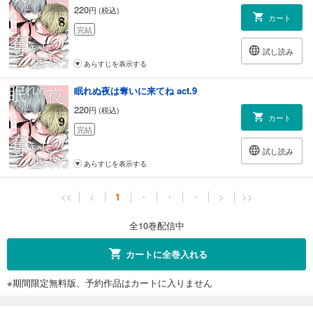
220
円 (税込)
カート
完結
試し読み
あらすじを表示する
眠れぬ夜は奪いに来てね act.9
220
円 (税込)
カート
完結
試し読み
あらすじを表示する
<<
<
1
・
・
・
>
>>
全10巻配信中
カートに全巻入れる
※期間限定無料版、予約作品はカートに入りません