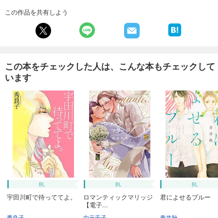
この作品を共有しよう
この本をチェックした人は、こんな本もチェックして
います
BL
BL
BL
宇田川町で待っててよ。
ロマンティックマリッジ
君によせるブルー
【電子...
秀良子
由元千子
青井秋