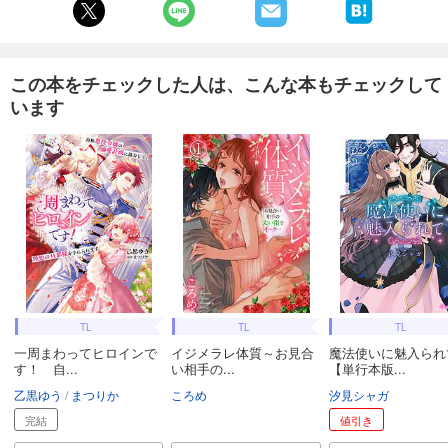
この本をチェックした人は、こんな本もチェックして
います
TL
TL
TL
一周まわってヒロインで
イジメラレ体質～お見合
魔法使いに魅入られ
す！ 自...
い相手の...
【単行本版...
乙黒ゆう
まつりか
ころめ
汐見シャガ
完結
値引き