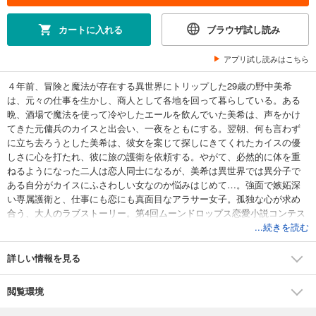
カートに入れる
ブラウザ試し読み
アプリ試し読みはこちら
４年前、冒険と魔法が存在する異世界にトリップした29歳の野中美希
は、元々の仕事を生かし、商人として各地を回って暮らしている。ある
晩、酒場で魔法を使って冷やしたエールを飲んでいた美希は、声をかけ
てきた元傭兵のカイスと出会い、一夜をともにする。翌朝、何も言わず
に立ち去ろうとした美希は、彼女を案じて探しにきてくれたカイスの優
しさに心を打たれ、彼に旅の護衛を依頼する。やがて、必然的に体を重
ねるようになった二人は恋人同士になるが、美希は異世界では異分子で
ある自分がカイスにふさわしい女なのか悩みはじめて…。強面で嫉妬深
い専属護衛と、仕事にも恋にも真面目なアラサー女子。孤独な心が求め
合う、大人のラブストーリー。第4回ムーンドロップス恋愛小説コンテス
ト受賞作。
...続きを読む
詳しい情報を見る
閲覧環境