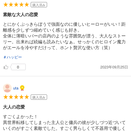
購入済み
素敵な大人の恋愛
とにかくぶっきらぼうで強面なのに優しいヒーローがいい！距
離感を少しずつ縮めていく感じも好き。
全体に薄暗いバーの店内のような雰囲気が漂う、大人なストー
リー。出来れば続編も読みたいなぁ。せっかくのヒロイン魔力
がエールを冷やすだけって、ホント贅沢な使い方（笑）
＃ハッピー
2023年09月25日
0
uta
購入済み
大人の恋愛
すごくよかった！
異世界転移してしまった主人公と傭兵の彼が少しづつ近づいて
いくのがすごく素敵でした。すごく男らしくて不器用で優しく