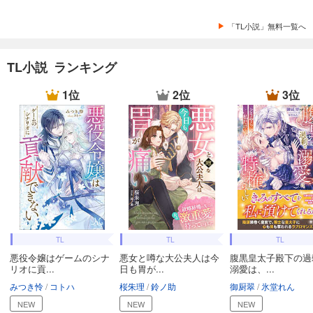
「TL小説」無料一覧へ
TL小説 ランキング
1位
2位
3位
TL
TL
TL
悪役令嬢はゲームのシナ
悪女と噂な大公夫人は今
腹黒皇太子殿下の過
リオに貢...
日も胃が...
溺愛は、...
みつき怜
コトハ
桜朱理
鈴ノ助
御厨翠
氷堂れん
NEW
NEW
NEW