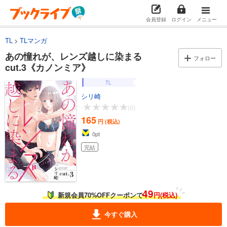
会員登録
ログイン
メニュー
TL
TLマンガ
あの憧れが、レンズ越しに染まる
フォロー
cut.3《カノンミア》
TL
シリ崎
-
(0)
165
円 (税込)
0
pt
完結
49
新規会員70%OFFクーポンで
円(税込)
今すぐ購入