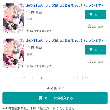
あの憧れが、レンズ越しに染まる cut.4《カノンミア》
165
円 (税込)
カート
完結
試し読み
あらすじを表示する
あの憧れが、レンズ越しに染まる cut.5《カノンミア》
165
円 (税込)
カート
完結
試し読み
あらすじを表示する
<<
<
1
・
・
・
>
>>
全5巻配信中
カートに全巻入れる
※期間限定無料版、予約作品はカートに入りません