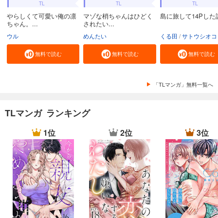
TL
TL
TL
やらしくて可愛い俺の凛
マゾな梢ちゃんはひどく
島に旅して14Pした
ちゃん。...
されたい...
ウル
めんたい
くる田
サトウシオコ
無料で読む
無料で読む
無料で読む
「TLマンガ」無料一覧へ
TLマンガ ランキング
1位
2位
3位