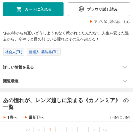
カートに入れる
ブラウザ試し読み
アプリ試し読みはこちら
“あの時からお互いどうしようもなく惹かれてたんだな”…人生を変えた過
去から、今やっと目の前にいる憧れとその先へ染まる！
社会人(TL)
芸能人･芸能界(TL)
詳しい情報を見る
閲覧環境
あの憧れが、レンズ越しに染まる《カノンミア》 の
一覧
1巻へ
最新刊へ
1～5件目
/
5件
<<
<
1
・
・
・
>
>>