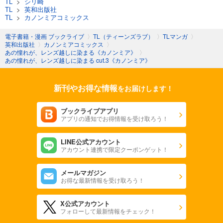
TL
>
シリ崎
TL
>
英和出版社
TL
>
カノンミアコミックス
電子書籍・漫画 ブックライブ
〉
TL（ティーンズラブ）
〉
TLマンガ
〉
英和出版社
〉
カノンミアコミックス
〉
あの憧れが、レンズ越しに染まる《カノンミア》
〉
あの憧れが、レンズ越しに染まる cut.3《カノンミア》
新刊やお得な情報
をお届けします！
ブックライブアプリ
アプリの通知でお得情報を受け取ろう！
LINE公式アカウント
アカウント連携で限定クーポンゲット！
メールマガジン
お得な最新情報を受け取ろう！
X公式アカウント
フォローして最新情報をチェック！