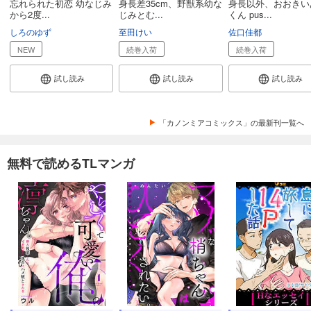
忘れられた初恋 幼なじみ
身長差35cm、野獣系幼な
身長以外、おおきい
から2度...
じみとむ...
くん pus...
しろのゆず
至田けい
佐口佳都
NEW
続巻入荷
続巻入荷
試し読み
試し読み
試し読み
「カノンミアコミックス」の最新刊一覧へ
無料で読めるTLマンガ