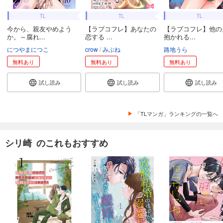
TL
TL
TL
今から、親友やめよう
【ラブコフレ】あなたの
【ラブコフレ】他の
か。～腐れ...
恋する ...
抱かれる...
につやまにつこ
crow
みぶね
路地うら
無料あり
無料あり
無料あり
試し読み
試し読み
試し読み
「TLマンガ」ランキングの一覧へ
シリ崎 のこれもおすすめ