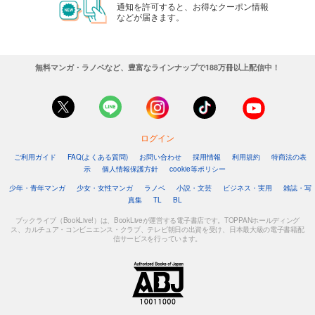
通知を許可すると、お得なクーポン情報
などが届きます。
無料マンガ・ラノベなど、豊富なラインナップで188万冊以上配信中！
ログイン
ご利用ガイド
FAQ(よくある質問)
お問い合わせ
採用情報
利用規約
特商法の表
示
個人情報保護方針
cookie等ポリシー
少年・青年マンガ
少女・女性マンガ
ラノベ
小説・文芸
ビジネス・実用
雑誌・写
真集
TL
BL
ブックライブ（BookLive!）は、BookLiveが運営する電子書店です。TOPPANホールディング
ス、カルチュア・コンビニエンス・クラブ、テレビ朝日の出資を受け、日本最大級の電子書籍配
信サービスを行っています。