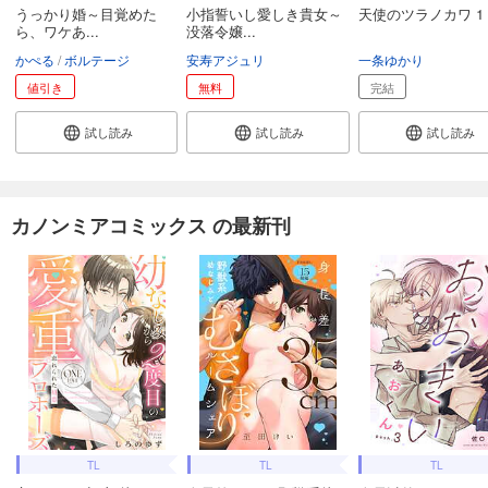
うっかり婚～目覚めた
小指誓いし愛しき貴女～
天使のツラノカワ 1
ら、ワケあ...
没落令嬢...
かぺる
ボルテージ
安寿アジュリ
一条ゆかり
値引き
無料
完結
試し読み
試し読み
試し読み
カノンミアコミックス の最新刊
TL
TL
TL