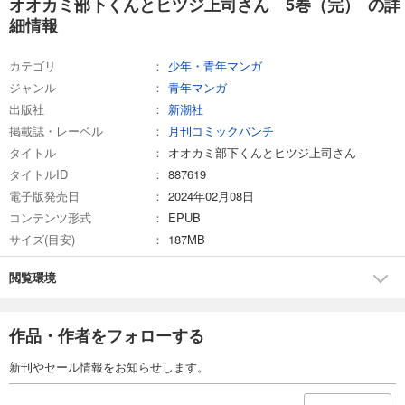
オオカミ部下くんとヒツジ上司さん 5巻（完） の詳
細情報
カテゴリ
少年・青年マンガ
ジャンル
青年マンガ
出版社
新潮社
掲載誌・レーベル
月刊コミックバンチ
タイトル
オオカミ部下くんとヒツジ上司さん
タイトルID
887619
電子版発売日
2024年02月08日
コンテンツ形式
EPUB
サイズ(目安)
187MB
閲覧環境
作品・作者をフォローする
新刊やセール情報をお知らせします。