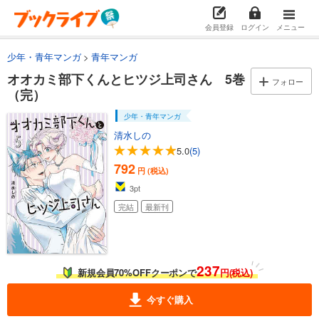
会員登録
ログイン
メニュー
少年・青年マンガ
青年マンガ
オオカミ部下くんとヒツジ上司さん 5巻
フォロー
（完）
少年・青年マンガ
清水しの
5.0
(5)
792
円 (税込)
3
pt
完結
最新刊
237
新規会員70%OFFクーポンで
円(税込)
今すぐ購入