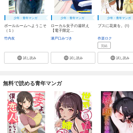
少年・青年マンガ
少年・青年マンガ
少年・青年マンガ
ボールルームへようこそ
ローカル女子の遠吠え
ブスに花束を。(1)
（１）
【電子限定...
竹内友
瀬戸口みづき
作楽ロク
完結
試し読み
試し読み
試し読み
無料で読める青年マンガ