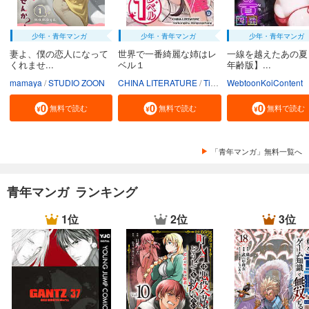
少年・青年マンガ
少年・青年マンガ
少年・青年マンガ
妻よ、僕の恋人になって
世界で一番綺麗な姉はレ
一線を越えたあの夏
くれませ...
ベル１
年齢版】...
mamaya
STUDIO ZOON
CHINA LITERATURE
Tiankongshu Mangongchang
WebtoonKoiContent
無料で読む
無料で読む
無料で読む
「青年マンガ」無料一覧へ
青年マンガ ランキング
1位
2位
3位