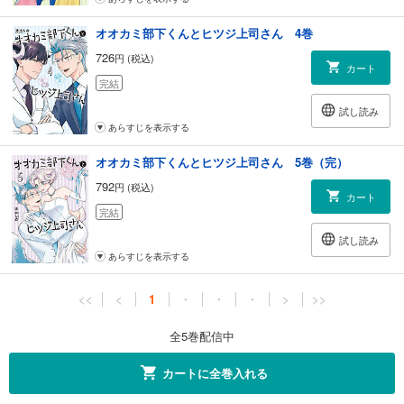
オオカミ部下くんとヒツジ上司さん 4巻
726
円 (税込)
カート
完結
試し読み
あらすじを表示する
オオカミ部下くんとヒツジ上司さん 5巻（完）
792
円 (税込)
カート
完結
試し読み
あらすじを表示する
<<
<
1
・
・
・
>
>>
全5巻配信中
カートに全巻入れる