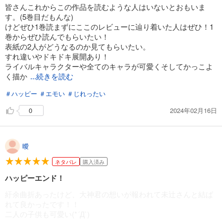
皆さんこれからこの作品を読むような人はいないとおもいま
す。(5巻目だもんな)
けどぜひ1巻読まずにここのレビューに辿り着いた人はぜひ！1
巻からぜひ読んでもらいたい！
表紙の2人がどうなるのか見てもらいたい。
すれ違いやドキドキ展開あり！
ライバルキャラクターや全てのキャラが可愛くそしてかっこよ
く描か
...続きを読む
＃ハッピー
＃エモい
＃じれったい
2024年02月16日
0
曖
ネタバレ
購入済み
ハッピーエンド！
紆余曲折あったけど、大神君の想いが報われて未辻さんと結ば
れて良かったです！！
二人の子供も可愛い(*´Д`)