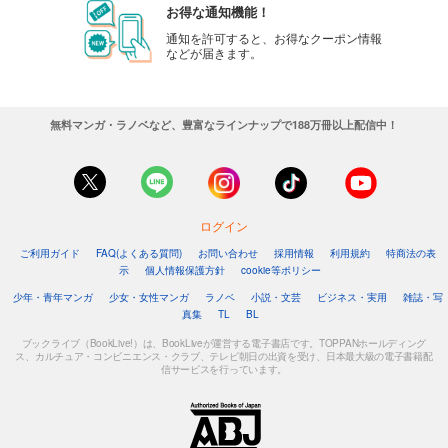
お得な通知機能！
通知を許可すると、お得なクーポン情報
などが届きます。
無料マンガ・ラノベなど、豊富なラインナップで188万冊以上配信中！
ログイン
ご利用ガイド
FAQ(よくある質問)
お問い合わせ
採用情報
利用規約
特商法の表
示
個人情報保護方針
cookie等ポリシー
少年・青年マンガ
少女・女性マンガ
ラノベ
小説・文芸
ビジネス・実用
雑誌・写
真集
TL
BL
ブックライブ（BookLive!）は、BookLiveが運営する電子書店です。TOPPANホールディング
ス、カルチュア・コンビニエンス・クラブ、テレビ朝日の出資を受け、日本最大級の電子書籍配
信サービスを行っています。