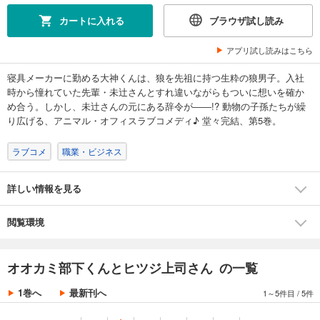
カートに入れる
ブラウザ試し読み
アプリ試し読みはこちら
寝具メーカーに勤める大神くんは、狼を先祖に持つ生粋の狼男子。入社
時から憧れていた先輩・未辻さんとすれ違いながらもついに想いを確か
め合う。しかし、未辻さんの元にある辞令が――!? 動物の子孫たちが繰
り広げる、アニマル・オフィスラブコメディ♪ 堂々完結、第5巻。
ラブコメ
職業・ビジネス
詳しい情報を見る
閲覧環境
オオカミ部下くんとヒツジ上司さん の一覧
1巻へ
最新刊へ
1～5件目
/
5件