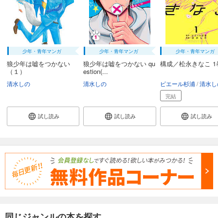
少年・青年マンガ
少年・青年マンガ
少年・青年マンガ
狼少年は嘘をつかない
狼少年は嘘をつかない qu
構成／松永きなこ 1
（１）
estion(...
清水しの
清水しの
ピエール杉浦
清水し
完結
試し読み
試し読み
試し読み
同じジャンルの本を探す