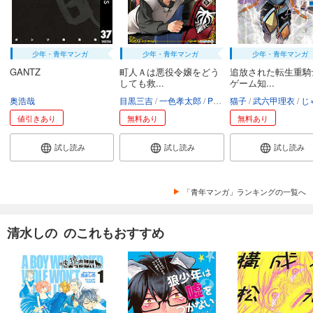
少年・青年マンガ
少年・青年マンガ
少年・青年マンガ
GANTZ
町人Ａは悪役令嬢をどう
追放された転生重騎
しても救...
ゲーム知...
奥浩哉
目黒三吉
一色孝太郎
Parum
猫子
武六甲理衣
じゃい
値引きあり
無料あり
無料あり
試し読み
試し読み
試し読み
「青年マンガ」ランキングの一覧へ
清水しの のこれもおすすめ