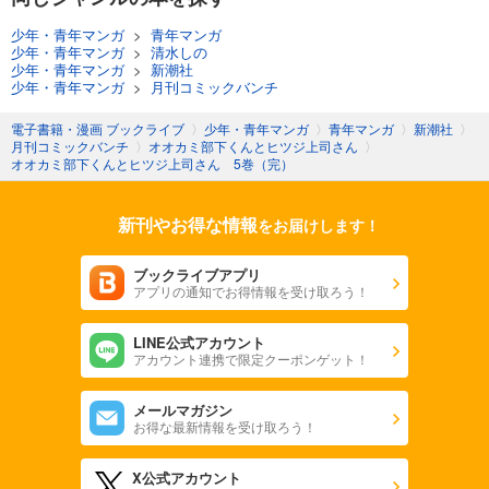
少年・青年マンガ
>
青年マンガ
少年・青年マンガ
>
清水しの
少年・青年マンガ
>
新潮社
少年・青年マンガ
>
月刊コミックバンチ
電子書籍・漫画 ブックライブ
〉
少年・青年マンガ
〉
青年マンガ
〉
新潮社
〉
月刊コミックバンチ
〉
オオカミ部下くんとヒツジ上司さん
〉
オオカミ部下くんとヒツジ上司さん 5巻（完）
新刊やお得な情報
をお届けします！
ブックライブアプリ
アプリの通知でお得情報を受け取ろう！
LINE公式アカウント
アカウント連携で限定クーポンゲット！
メールマガジン
お得な最新情報を受け取ろう！
X公式アカウント