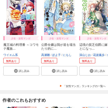
少女・女性マンガ
少女・女性マンガ
少女・女性マンガ
魔王城の料理番 ～コワモ
公爵令嬢は我が道を場当
辺境の貧乏伯爵に嫁
テ魔族...
たり的に...
とになっ...
ワイエム系
高瀬雛
ぽよ子
にもし
深山じお
花波薫歩
ボダ
無料あり
無料あり
無料あり
試し読み
試し読み
試し読み
「女性マンガ」ランキングの一覧へ
作者のこれもおすすめ