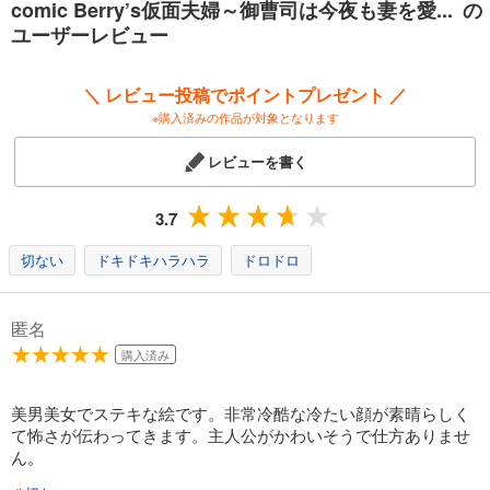
comic Berry’s仮面夫婦～御曹司は今夜も妻を愛... の
完結
ユーザーレビュー
試し読み
あらすじを表示する
＼ レビュー投稿でポイントプレゼント ／
comic Berry’s仮面夫婦～御曹司は今夜も妻を愛せない～13巻
※購入済みの作品が対象となります
110
円 (税込)
カート
レビューを書く
完結
試し読み
3.7
あらすじを表示する
切ない
ドキドキハラハラ
ドロドロ
comic Berry’s仮面夫婦～御曹司は今夜も妻を愛せない～14巻
110
円 (税込)
カート
匿名
完結
購入済み
試し読み
あらすじを表示する
美男美女でステキな絵です。非常冷酷な冷たい顔が素晴らしく
comic Berry’s仮面夫婦～御曹司は今夜も妻を愛せない～15巻
て怖さが伝わってきます。主人公がかわいそうで仕方ありませ
ん。
110
円 (税込)
カート
完結