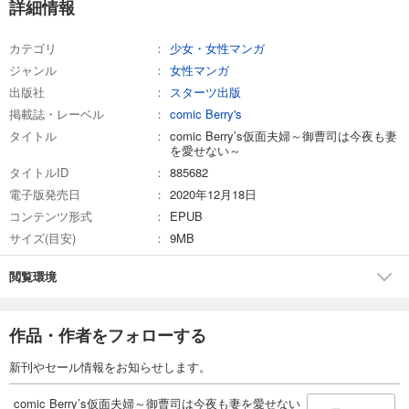
詳細情報
カテゴリ
少女・女性マンガ
ジャンル
女性マンガ
出版社
スターツ出版
掲載誌・レーベル
comic Berry's
タイトル
comic Berry’s仮面夫婦～御曹司は今夜も妻
を愛せない～
タイトルID
885682
電子版発売日
2020年12月18日
コンテンツ形式
EPUB
サイズ(目安)
9MB
閲覧環境
作品・作者をフォローする
新刊やセール情報をお知らせします。
comic Berry’s仮面夫婦～御曹司は今夜も妻を愛せない