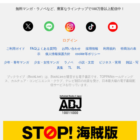
無料マンガ・ラノベなど、豊富なラインナップで188万冊以上配信中！
ログイン
ご利用ガイド
FAQ(よくある質問)
お問い合わせ
採用情報
利用規約
特商法の表
示
個人情報保護方針
cookie等ポリシー
少年・青年マンガ
少女・女性マンガ
ラノベ
小説・文芸
ビジネス・実用
雑誌・写
真集
TL
BL
ブックライブ（BookLive!）は、BookLiveが運営する電子書店です。TOPPANホールディング
ス、カルチュア・コンビニエンス・クラブ、テレビ朝日の出資を受け、日本最大級の電子書籍配
信サービスを行っています。