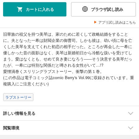
カートに入れる
ブラウザ試し読み
アプリ試し読みはこちら
旧華族の祖父を持つ美琴は、家のために若くして政略結婚をすること
に。夫となった一希は財閥企業の御曹司。しかも彼は、幼い頃に母を亡
くした美琴を支えてくれた初恋の相手だった。ところが再会した一希に
優しかった昔の面影はなく、美琴は新婚初日から冷酷な扱いを受けてし
まう。愛はなくとも、せめて良き妻になろう――そう決意する美琴だっ
たが、一希には特別な関係だと噂される女性がいて…!?
愛憎渦巻くスリリングラブストーリー、衝撃の第１巻。
(この作品は電子コミック誌comic Berry's Vol.99に収録されています。重
複購入にご注意ください)
ラブストーリー
詳しい情報を見る
閲覧環境