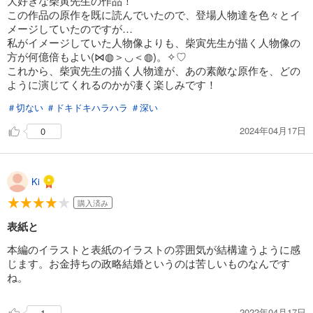
大好きな柴寅先生の作品！
試し読み
この作品の原作を既に読んでいたので、登場人物達を色々とイ
あらすじを表示する
メージしていたのですが…
私がイメージしていた人物像よりも、柴寅先生が描く人物像の
comic Berry’s仮面夫婦～御曹司は今夜も妻を愛せない～19巻
方が何億倍もよい(⋈◍＞◡＜◍)。✧♡
110
円 (税込)
これから、柴寅先生の描く人物達が、あの素敵な原作を、どの
カート
ように演じてくれるのかが凄く楽しみです！
完結
＃切ない
＃ドキドキハラハラ
＃深い
試し読み
あらすじを表示する
2024年04月17日
0
comic Berry’s仮面夫婦～御曹司は今夜も妻を愛せない～20巻
110
円 (税込)
カート
Ki
完結
購入済み
試し読み
あらすじを表示する
表紙と
本編のイラストと表紙のイラストの雰囲気が結構違うように感
じます。お金持ちの政略結婚というのは苦しいものなんです
ね。
2022年04月17日
1