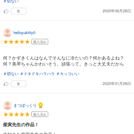
＃切ない
試し読み
2025年06月28日
0
あらすじを表示する
comic Berry’s仮面夫婦～御曹司は今夜も妻を愛せない～16巻
helloyukitty0
110
円 (税込)
カート
購入済み
完結
試し読み
何？かずきくんはなんでそんなに冷たいの？何かあるよね？
あらすじを表示する
何？美琴ちゃんかわいそう。頑張って。きっと大丈夫だから
comic Berry’s仮面夫婦～御曹司は今夜も妻を愛せない～17巻
＃切ない
＃ドキドキハラハラ
＃カッコいい
110
円 (税込)
カート
2025年01月28日
0
完結
試し読み
あらすじを表示する
まつぼっくり
comic Berry’s仮面夫婦～御曹司は今夜も妻を愛せない～18巻
購入済み
110
円 (税込)
カート
柴寅先生の作品！
完結