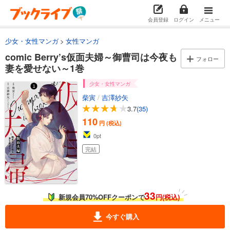
会員登録
ログイン
メニュー
少女・女性マンガ
女性マンガ
comic Berry’s仮面夫婦～御曹司は今夜も
フォロー
妻を愛せない～1巻
少女・女性マンガ
柴寅
/
吉澤紗矢
3.7
(35)
110
円 (税込)
0
pt
完結
33
新規会員70%OFFクーポンで
円(税込)
今すぐ購入