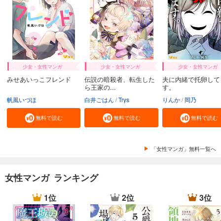
少女・女性マンガ
少女・女性マンガ
少女・女性マンガ
みせあいっこフレンド
伝説の暗殺者、転生した
夫に内緒で托卵して
ら王家の...
す。
帆風いづほ
白井ごはん
Trys
りんか
岡乃
無料で読む
無料で読む
無料で読む
「女性マンガ」無料一覧へ
女性マンガ ランキング
1位
2位
3位