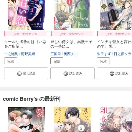
少女・女性マンガ
少女・女性マンガ
少女・女性マンガ
クールな御曹司は甘い恋
寂しい侍女は、高慢王子
インチキ聖女と言わ
をご所望...
の一番に...
ので、国...
一之瀬絢
河野美姫
三国司
奥西チエ
朱子すず
日之影ソラ
完結
完結
完結
試し読み
試し読み
試し読み
comic Berry's の最新刊