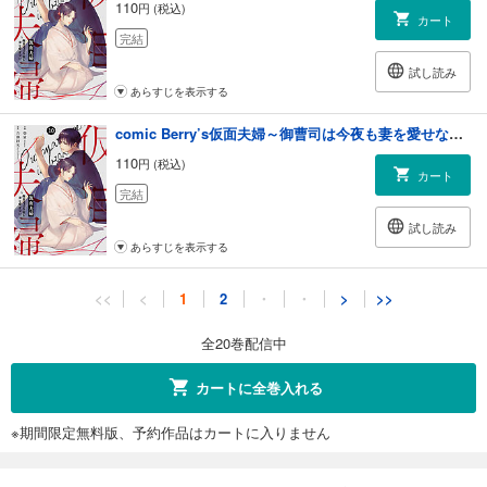
110
円 (税込)
カート
完結
試し読み
あらすじを表示する
comic Berry’s仮面夫婦～御曹司は今夜も妻を愛せない～10巻
110
円 (税込)
カート
完結
試し読み
あらすじを表示する
comic Berry’s仮面夫婦～御曹司は今夜も妻を愛せない～11巻
<<
<
1
2
・
・
>
>>
110
円 (税込)
カート
全20巻配信中
完結
試し読み
カートに全巻入れる
あらすじを表示する
※期間限定無料版、予約作品はカートに入りません
comic Berry’s仮面夫婦～御曹司は今夜も妻を愛せない～12巻
110
円 (税込)
カート