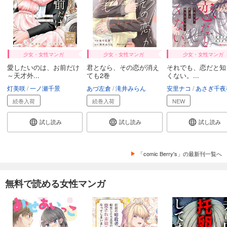
少女・女性マンガ
少女・女性マンガ
少女・女性マンガ
愛したいのは、お前だけ
君となら、その恋が消え
それでも、恋だと知
～天才外...
ても2巻
くない。...
灯美咲
一ノ瀬千景
あづ左倉
滝井みらん
安里ナコ
あさぎ千夜
続巻入荷
続巻入荷
NEW
試し読み
試し読み
試し読み
「comic Berry's」の最新刊一覧へ
無料で読める女性マンガ