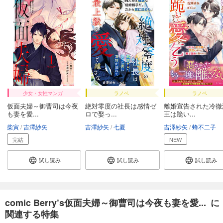
少女・女性マンガ
ラノベ
ラノベ
仮面夫婦～御曹司は今夜
絶対零度の社長は感情ゼ
離婚宣告された冷徹
も妻を愛...
ロで娶っ...
王は跪い...
柴寅
吉澤紗矢
吉澤紗矢
七夏
吉澤紗矢
蜂不二子
完結
NEW
試し読み
試し読み
試し読み
comic Berry’s仮面夫婦～御曹司は今夜も妻を愛... に
関連する特集