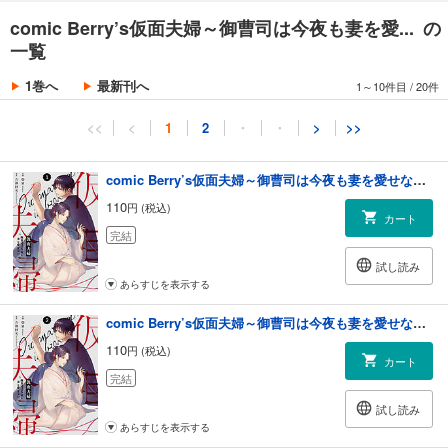
comic Berry’s仮面夫婦～御曹司は今夜も妻を愛... の
一覧
1巻へ
最新刊へ
1～10件目
/
20件
<<
<
1
2
・
・
>
>>
comic Berry’s仮面夫婦～御曹司は今夜も妻を愛せない～1巻
110
円 (税込)
カート
完結
試し読み
あらすじを表示する
comic Berry’s仮面夫婦～御曹司は今夜も妻を愛せない～2巻
110
円 (税込)
カート
完結
試し読み
あらすじを表示する